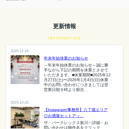
更新情報
INFORMATION
2025.12.18
年末年始休業のお知らせ
～年末年始休業のお知らせ～誠に勝
手ながら下記の期間を休業とさせて
いただきます。■休業期間■2025年12
月27日(土)〜2026年1月4日(日)休業
中のお問い合わせにつきましては翌
営業日朝９時より順次...
2025.10.28
【Instagram/事務所】八丁堀エリア
◎お洒落セットアッ...
ザ・パークレックス新川↑↑詳細・お
問い合わせは物件名をクリック