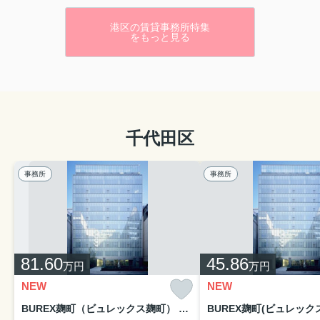
港区の賃貸事務所特集
をもっと見る
千代田区
事務所
事務所
81.60
45.86
万円
万円
NEW
NEW
BUREX麹町（ビュレックス麹町） 709-710号室