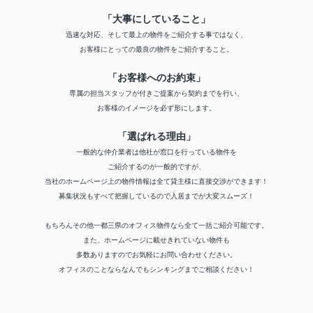
「大事にしていること」
迅速な対応、そして最上の物件をご紹介する事ではなく、
お客様にとっての最良の物件をご紹介すること。
「お客様へのお約束」
専属の担当スタッフが付きご提案から契約までを行い、
お客様のイメージを必ず形にします。
「選ばれる理由」
一般的な仲介業者は他社が窓口を行っている物件を
ご紹介するのが一般的ですが、
当社のホームページ上の物件情報は全て貸主様に直接交渉ができます！
募集状況もすべて把握しているので入居までが大変スムーズ！
もちろんその他一都三県のオフィス物件なら全て一括ご紹介可能です。
また、ホームページに載せきれていない物件も
多数ありますのでお気軽にお問い合わせください。
オフィスのことならなんでもシンキングまでご相談ください！