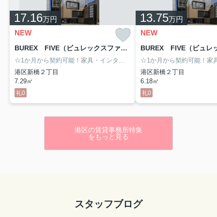
17.16
13.75
万円
万円
NEW
NEW
BUREX FIVE（ビュレックスファイブ） 910号室
☆1か月から契約可能！家具・インターネット付きのサービスオフィス★3駅徒歩圏内の好立地！新橋駅から徒歩3分☆ラウンジルーム・会議室など設備も多彩で快適にご使用頂けます★
港区新橋２丁目
港区新橋２丁目
7.29㎡
6.18㎡
礼0
礼0
港区の賃貸事務所特集
をもっと見る
スタッフブログ