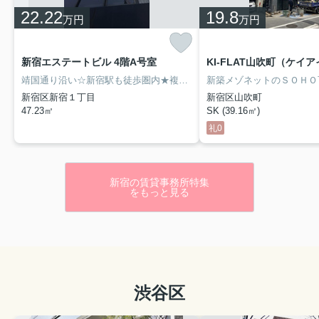
「大森町」駅徒歩２分！設備充実の
22.22
19.8
万円
万円
お洒...
2025.05.02
新宿エステートビル 4階A号室
ゴールデンウィーク休業のお知らせ
靖国通り沿い☆新宿駅も徒歩圏内★複数路線使え交通アクセス良好！☆事務所利用の他飲食・ジム等除く店舗のご相談も可能★SECOM完備で防犯面も安心☆
弊社のゴールデンウィーク中の営業に関しまして、下記
新宿区新宿１丁目
新宿区山吹町
の通りご案内いたします。【ゴールデンウィーク休業期
47.23㎡
SK (39.16㎡)
間】2025年5月3日(土)～2025年5月6日(火)休日期間中
に頂戴いたしましたお問い合わせにつきましては2025
礼0
年5月7日(水)より順次対応いたします。皆様にはご迷惑
をおかけしますが、何卒ご了承頂...
新宿の賃貸事務所特集
をもっと見る
渋谷区