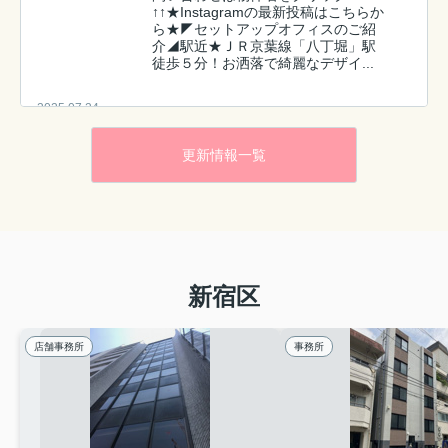
↑↑★Instagramの最新投稿はこちらか
ら★◤セットアップオフィスのご紹
介◢駅近★ＪＲ京葉線「八丁堀」駅
徒歩５分！お洒落で綺麗なデザイ...
2025.07.24
【Instagram/店舗事務所】西麻布❁築
浅！ガラス張りの...
更新情報一覧
ブラン西麻布↑↑詳細・お問い合わせ
は物件名をクリック↑↑★Instagramの
最新投稿はこちらから★◤ 賃貸店舗
事務所のご紹介 ◢複数路線・駅利用
可★人気の西麻布エリア！！！近隣
にはミシュ...
新宿区
2025.05.26
【Instagram/事務所】大森町★デザ
店舗事務所
事務所
インセットアップオ...
コスモリード大森西↑↑詳細・お問い
合わせは物件名をクリック
↑↑★Instagramの最新投稿はこちらか
ら★◤デザインセットアップオフィ
スのご紹介◢駅近★京浜急行本線