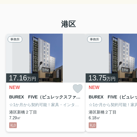
港区
事務所
事務所
17.16
13.75
万円
万円
NEW
NEW
BUREX FIVE（ビュレックスファイブ） 910号室
☆1か月から契約可能！家具・インターネット付きのサービスオフィス★3駅徒歩圏内の好立地！新橋駅から徒歩3分☆ラウンジルーム・会議室など設備も多彩で快適にご使用頂けます★
港区新橋２丁目
港区新橋２丁目
7.29㎡
6.18㎡
礼0
礼0