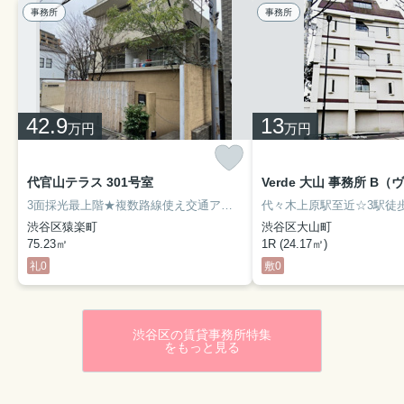
事務所
事務所
42.9
13
万円
万円
代官山テラス 301号室
3面採光最上階★複数路線使え交通アクセス良好！駅チカ☆「代官山」駅より徒歩4分★内装リニューアル工事実施☆設備も多彩で快適にご使用頂けます★
渋谷区猿楽町
渋谷区大山町
75.23㎡
1R (24.17㎡)
礼0
敷0
渋谷区の賃貸事務所特集
をもっと見る