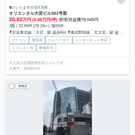
さいたま市大宮区宮町
オリエンタル大宮ビル
301号室
20.82
万円 (0.88万円/坪)
管理/共益費78,045円
3階 / 23.65坪 (78.19㎡) /築55年
京浜東北線「大宮」駅 徒歩8分
東武野田線「北大宮」駅 徒歩7分
エアコン
電気有
エレベーター
インターネット対応
トイレ２ヶ所
事務所可
大人気の共用部男女別トイレです。
入居可：2024/11/1
事務所