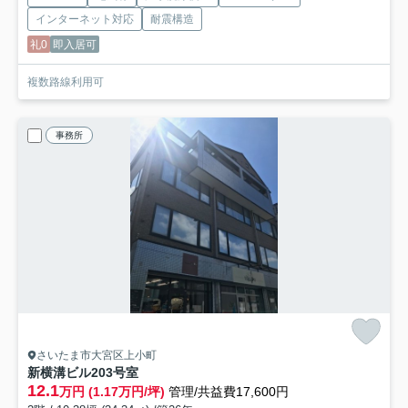
インターネット対応
耐震構造
礼0
即入居可
複数路線利用可
事務所
さいたま市大宮区上小町
新横溝ビル
203号室
12.1
万円 (1.17万円/坪)
管理/共益費17,600円