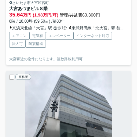
さいたま市大宮区宮町
大宮あづまビル
８階
35.64
万円 (1.98万円/坪)
管理/共益費69,300円
8階 / 18.00坪 (59.50㎡) /築33年
京浜東北線「大宮」駅 徒歩1分
東武野田線「北大宮」駅 徒歩14分
エアコン
電気有
エレベーター
インターネット対応
法人可
耐震構造
大宮駅近の物件になります。複数路線利用可
事務所