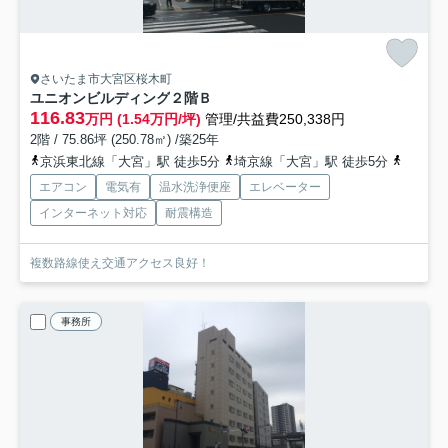
さいたま市大宮区桜木町
ユニオンビルディング
２階Ｂ
116.83
万円 (1.54万円/坪)
管理/共益費250,338円
2階 / 75.86坪 (250.78㎡) /築25年
京浜東北線「大宮」駅 徒歩5分
埼京線「大宮」駅 徒歩5分
東北本
エアコン
電気有
温水洗浄便座
エレベーター
インターネット対応
耐震構造
複数路線使え交通アクセス良好！
事務所