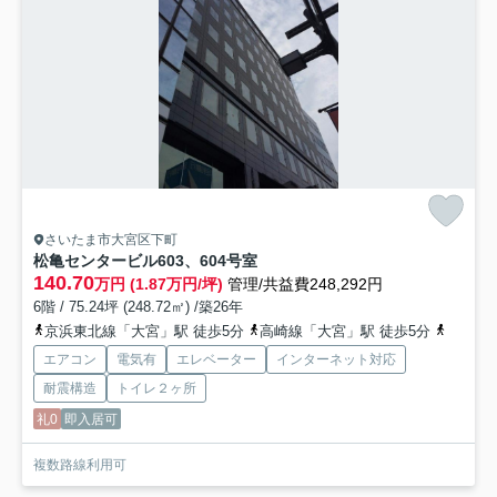
さいたま市大宮区下町
松亀センタービル
603、604号室
140.70
万円 (1.87万円/坪)
管理/共益費248,292円
6階 / 75.24坪 (248.72㎡) /築26年
京浜東北線「大宮」駅 徒歩5分
高崎線「大宮」駅 徒歩5分
川越線
エアコン
電気有
エレベーター
インターネット対応
耐震構造
トイレ２ヶ所
礼0
即入居可
複数路線利用可