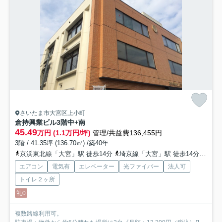
さいたま市大宮区上小町
倉持興業ビル
3階中+南
45.49
万円 (1.1万円/坪)
管理/共益費136,455円
3階 / 41.35坪 (136.70㎡) /築40年
京浜東北線「大宮」駅 徒歩14分
埼京線「大宮」駅 徒歩14分
川越
エアコン
電気有
エレベーター
光ファイバー
法人可
トイレ２ヶ所
礼0
複数路線利用可。