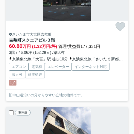
さいたま市大宮区吉敷町
吉敷町スクエアビル
３階
60.80
万円 (1.32万円/坪)
管理/共益費177,331円
3階 / 46.06坪 (152.29㎡) /築30年
京浜東北線「大宮」駅 徒歩10分
京浜東北線「さいたま新都心」駅 徒歩10分
エアコン
電気有
エレベーター
インターネット対応
法人可
耐震構造
礼0
旧中山道沿いの分かりやすい立地の物件です。
事務所