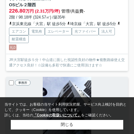
OSビル
２階西
226.80
万円 (2.31万円/坪)
管理/共益費-
2階 / 98.18坪 (324.57㎡) /築35年
京浜東北線「大宮」駅 徒歩5分
埼京線「大宮」駅 徒歩5分
湘南新
エアコン
電気有
エレベーター
光ファイバー
法人可
耐震構造
礼0
JR大宮駅徒歩５分！中山道に面した視認性良好の物件★複数路線使え交
通アクセス良好！☆設備も多彩で快適にご使用頂けます☆
事務所
当サイトでは、お客様の当サイト利用状況把握、サービス向上検討を目的と
して、クッキー（Cookie）を使用しています。
詳しくは、当社の
「Cookieの取扱いについて」
をご確認ください。
閉じる