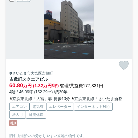
さいたま市大宮区吉敷町
吉敷町スクエアビル
60.80
万円 (1.32万円/坪)
管理/共益費177,331円
4階 / 46.06坪 (152.29㎡) /築30年
京浜東北線「大宮」駅 徒歩10分
京浜東北線「さいたま新都心」駅 徒歩10分
エアコン
電気有
エレベーター
インターネット対応
法人可
耐震構造
礼0
旧中山道沿いの分かりやすい立地の物件です。