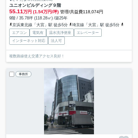
ユニオンビルディング
９階
55.11
万円 (1.54万円/坪)
管理/共益費118,074円
9階 / 35.78坪 (118.28㎡) /築25年
京浜東北線「大宮」駅 徒歩5分
埼京線「大宮」駅 徒歩5分
東北本
エアコン
電気有
温水洗浄便座
エレベーター
インターネット対応
法人可
複数路線使え交通アクセス良好！
事務所