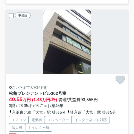
事務所
さいたま市大宮区仲町
松亀プレジデントビル
302号室
40.55
万円 (1.43万円/坪)
管理/共益費93,555円
3階 / 28.35坪 (93.71㎡) /築45年
京浜東北線「大宮」駅 徒歩5分
埼京線「大宮」駅 徒歩5分
エアコン
電気有
エレベーター
インターネット対応
法人可
トイレ２ヶ所