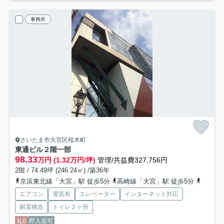
事務所
さいたま市大宮区桜木町
東通ビル
２階一部
98.33
万円 (1.32万円/坪)
管理/共益費327,756円
2階 / 74.49坪 (246.24㎡) /築36年
京浜東北線「大宮」駅 徒歩5分
高崎線「大宮」駅 徒歩5分
埼京線
エアコン
電気有
エレベーター
インターネット対応
耐震構造
トイレ２ヶ所
礼0
即入居可