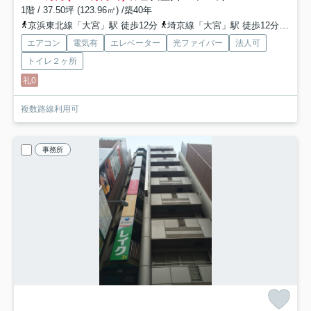
1階 / 37.50坪 (123.96㎡) /築40年
京浜東北線「大宮」駅 徒歩12分
埼京線「大宮」駅 徒歩12分
川越
エアコン
電気有
エレベーター
光ファイバー
法人可
トイレ２ヶ所
礼0
複数路線利用可
事務所