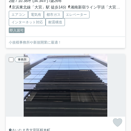
2階 / 10.38坪 (34.34㎡) /築26年
京浜東北線「大宮」駅 徒歩14分
湘南新宿ライン宇須「大宮」駅 徒歩14分
エアコン
電気有
都市ガス
エレベーター
インターネット対応
耐震構造
即入居可
小規模事務所や新規開業に最適！
事務所
さいたま市大宮区桜木町