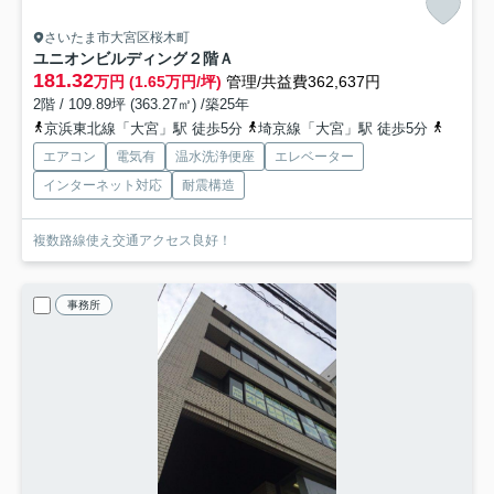
さいたま市大宮区桜木町
ユニオンビルディング
２階Ａ
181.32
万円 (1.65万円/坪)
管理/共益費362,637円
2階 / 109.89坪 (363.27㎡) /築25年
京浜東北線「大宮」駅 徒歩5分
埼京線「大宮」駅 徒歩5分
東北本
エアコン
電気有
温水洗浄便座
エレベーター
インターネット対応
耐震構造
複数路線使え交通アクセス良好！
事務所