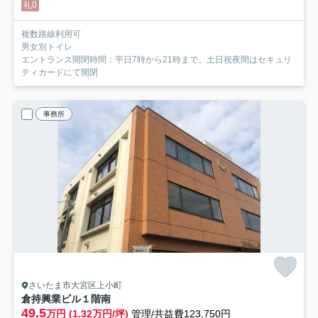
礼0
複数路線利用可
男女別トイレ
エントランス開閉時間：平日7時から21時まで。土日祝夜間はセキュリ
ティカードにて開閉
事務所
さいたま市大宮区上小町
倉持興業ビル
１階南
49.5
万円 (1.32万円/坪)
管理/共益費123,750円