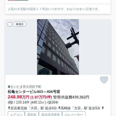
人気の大宮駅の国道１７号沿いですので、わかりやすい立地です。
事務所
さいたま市大宮区下町
松亀センタービル
403～406号室
248.98
万円 (1.87万円/坪)
管理/共益費439,362円
4階 / 133.14坪 (440.13㎡) /築26年
京浜東北線「大宮」駅 徒歩5分
高崎線「大宮」駅 徒歩5分
川越線
エアコン
電気有
温水洗浄便座
エレベーター