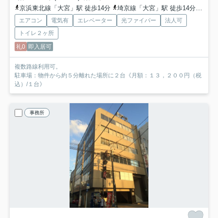
京浜東北線「大宮」駅 徒歩14分
埼京線「大宮」駅 徒歩14分
川越
エアコン
電気有
エレベーター
光ファイバー
法人可
トイレ２ヶ所
礼0
即入居可
複数路線利用可。
駐車場：物件から約５分離れた場所に２台《月額：１３，２００円（税
込）/１台》
事務所