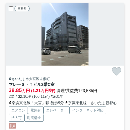
事務所
さいたま市大宮区吉敷町
マレーＳ・Ｔビル
2階C室
38.85
万円 (1.21万円/坪)
管理/共益費123,585円
2階 / 32.10坪 (106.11㎡) /築31年
京浜東北線「大宮」駅 徒歩9分
京浜東北線「さいたま新都心」駅 徒歩9分
エアコン
電気有
エレベーター
インターネット対応
法人可
耐震構造
礼0