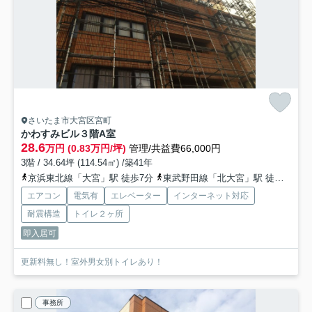
さいたま市大宮区宮町
かわすみビル
３階A室
28.6
万円 (0.83万円/坪)
管理/共益費66,000円
3階 / 34.64坪 (114.54㎡) /築41年
京浜東北線「大宮」駅 徒歩7分
東武野田線「北大宮」駅 徒歩7分
エアコン
電気有
エレベーター
インターネット対応
耐震構造
トイレ２ヶ所
即入居可
更新料無し！室外男女別トイレあり！
事務所