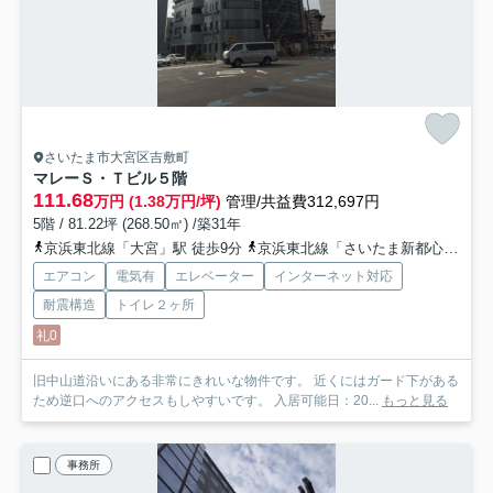
さいたま市大宮区吉敷町
マレーＳ・Ｔビル
５階
111.68
万円 (1.38万円/坪)
管理/共益費312,697円
5階 / 81.22坪 (268.50㎡) /築31年
京浜東北線「大宮」駅 徒歩9分
京浜東北線「さいたま新都心」駅 徒歩9分
エアコン
電気有
エレベーター
インターネット対応
耐震構造
トイレ２ヶ所
礼0
旧中山道沿いにある非常にきれいな物件です。 近くにはガード下がある
ため逆口へのアクセスもしやすいです。 入居可能日：20...
もっと見る
事務所