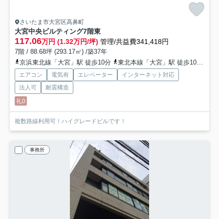
さいたま市大宮区高鼻町
大宮中央ビルティング
7階東
117.06
万円 (1.32万円/坪)
管理/共益費341,418円
7階 / 88.68坪 (293.17㎡) /築37年
京浜東北線「大宮」駅 徒歩10分
東北本線「大宮」駅 徒歩10分
埼
エアコン
電気有
エレベーター
インターネット対応
法人可
耐震構造
礼0
複数路線利用可！ハイグレードビルです！
事務所