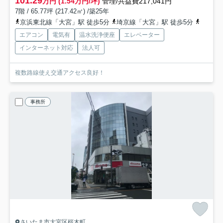
101.29
万円 (1.54万円/坪)
管理/共益費217,041円
7階 / 65.77坪 (217.42㎡) /築25年
京浜東北線「大宮」駅 徒歩5分
埼京線「大宮」駅 徒歩5分
東北本
エアコン
電気有
温水洗浄便座
エレベーター
インターネット対応
法人可
複数路線使え交通アクセス良好！
事務所
さいたま市大宮区桜木町