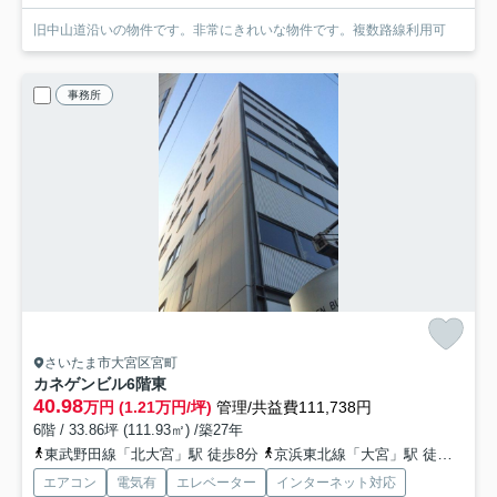
旧中山道沿いの物件です。非常にきれいな物件です。複数路線利用可
事務所
さいたま市大宮区宮町
カネゲンビル
6階東
40.98
万円 (1.21万円/坪)
管理/共益費111,738円
6階 / 33.86坪 (111.93㎡) /築27年
東武野田線「北大宮」駅 徒歩8分
京浜東北線「大宮」駅 徒歩7分
エアコン
電気有
エレベーター
インターネット対応