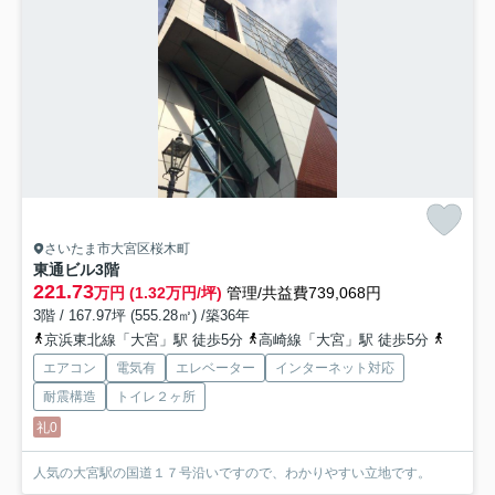
さいたま市大宮区桜木町
東通ビル
3階
221.73
万円 (1.32万円/坪)
管理/共益費739,068円
3階 / 167.97坪 (555.28㎡) /築36年
京浜東北線「大宮」駅 徒歩5分
高崎線「大宮」駅 徒歩5分
埼京線
エアコン
電気有
エレベーター
インターネット対応
耐震構造
トイレ２ヶ所
礼0
人気の大宮駅の国道１７号沿いですので、わかりやすい立地です。