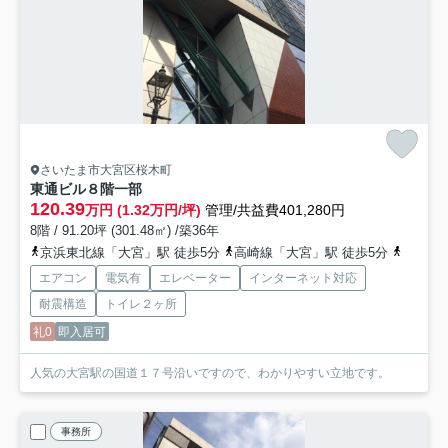
さいたま市大宮区桜木町
東通ビル
８階一部
120.39
万円 (1.32万円/坪)
管理/共益費401,280円
8階 / 91.20坪 (301.48㎡) /築36年
京浜東北線「大宮」駅 徒歩5分
高崎線「大宮」駅 徒歩5分
埼京線
エアコン
電気有
エレベーター
インターネット対応
耐震構造
トイレ２ヶ所
礼0
即入居可
人気の大宮駅の国道１７号沿いですので、わかりやすい立地です。
事務所