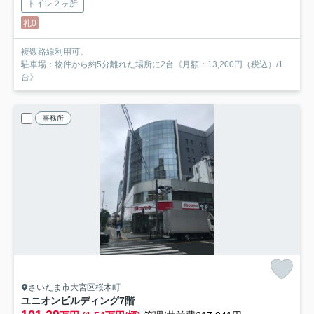
トイレ２ヶ所
礼0
複数路線利用可。
駐車場：物件から約5分離れた場所に2台《月額：13,200円（税込）/1
台》
事務所
さいたま市大宮区桜木町
ユニオンビルディング
7階