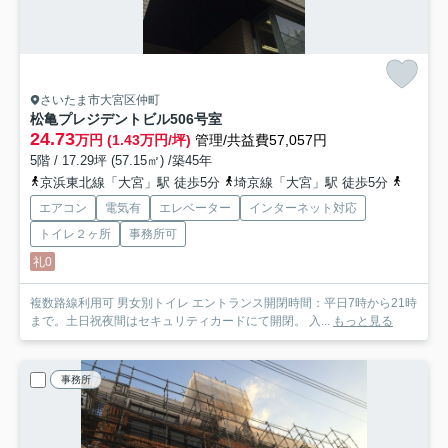
さいたま市大宮区仲町
松亀プレジデントビル
506号室
24.73
万円 (1.43万円/坪)
管理/共益費57,057円
5階 / 17.29坪 (57.15㎡) /築45年
京浜東北線「大宮」駅 徒歩5分
埼京線「大宮」駅 徒歩5分
京浜東
エアコン
電気有
エレベーター
インターネット対応
トイレ２ヶ所
事務所可
礼0
複数路線利用可 男女別トイレ エントランス開閉時間：平日7時から21時
まで。土日祝夜間はセキュリティカードにて開閉。 入...
もっと見る
事務所