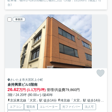
駐車場：物件から約5分離れた場所に2台《月額：13,200円（税込）/1
台》
事務所
さいたま市大宮区上小町
倉持興業ビル
3階南
26.62
万円 (1.1万円/坪)
管理/共益費79,860円
3階 / 24.20坪 (80.00㎡) /築40年
京浜東北線「大宮」駅 徒歩14分
埼京線「大宮」駅 徒歩14分
川越
エアコン
電気有
エレベーター
光ファイバー
法人可