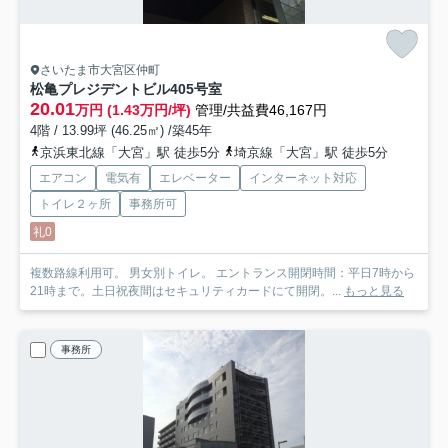
さいたま市大宮区仲町
松亀プレジデントビル
405号室
20.01
万円 (1.43万円/坪)
管理/共益費46,167円
4階 / 13.99坪 (46.25㎡) /築45年
京浜東北線「大宮」駅 徒歩5分
埼京線「大宮」駅 徒歩5分
エアコン
電気有
エレベーター
インターネット対応
トイレ２ヶ所
事務所可
礼0
複数路線利用可。 男女別トイレ。 エントランス開閉時間：平日7時から
21時まで。土日祝夜間はセキュリティカードにて開閉。...
もっと見る
事務所