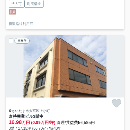
法人可
耐震構造
礼0
複数路線利用可
事務所
さいたま市大宮区上小町
倉持興業ビル
3階中
16.98
万円 (0.99万円/坪)
管理/共益費56,595円
3階 / 17.15坪 (56.70㎡) /築40年