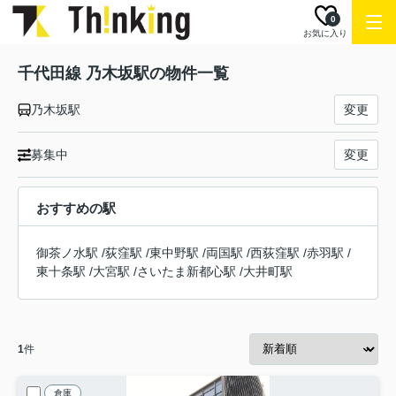
0
お気に入り
千代田線 乃木坂駅の物件一覧
乃木坂駅
変更
募集中
変更
おすすめの駅
御茶ノ水駅
/
荻窪駅
/
東中野駅
/
両国駅
/
西荻窪駅
/
赤羽駅
/
東十条駅
/
大宮駅
/
さいたま新都心駅
/
大井町駅
1
件
倉庫