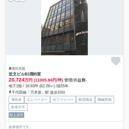
港区赤坂
近文ビル
B1階B室
20.724
万円 (11005.84円/坪)
管理/共益費-
地下1階 / 18.83坪 (62.28㎡) /築55年
千代田線「乃木坂」駅 徒歩10分
電気有
エレベーター
光ファイバー
耐震構造
機械警備
飲食不可
即入居可
倉庫物件です。