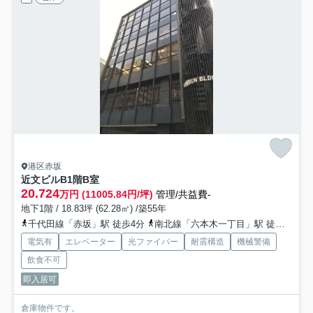
港区赤坂
近文ビル
B1階B室
20.724
万円 (11005.84円/坪)
管理/共益費-
地下1階 / 18.83坪 (62.28㎡) /築55年
千代田線「赤坂」駅 徒歩4分
南北線「六本木一丁目」駅 徒歩12分
電気有
エレベーター
光ファイバー
耐震構造
機械警備
飲食不可
即入居可
倉庫物件です。