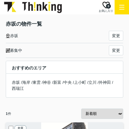
0
お気に入り
赤坂の物件一覧
赤坂
変更
募集中
変更
おすすめのエリア
赤坂
/
海岸
/
東雲
/
神谷
/
新富
/
中央
/
上小町
/
立川
/
外神田
/
西瑞江
1
件
倉庫