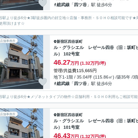
総武線
「
四ツ谷
」駅 徒歩6分
谷駅より徒歩6分★3駅徒歩圏内の好立地☆店舗・事務所・ＳＯＨＯ相談可能です★
使用頂けます☆
店舗事務所
新宿区
四谷坂町
ル・グラシエル レゼール四谷（旧：坂町
ル） 102号室
46.27
万円 (1.32万円/坪)
管理/共益費115,665円
地下1-1階 / 35.04坪 (115.86㎡) /築35年 /
総武線
「
四ツ谷
」駅 徒歩6分
谷駅より徒歩6分★メゾネットタイプの物件☆店舗利用・ＳＯＨＯ利用もご相談可
店舗事務所
新宿区
四谷坂町
ル・グラシエル レゼール四谷（旧：坂町
ル） 101号室
46.43
万円 (1.32万円/坪)