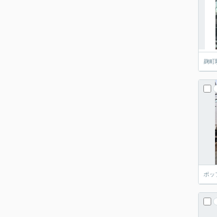
麹町
ポッ