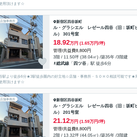
使用頂けます☆
店舗事務所
新宿区
四谷坂町
ル・グラシエル レゼール四谷（旧：坂町
ル） 301号室
18.92
万円 (1.65万円/坪)
管理/共益費8,800円
3階 / 11.50坪 (38.04㎡) /築35年 /3階建
総武線
「
四ツ谷
」駅 徒歩6分
谷駅より徒歩6分★3駅徒歩圏内の好立地☆店舗・事務所・ＳＯＨＯ相談可能です★
使用頂けます☆
店舗事務所
新宿区
四谷坂町
ル・グラシエル レゼール四谷（旧：坂町
ル） 201号室
21.12
万円 (1.59万円/坪)
管理/共益費8,800円
2階 / 13.32坪 (44.05㎡) /築35年 /3階建