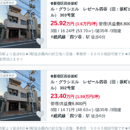
店舗事務所
新宿区
四谷坂町
ル・グラシエル レゼール四谷（旧：坂町
ル） 303号室
25.92
万円 (1.6万円/坪)
管理/共益費8,80
3階 / 16.24坪 (53.70㎡) /築35年 /3階建
総武線
「
四ツ谷
」駅 徒歩6分
谷駅より徒歩6分★3駅徒歩圏内の好立地☆店舗・事務所・ＳＯＨＯ相談可能です★
使用頂けます☆
店舗事務所
新宿区
四谷坂町
ル・グラシエル レゼール四谷（旧：坂町
ル） 302号室
23.40
万円 (1.59万円/坪)
管理/共益費8,800円
3階 / 14.71坪 (48.63㎡) /築35年 /3階建
総武線
「
四ツ谷
」駅 徒歩6分
谷駅より徒歩6分★3駅徒歩圏内の好立地☆店舗・事務所・ＳＯＨＯ相談可能です★