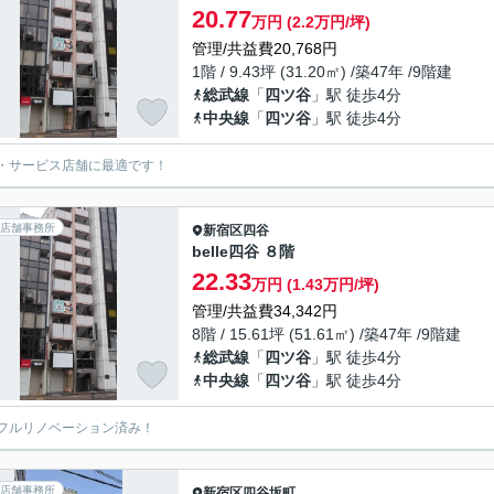
20.77
万円 (2.2万円/坪)
管理/共益費20,768円
1階 / 9.43坪 (31.20㎡) /築47年 /9階建
総武線
「
四ツ谷
」駅 徒歩4分
中央線
「
四ツ谷
」駅 徒歩4分
・サービス店舗に最適です！
店舗事務所
新宿区
四谷
belle四谷 ８階
22.33
万円 (1.43万円/坪)
管理/共益費34,342円
8階 / 15.61坪 (51.61㎡) /築47年 /9階建
総武線
「
四ツ谷
」駅 徒歩4分
中央線
「
四ツ谷
」駅 徒歩4分
フルリノベーション済み！
店舗事務所
新宿区
四谷坂町