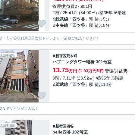
管理/共益費27,951円
2階 / 25.41坪 (84.00㎡) /築35年 /6階建
総武線
「
四ツ谷
」駅 徒歩5分
中央線
「
四ツ谷
」駅 徒歩5分
駅・市ヶ谷駅利用◎男女別トイレあり！業種ご相談ください♪
店舗事務所
新宿区
荒木町
ハプニングタワー曙橋 301号室
13.75
万円 (1.93万円/坪)
管理/共益費-
3階 / 7.11坪 (23.52㎡) /築55年 /6階建
総武線
「
四ツ谷
」駅 徒歩13分
プなデザインが大人気！
店舗事務所
新宿区
四谷
belle四谷 102号室