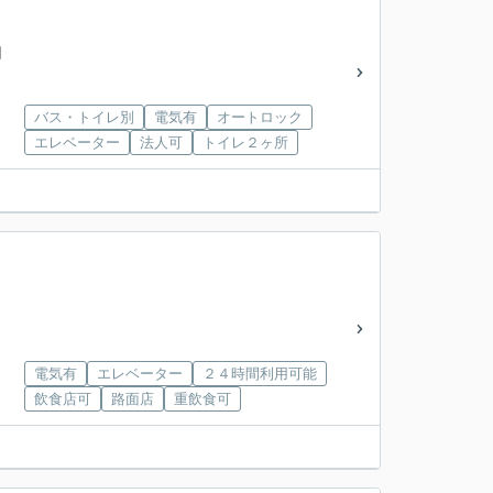
円
バス・トイレ別
電気有
オートロック
エレベーター
法人可
トイレ２ヶ所
電気有
エレベーター
２４時間利用可能
飲食店可
路面店
重飲食可