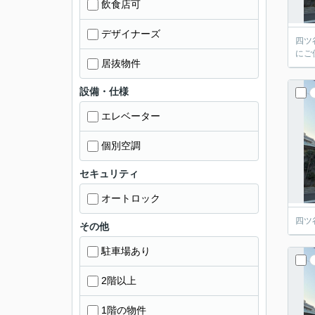
飲食店可
デザイナーズ
四ツ
にご
居抜物件
設備・仕様
エレベーター
個別空調
セキュリティ
オートロック
四ツ
その他
駐車場あり
2階以上
1階の物件