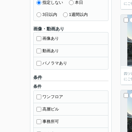
指定しない
本日
にご
3日以内
1週間以内
画像・動画あり
画像あり
動画あり
パノラマあり
四ツ
条件
にご
条件
ワンフロア
高層ビル
事務所可