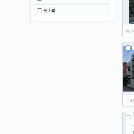
最上階
四ツ
ＪＲ