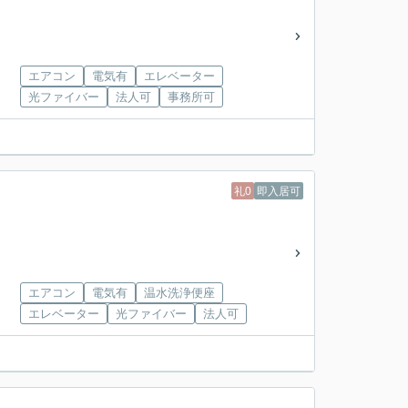
エアコン
電気有
エレベーター
光ファイバー
法人可
事務所可
礼0
即入居可
エアコン
電気有
温水洗浄便座
エレベーター
光ファイバー
法人可