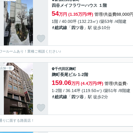
四谷メイフラワーハウス １階
54
万円 (1.35万円/坪)
管理/共益費88,000
1階 / 40.00坪 (132.23㎡) /築53年 /4階建
総武線
「
四ツ谷
」駅 徒歩10分
ワールームあり！業種ご相談ください♪
店舗一部
千代田区
麹町
麹町長尾ビル 1-2階
159.06
万円 (4.4万円/坪)
管理/共益費-
1-2階 / 36.14坪 (119.50㎡) /築51年 /8階建
総武線
「
四ツ谷
」駅 徒歩2分
通りに面する路面店！