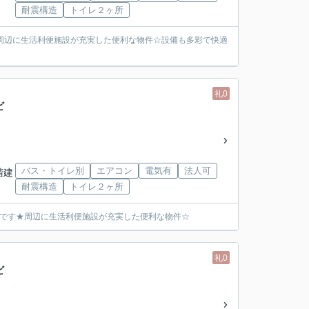
耐震構造
トイレ２ヶ所
周辺に生活利便施設が充実した便利な物件☆設備も多彩で快適
礼0
ビ
バス・トイレ別
エアコン
電気有
法人可
3階建
耐震構造
トイレ２ヶ所
能です★周辺に生活利便施設が充実した便利な物件☆
礼0
ビ