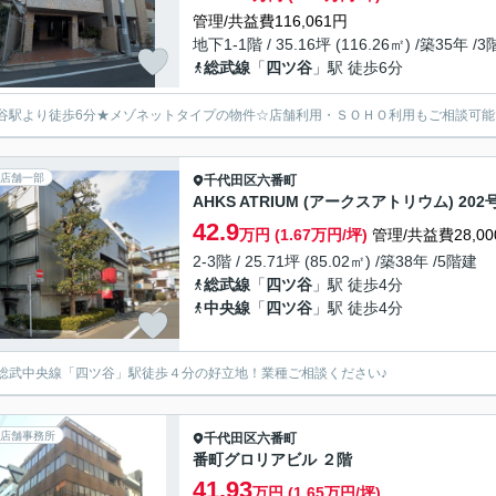
管理/共益費116,061円
地下1-1階 / 35.16坪 (116.26㎡) /築35年 /
総武線
「
四ツ谷
」駅 徒歩6分
谷駅より徒歩6分★メゾネットタイプの物件☆店舗利用・ＳＯＨＯ利用もご相談可
店舗一部
千代田区
六番町
AHKS ATRIUM (アークスアトリウム) 202
42.9
万円 (1.67万円/坪)
管理/共益費28,00
2-3階 / 25.71坪 (85.02㎡) /築38年 /5階建
総武線
「
四ツ谷
」駅 徒歩4分
中央線
「
四ツ谷
」駅 徒歩4分
総武中央線「四ツ谷」駅徒歩４分の好立地！業種ご相談ください♪
店舗事務所
千代田区
六番町
番町グロリアビル ２階
41.93
万円 (1.65万円/坪)