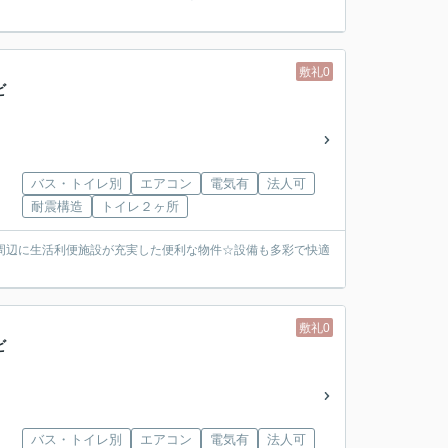
敷礼0
ビ
バス・トイレ別
エアコン
電気有
法人可
耐震構造
トイレ２ヶ所
周辺に生活利便施設が充実した便利な物件☆設備も多彩で快適
敷礼0
ビ
バス・トイレ別
エアコン
電気有
法人可