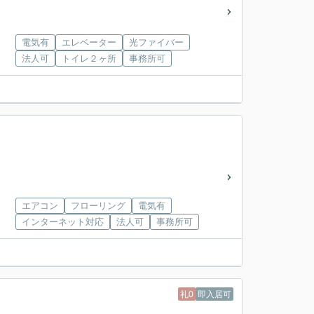
電気有
エレベーター
光ファイバー
法人可
トイレ２ヶ所
事務所可
エアコン
フローリング
電気有
インターネット対応
法人可
事務所可
礼0
即入居可