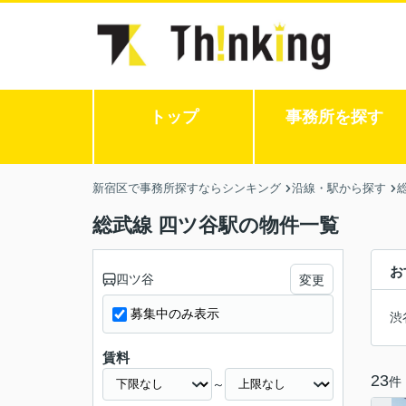
トップ
事務所を探す
新宿区で事務所探すならシンキング
沿線・駅から探す
総武線 四ツ谷駅の物件一覧
お
四ツ谷
変更
募集中のみ表示
渋
賃料
23
件
～