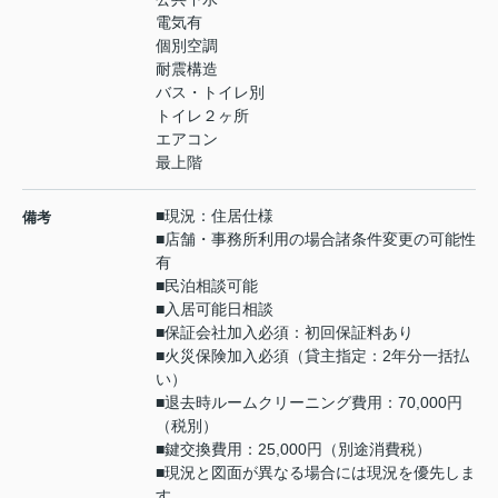
電気有
個別空調
耐震構造
バス・トイレ別
トイレ２ヶ所
エアコン
最上階
■現況：住居仕様
備考
■店舗・事務所利用の場合諸条件変更の可能性
有
■民泊相談可能
■入居可能日相談
■保証会社加入必須：初回保証料あり
■火災保険加入必須（貸主指定：2年分一括払
い）
■退去時ルームクリーニング費用：70,000円
（税別）
■鍵交換費用：25,000円（別途消費税）
■現況と図面が異なる場合には現況を優先しま
す