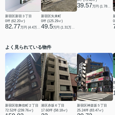
39.57
万円 (
1.78
万円/
新宿区矢来町
新宿区新宿３丁目
0坪 (125.29㎡)
0
0坪 (62.20㎡)
49.5
82.77
万円 (
1.31
万円/坪)
万円 (
4.4
万円/坪)
よく見られている物件
1
港区赤坂６丁目
新宿区神楽坂５丁目
新宿区歌舞伎町２丁目
17.60坪 (58.18㎡)
25.24坪 (83.47㎡)
72.52坪 (239.76㎡)