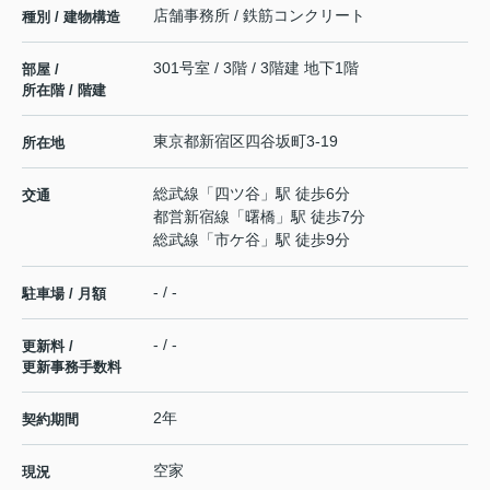
店舗事務所 / 鉄筋コンクリート
種別 / 建物構造
301号室 / 3階 / 3階建 地下1階
部屋 /
所在階 / 階建
東京都
新宿区
四谷坂町
3-19
所在地
総武線
「
四ツ谷
」駅 徒歩6分
交通
都営新宿線
「
曙橋
」駅 徒歩7分
総武線
「
市ケ谷
」駅 徒歩9分
- / -
駐車場 / 月額
- / -
更新料 /
更新事務手数料
2年
契約期間
空家
現況