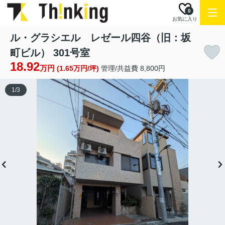
0
お気に入り
ル・グラシエル レゼール四谷（旧：坂
町ビル） 301号室
18.92
万円
(1.65万円/坪)
管理/共益費 8,800円
1
/
3