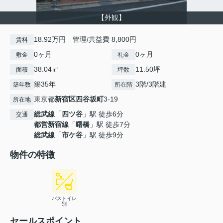
【外観】
18.92万円 管理/共益費 8,800円
賃料
0ヶ月
0ヶ月
敷金
礼金
38.04㎡
11.50坪
面積
坪数
築35年
3階/3階建
築年数
所在階
東京都
新宿区
四谷坂町
3-19
所在地
総武線
「
四ツ谷
」駅 徒歩6分
交通
都営新宿線
「
曙橋
」駅 徒歩7分
総武線
「
市ケ谷
」駅 徒歩9分
物件の特徴
バストイレ
別
セールスポイント