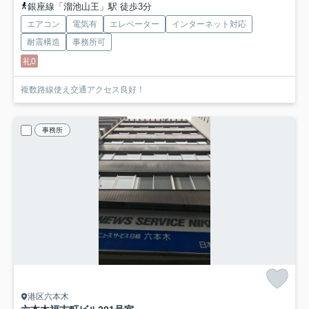
銀座線「溜池山王」駅 徒歩3分
エアコン
電気有
エレベーター
インターネット対応
耐震構造
事務所可
礼0
複数路線使え交通アクセス良好！
事務所
港区六本木