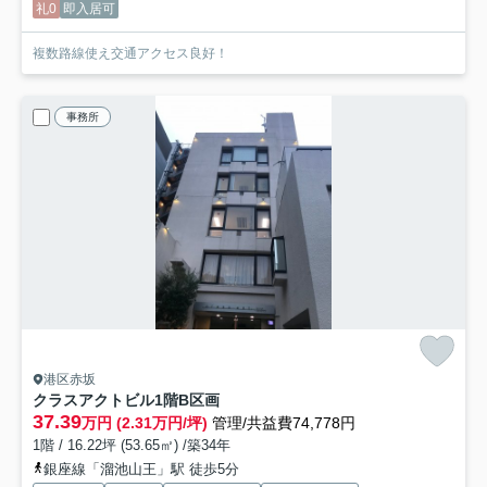
礼0
即入居可
複数路線使え交通アクセス良好！
事務所
港区赤坂
クラスアクトビル
1階B区画
37.39
万円 (2.31万円/坪)
管理/共益費74,778円
1階 / 16.22坪 (53.65㎡) /築34年
銀座線「溜池山王」駅 徒歩5分