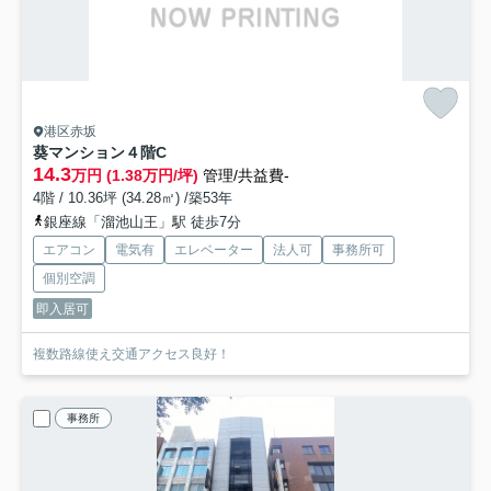
港区赤坂
葵マンション
４階C
14.3
万円 (1.38万円/坪)
管理/共益費-
4階 / 10.36坪 (34.28㎡) /築53年
銀座線「溜池山王」駅 徒歩7分
エアコン
電気有
エレベーター
法人可
事務所可
個別空調
即入居可
複数路線使え交通アクセス良好！
事務所