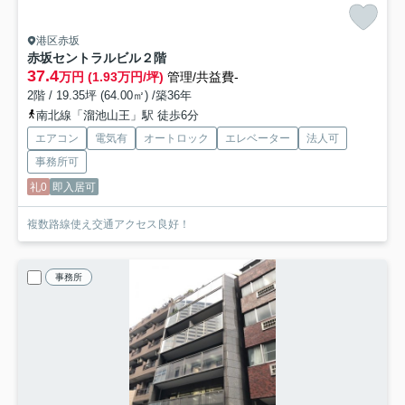
港区赤坂
赤坂セントラルビル
２階
37.4
万円 (1.93万円/坪)
管理/共益費-
2階 / 19.35坪 (64.00㎡) /築36年
南北線「溜池山王」駅 徒歩6分
エアコン
電気有
オートロック
エレベーター
法人可
事務所可
礼0
即入居可
複数路線使え交通アクセス良好！
事務所