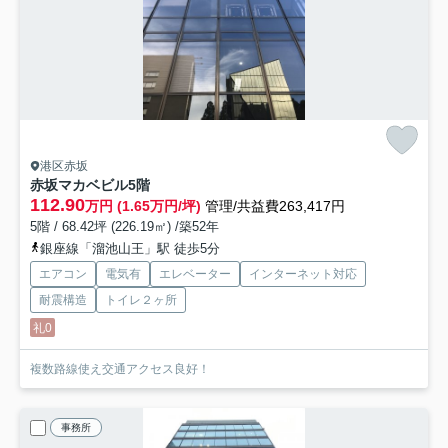
港区赤坂
赤坂マカベビル
5階
112.90
万円 (1.65万円/坪)
管理/共益費263,417円
5階 / 68.42坪 (226.19㎡) /築52年
銀座線「溜池山王」駅 徒歩5分
エアコン
電気有
エレベーター
インターネット対応
耐震構造
トイレ２ヶ所
礼0
複数路線使え交通アクセス良好！
事務所