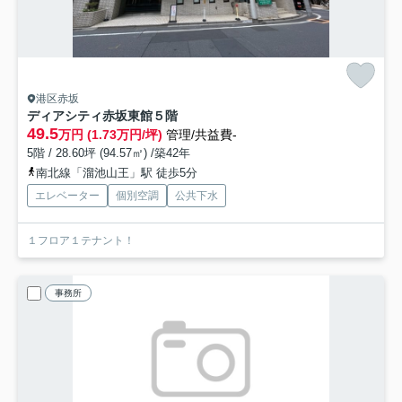
港区赤坂
ディアシティ赤坂東館
５階
49.5
万円 (1.73万円/坪)
管理/共益費-
5階 / 28.60坪 (94.57㎡) /築42年
南北線「溜池山王」駅 徒歩5分
エレベーター
個別空調
公共下水
１フロア１テナント！
事務所