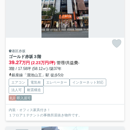
港区赤坂
ゴールド赤坂
３階
39.27
万円 (2.23万円/坪)
管理/共益費-
3階 / 17.58坪 (58.12㎡) /築37年
銀座線「溜池山王」駅 徒歩5分
エアコン
電気有
エレベーター
インターネット対応
法人可
耐震構造
礼0
即入居可
内装・オフィス家具付き！
１フロア１テナントの事務所居抜き物件です。