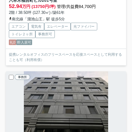
六本木福吉町ビル
201号室
52.94
万円 (13750円/坪)
管理/共益費84,700円
2階 / 38.50坪 (127.30㎡) /築61年
南北線「溜池山王」駅 徒歩5分
エアコン
電気有
エレベーター
光ファイバー
トイレ２ヶ所
事務所可
礼0
即入居可
提携レンタルオフィスのフリースペースを応接スペースとして利用する
ことも可（利用有償）
事務所