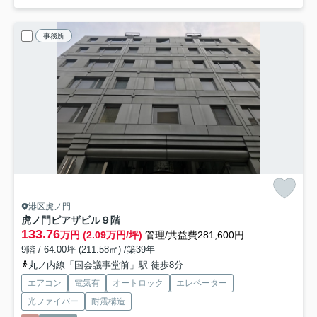
事務所
港区虎ノ門
虎ノ門ピアザビル
９階
133.76
万円 (2.09万円/坪)
管理/共益費281,600円
9階 / 64.00坪 (211.58㎡) /築39年
丸ノ内線「国会議事堂前」駅 徒歩8分
エアコン
電気有
オートロック
エレベーター
光ファイバー
耐震構造