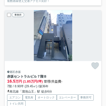
複数路線使え交通アクセス良好！
事務所
港区赤坂
赤坂セントラルビル
７階Ｂ
16.5
万円 (1.85万円/坪)
管理/共益費-
7階 / 8.90坪 (29.45㎡) /築36年
南北線「溜池山王」駅 徒歩6分
エアコン
電気有
オートロック
エレベーター
事務所可
トイレ共同