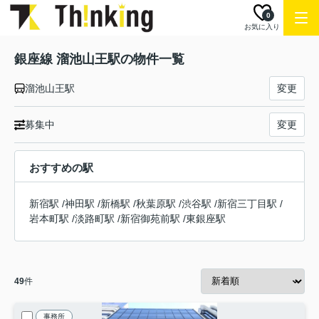
0
お気に入り
銀座線 溜池山王駅の物件一覧
溜池山王駅
変更
募集中
変更
おすすめの駅
新宿駅
/
神田駅
/
新橋駅
/
秋葉原駅
/
渋谷駅
/
新宿三丁目駅
/
岩本町駅
/
淡路町駅
/
新宿御苑前駅
/
東銀座駅
49
件
事務所