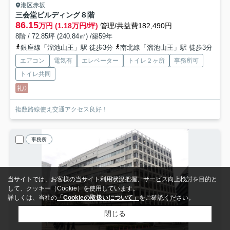
港区赤坂
三会堂ビルディング
８階
86.15
万円 (1.18万円/坪)
管理/共益費182,490円
8階 / 72.85坪 (240.84㎡) /築59年
銀座線「溜池山王」駅 徒歩3分
南北線「溜池山王」駅 徒歩3分
エアコン
電気有
エレベーター
トイレ２ヶ所
事務所可
トイレ共同
礼0
複数路線使え交通アクセス良好！
事務所
当サイトでは、お客様の当サイト利用状況把握、サービス向上検討を目的と
して、クッキー（Cookie）を使用しています。
詳しくは、当社の
「Cookieの取扱いについて」
をご確認ください。
閉じる