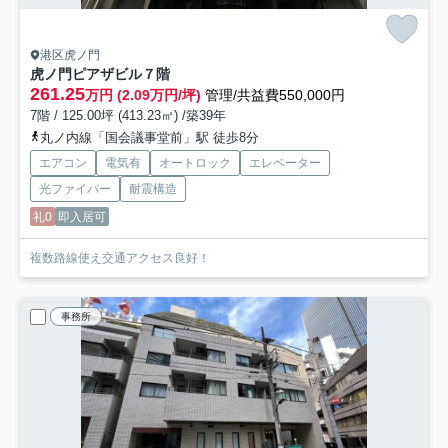
港区虎ノ門
虎ノ門ピアザビル
７階
261.25
万円 (2.09万円/坪)
管理/共益費550,000円
7階 / 125.00坪 (413.23㎡) /築39年
丸ノ内線「国会議事堂前」駅 徒歩8分
エアコン
電気有
オートロック
エレベーター
光ファイバー
耐震構造
礼0
即入居可
複数路線使え交通アクセス良好！
事務所