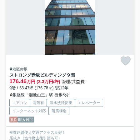
港区赤坂
ストロング赤坂ビルディング
９階
176.46
万円 (3.3万円/坪)
管理/共益費-
9階 / 53.47坪 (176.78㎡) /築12年
銀座線「溜池山王」駅 徒歩3分
エアコン
電気有
温水洗浄便座
エレベーター
インターネット対応
耐震構造
礼0
即入居可
複数路線使え交通アクセス良好！
居抜き（造作撤去後引渡も可）