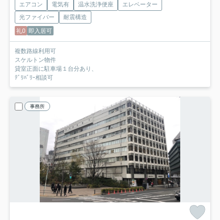
エアコン
電気有
温水洗浄便座
エレベーター
光ファイバー
耐震構造
礼0
即入居可
複数路線利用可
スケルトン物件
貸室正面に駐車場１台分あり、
ﾃﾞﾘﾊﾞﾘｰ相談可
事務所