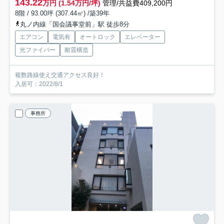
143.22
万円 (1.54万円/坪)
管理/共益費409,200円
8階 / 93.00坪 (307.44㎡) /築39年
丸ノ内線「国会議事堂前」駅 徒歩8分
エアコン
電気有
オートロック
エレベーター
光ファイバー
耐震構造
複数路線使え交通アクセス良好！
入居可：2022/8/1
事務所