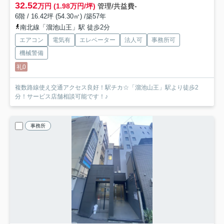
32.52
万円 (1.98万円/坪)
管理/共益費-
6階 / 16.42坪 (54.30㎡) /築57年
南北線「溜池山王」駅 徒歩2分
エアコン
電気有
エレベーター
法人可
事務所可
機械警備
礼0
複数路線使え交通アクセス良好！駅チカ☆「溜池山王」駅より徒歩2
分！サービス店舗相談可能です！♪
事務所