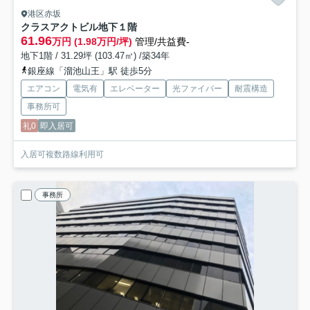
港区赤坂
クラスアクトビル
地下１階
61.96
万円 (1.98万円/坪)
管理/共益費-
地下1階 / 31.29坪 (103.47㎡) /築34年
銀座線「溜池山王」駅 徒歩5分
エアコン
電気有
エレベーター
光ファイバー
耐震構造
事務所可
礼0
即入居可
入居可複数路線利用可
事務所