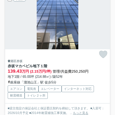
港区赤坂
赤坂マカベビル
地下１階
139.43
万円 (2.15万円/坪)
管理/共益費250,250円
地下1階 / 65.00坪 (214.88㎡) /築52年
銀座線「溜池山王」駅 徒歩5分
エアコン
電気有
エレベーター
インターネット対応
耐震構造
トイレ２ヶ所
■貸主指定の保証会社と保証委託契約を締結して頂きます。 ■入居可：
2026/10月予定 ■2014年耐震補強工事実施。 ...
もっと見る