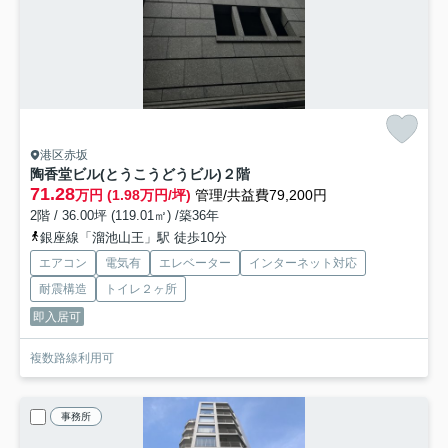
港区赤坂
陶香堂ビル(とうこうどうビル)
２階
71.28
万円 (1.98万円/坪)
管理/共益費79,200円
2階 / 36.00坪 (119.01㎡) /築36年
銀座線「溜池山王」駅 徒歩10分
エアコン
電気有
エレベーター
インターネット対応
耐震構造
トイレ２ヶ所
即入居可
複数路線利用可
事務所