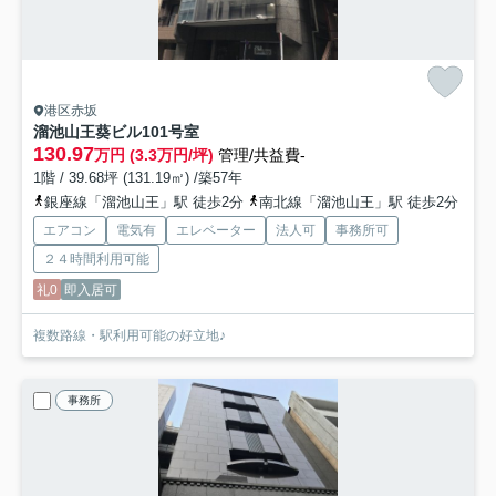
港区赤坂
溜池山王葵ビル
101号室
130.97
万円 (3.3万円/坪)
管理/共益費-
1階 / 39.68坪 (131.19㎡) /築57年
銀座線「溜池山王」駅 徒歩2分
南北線「溜池山王」駅 徒歩2分
エアコン
電気有
エレベーター
法人可
事務所可
２４時間利用可能
礼0
即入居可
複数路線・駅利用可能の好立地♪
事務所