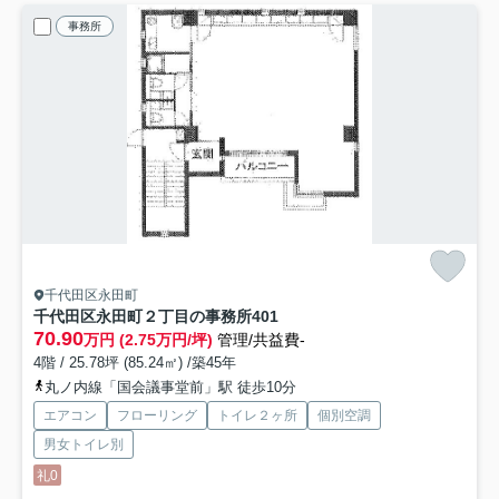
事務所
千代田区永田町
千代田区永田町２丁目の事務所
401
70.90
万円 (2.75万円/坪)
管理/共益費-
4階 / 25.78坪 (85.24㎡) /築45年
丸ノ内線「国会議事堂前」駅 徒歩10分
エアコン
フローリング
トイレ２ヶ所
個別空調
男女トイレ別
礼0