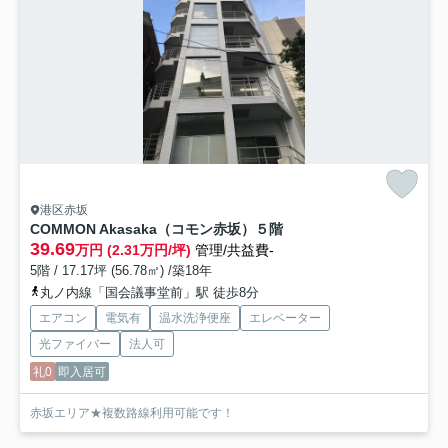
港区赤坂
COMMON Akasaka（コモン赤坂）
５階
39.69
万円 (2.31万円/坪)
管理/共益費-
5階 / 17.17坪 (56.78㎡) /築18年
丸ノ内線「国会議事堂前」駅 徒歩8分
エアコン
電気有
温水洗浄便座
エレベーター
光ファイバー
法人可
礼0
即入居可
赤坂エリア★複数路線利用可能です！