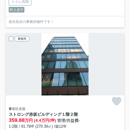
トイレ共同
即入居可
採光良好の事務所物件です！
事務所
港区赤坂
ストロング赤坂ビルディング
１階２階
359.88
万円 (4.4万円/坪)
管理/共益費-
1-2階 / 81.79坪 (270.39㎡) /築12年