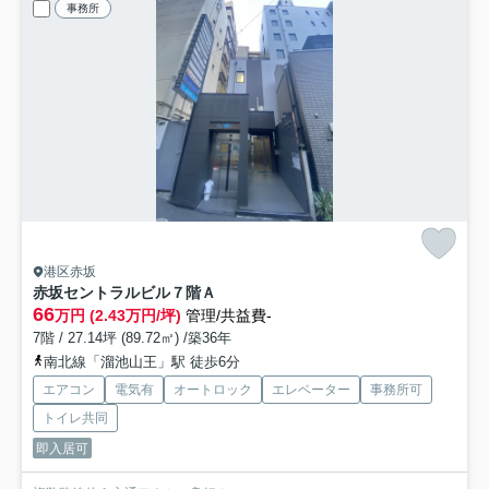
事務所
港区赤坂
赤坂セントラルビル
７階Ａ
66
万円 (2.43万円/坪)
管理/共益費-
7階 / 27.14坪 (89.72㎡) /築36年
南北線「溜池山王」駅 徒歩6分
エアコン
電気有
オートロック
エレベーター
事務所可
トイレ共同
即入居可