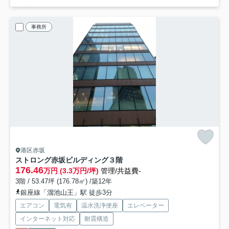
事務所
港区赤坂
ストロング赤坂ビルディング
３階
176.46
万円 (3.3万円/坪)
管理/共益費-
3階 / 53.47坪 (176.78㎡) /築12年
銀座線「溜池山王」駅 徒歩3分
エアコン
電気有
温水洗浄便座
エレベーター
インターネット対応
耐震構造