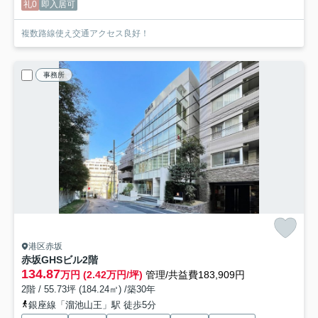
礼0
即入居可
複数路線使え交通アクセス良好！
事務所
港区赤坂
赤坂GHSビル
2階
134.87
万円 (2.42万円/坪)
管理/共益費183,909円
2階 / 55.73坪 (184.24㎡) /築30年
銀座線「溜池山王」駅 徒歩5分