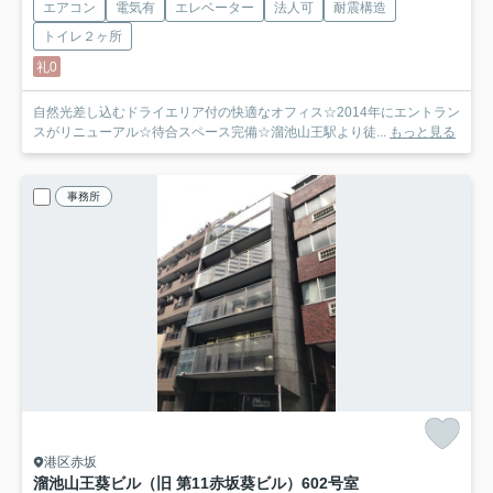
エアコン
電気有
エレベーター
法人可
耐震構造
トイレ２ヶ所
礼0
自然光差し込むドライエリア付の快適なオフィス☆2014年にエントラン
スがリニューアル☆待合スペース完備☆溜池山王駅より徒...
もっと見る
事務所
港区赤坂
溜池山王葵ビル（旧 第11赤坂葵ビル）
602号室