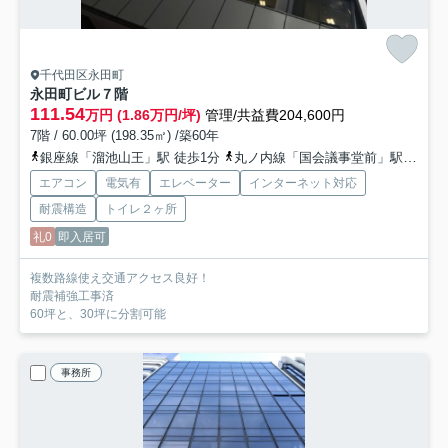
千代田区永田町
永田町ビル
７階
111.54
万円 (1.86万円/坪)
管理/共益費204,600円
7階 / 60.00坪 (198.35㎡) /築60年
銀座線「溜池山王」駅 徒歩1分
丸ノ内線「国会議事堂前」駅 徒歩4分
エアコン
電気有
エレベーター
インターネット対応
耐震構造
トイレ２ヶ所
礼0
即入居可
複数路線使え交通アクセス良好！
耐震補強工事済
60坪と、30坪に分割可能
事務所