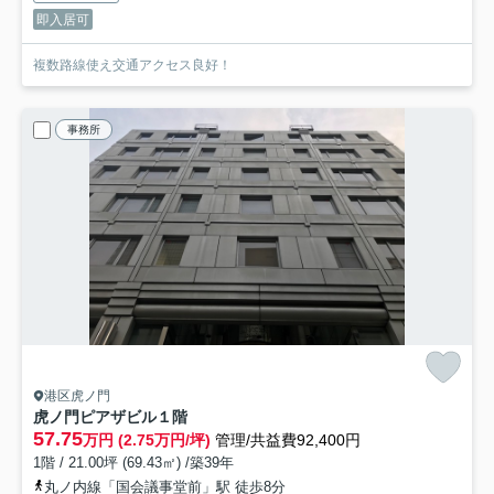
即入居可
複数路線使え交通アクセス良好！
事務所
港区虎ノ門
虎ノ門ピアザビル
１階
57.75
万円 (2.75万円/坪)
管理/共益費92,400円
1階 / 21.00坪 (69.43㎡) /築39年
丸ノ内線「国会議事堂前」駅 徒歩8分