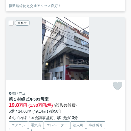
複数路線使え交通アクセス良好！
事務所
港区赤坂
第１村嶋ビル
503号室
19.8
万円 (1.33万円/坪)
管理/共益費-
5階 / 14.86坪 (49.14㎡) /築50年
丸ノ内線「国会議事堂前」駅 徒歩13分
エアコン
電気有
エレベーター
法人可
事務所可