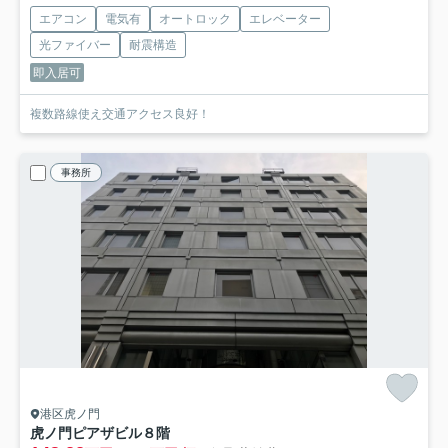
エアコン
電気有
オートロック
エレベーター
光ファイバー
耐震構造
即入居可
複数路線使え交通アクセス良好！
事務所
港区虎ノ門
虎ノ門ピアザビル
８階