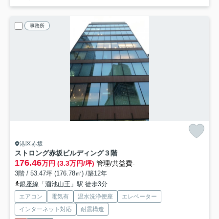
事務所
港区赤坂
ストロング赤坂ビルディング
３階
176.46
万円 (3.3万円/坪)
管理/共益費-
3階 / 53.47坪 (176.78㎡) /築12年
銀座線「溜池山王」駅 徒歩3分
エアコン
電気有
温水洗浄便座
エレベーター
インターネット対応
耐震構造