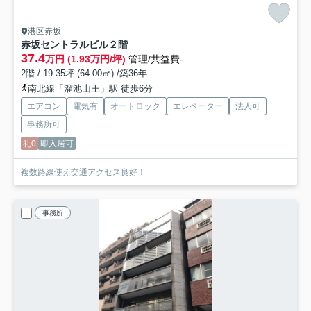
港区赤坂
赤坂セントラルビル
２階
37.4
万円 (1.93万円/坪)
管理/共益費-
2階 / 19.35坪 (64.00㎡) /築36年
南北線「溜池山王」駅 徒歩6分
エアコン
電気有
オートロック
エレベーター
法人可
事務所可
礼0
即入居可
複数路線使え交通アクセス良好！
事務所