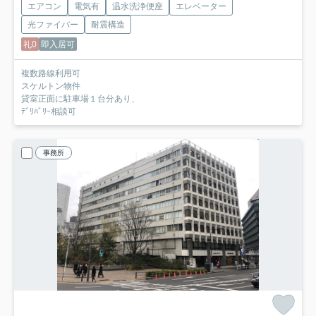
エアコン
電気有
温水洗浄便座
エレベーター
光ファイバー
耐震構造
礼0
即入居可
複数路線利用可
スケルトン物件
貸室正面に駐車場１台分あり、
ﾃﾞﾘﾊﾞﾘｰ相談可
事務所