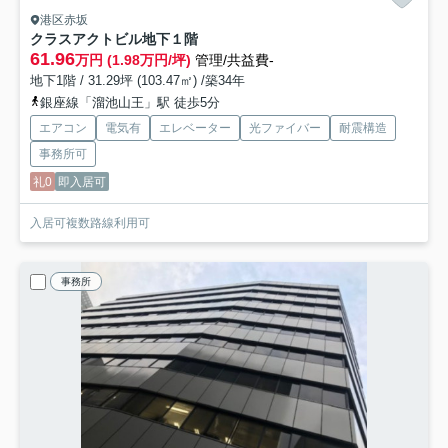
港区赤坂
クラスアクトビル
地下１階
61.96
万円 (1.98万円/坪)
管理/共益費-
地下1階 / 31.29坪 (103.47㎡) /築34年
銀座線「溜池山王」駅 徒歩5分
エアコン
電気有
エレベーター
光ファイバー
耐震構造
事務所可
礼0
即入居可
入居可複数路線利用可
事務所