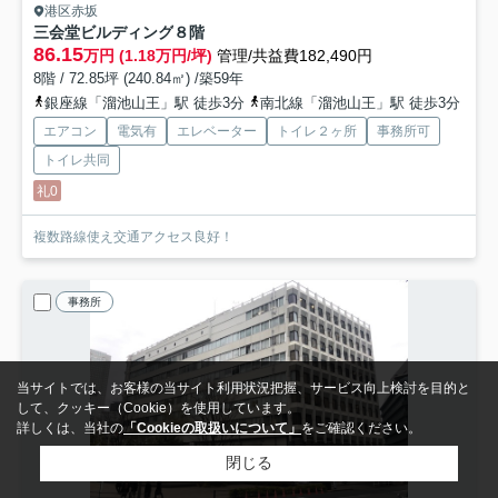
港区赤坂
三会堂ビルディング
８階
86.15
万円 (1.18万円/坪)
管理/共益費182,490円
8階 / 72.85坪 (240.84㎡) /築59年
銀座線「溜池山王」駅 徒歩3分
南北線「溜池山王」駅 徒歩3分
エアコン
電気有
エレベーター
トイレ２ヶ所
事務所可
トイレ共同
礼0
複数路線使え交通アクセス良好！
事務所
当サイトでは、お客様の当サイト利用状況把握、サービス向上検討を目的と
して、クッキー（Cookie）を使用しています。
詳しくは、当社の
「Cookieの取扱いについて」
をご確認ください。
閉じる