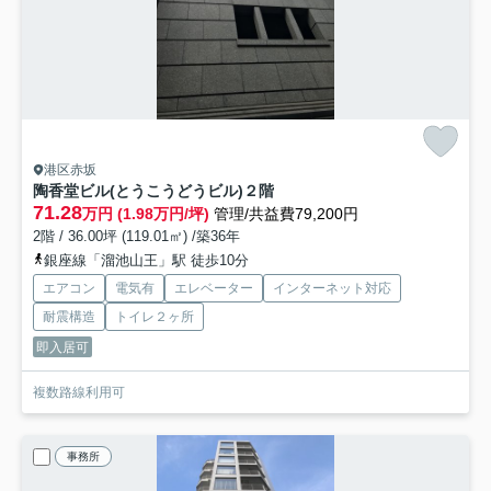
港区赤坂
陶香堂ビル(とうこうどうビル)
２階
71.28
万円 (1.98万円/坪)
管理/共益費79,200円
2階 / 36.00坪 (119.01㎡) /築36年
銀座線「溜池山王」駅 徒歩10分
エアコン
電気有
エレベーター
インターネット対応
耐震構造
トイレ２ヶ所
即入居可
複数路線利用可
事務所