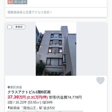
礼0
即入居可
複数路線使え交通アクセス良好！
事務所
港区赤坂
クラスアクトビル
1階B区画
37.39
万円 (2.31万円/坪)
管理/共益費74,778円
1階 / 16.22坪 (53.65㎡) /築34年
銀座線「溜池山王」駅 徒歩5分