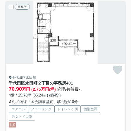
事務所
千代田区永田町
千代田区永田町２丁目の事務所
401
70.90
万円 (2.75万円/坪)
管理/共益費-
4階 / 25.78坪 (85.24㎡) /築45年
丸ノ内線「国会議事堂前」駅 徒歩10分
エアコン
フローリング
トイレ２ヶ所
個別空調
男女トイレ別
礼0