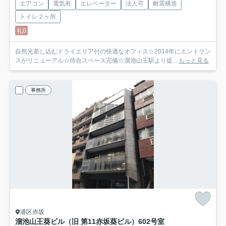
エアコン
電気有
エレベーター
法人可
耐震構造
トイレ２ヶ所
礼0
自然光差し込むドライエリア付の快適なオフィス☆2014年にエントラン
スがリニューアル☆待合スペース完備☆溜池山王駅より徒...
もっと見る
事務所
港区赤坂
溜池山王葵ビル（旧 第11赤坂葵ビル）
602号室