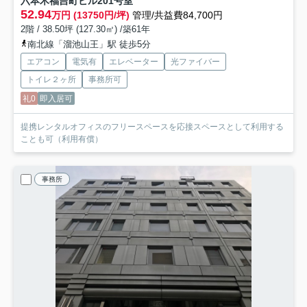
六本木福吉町ビル
201号室
52.94
万円 (13750円/坪)
管理/共益費84,700円
2階 / 38.50坪 (127.30㎡) /築61年
南北線「溜池山王」駅 徒歩5分
エアコン
電気有
エレベーター
光ファイバー
トイレ２ヶ所
事務所可
礼0
即入居可
提携レンタルオフィスのフリースペースを応接スペースとして利用する
ことも可（利用有償）
事務所