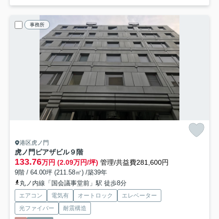
事務所
港区虎ノ門
虎ノ門ピアザビル
９階
133.76
万円 (2.09万円/坪)
管理/共益費281,600円
9階 / 64.00坪 (211.58㎡) /築39年
丸ノ内線「国会議事堂前」駅 徒歩8分
エアコン
電気有
オートロック
エレベーター
光ファイバー
耐震構造