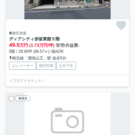
港区赤坂
ディアシティ赤坂東館
５階
49.5
万円 (1.73万円/坪)
管理/共益費-
5階 / 28.60坪 (94.57㎡) /築42年
南北線「溜池山王」駅 徒歩5分
エレベーター
個別空調
公共下水
１フロア１テナント！
事務所