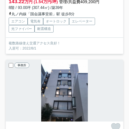
143.22
万円 (1.54万円/坪)
管理/共益費409,200円
8階 / 93.00坪 (307.44㎡) /築39年
丸ノ内線「国会議事堂前」駅 徒歩8分
エアコン
電気有
オートロック
エレベーター
光ファイバー
耐震構造
複数路線使え交通アクセス良好！
入居可：2022/8/1
事務所