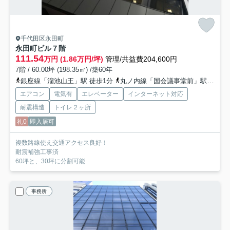
千代田区永田町
永田町ビル
７階
111.54
万円 (1.86万円/坪)
管理/共益費204,600円
7階 / 60.00坪 (198.35㎡) /築60年
銀座線「溜池山王」駅 徒歩1分
丸ノ内線「国会議事堂前」駅 徒歩4分
エアコン
電気有
エレベーター
インターネット対応
耐震構造
トイレ２ヶ所
礼0
即入居可
複数路線使え交通アクセス良好！
耐震補強工事済
60坪と、30坪に分割可能
事務所