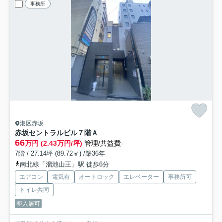
事務所
港区赤坂
赤坂セントラルビル
７階Ａ
66
万円 (2.43万円/坪)
管理/共益費-
7階 / 27.14坪 (89.72㎡) /築36年
南北線「溜池山王」駅 徒歩6分
エアコン
電気有
オートロック
エレベーター
事務所可
トイレ共同
即入居可