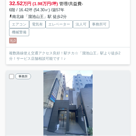
32.52
万円 (1.98万円/坪)
管理/共益費-
6階 / 16.42坪 (54.30㎡) /築57年
南北線「溜池山王」駅 徒歩2分
エアコン
電気有
エレベーター
法人可
事務所可
機械警備
礼0
複数路線使え交通アクセス良好！駅チカ☆「溜池山王」駅より徒歩2
分！サービス店舗相談可能です！♪
事務所