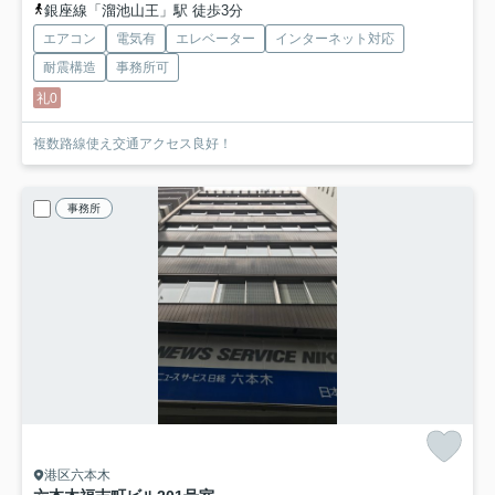
銀座線「溜池山王」駅 徒歩3分
エアコン
電気有
エレベーター
インターネット対応
耐震構造
事務所可
礼0
複数路線使え交通アクセス良好！
事務所
港区六本木