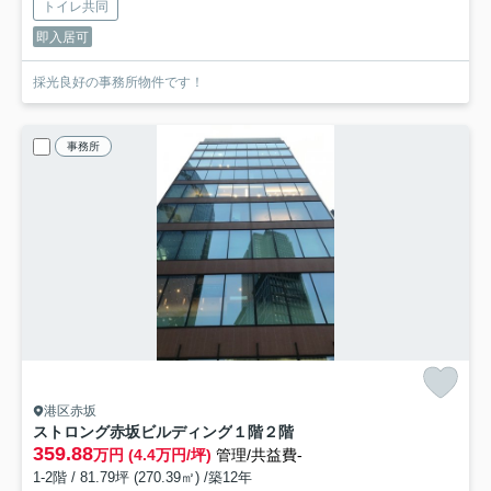
トイレ共同
即入居可
採光良好の事務所物件です！
事務所
港区赤坂
ストロング赤坂ビルディング
１階２階
359.88
万円 (4.4万円/坪)
管理/共益費-
1-2階 / 81.79坪 (270.39㎡) /築12年