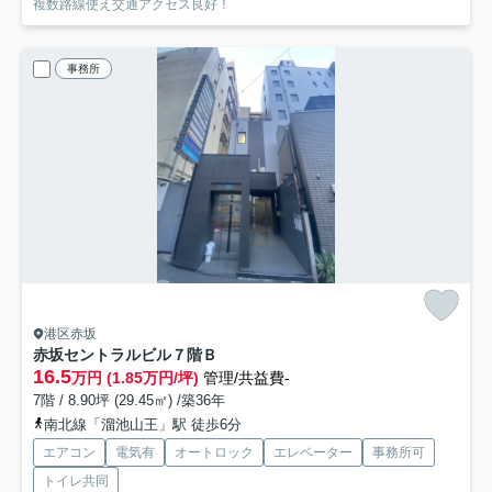
複数路線使え交通アクセス良好！
事務所
港区赤坂
赤坂セントラルビル
７階Ｂ
16.5
万円 (1.85万円/坪)
管理/共益費-
7階 / 8.90坪 (29.45㎡) /築36年
南北線「溜池山王」駅 徒歩6分
エアコン
電気有
オートロック
エレベーター
事務所可
トイレ共同