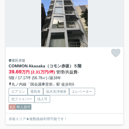
港区赤坂
COMMON Akasaka（コモン赤坂）
５階
39.69
万円 (2.31万円/坪)
管理/共益費-
5階 / 17.17坪 (56.78㎡) /築18年
丸ノ内線「国会議事堂前」駅 徒歩8分
エアコン
電気有
温水洗浄便座
エレベーター
光ファイバー
法人可
礼0
即入居可
赤坂エリア★複数路線利用可能です！