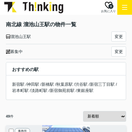
0
お気に入り
南北線 溜池山王駅の物件一覧
溜池山王駅
変更
募集中
変更
おすすめの駅
新宿駅
/
神田駅
/
新橋駅
/
秋葉原駅
/
渋谷駅
/
新宿三丁目駅
/
岩本町駅
/
淡路町駅
/
新宿御苑前駅
/
東銀座駅
49
件
事務所