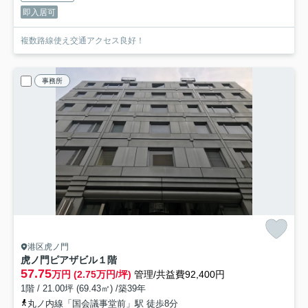
即入居可
複数路線使え交通アクセス良好！
事務所
港区虎ノ門
虎ノ門ピアザビル
１階
57.75
万円 (2.75万円/坪)
管理/共益費92,400円
1階 / 21.00坪 (69.43㎡) /築39年
丸ノ内線「国会議事堂前」駅 徒歩8分