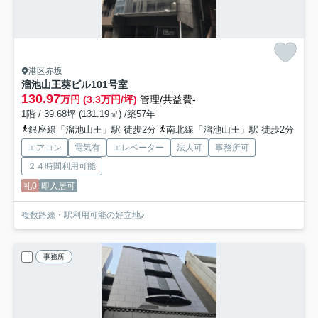
港区赤坂
溜池山王葵ビル
101号室
130.97
万円 (3.3万円/坪)
管理/共益費-
1階 / 39.68坪 (131.19㎡) /築57年
銀座線「溜池山王」駅 徒歩2分
南北線「溜池山王」駅 徒歩2分
エアコン
電気有
エレベーター
法人可
事務所可
２４時間利用可能
礼0
即入居可
複数路線・駅利用可能の好立地♪
事務所