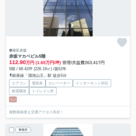
港区赤坂
赤坂マカベビル
5階
112.90
万円 (1.65万円/坪)
管理/共益費263,417円
5階 / 68.42坪 (226.19㎡) /築52年
銀座線「溜池山王」駅 徒歩5分
エアコン
電気有
エレベーター
インターネット対応
耐震構造
トイレ２ヶ所
礼0
複数路線使え交通アクセス良好！
事務所