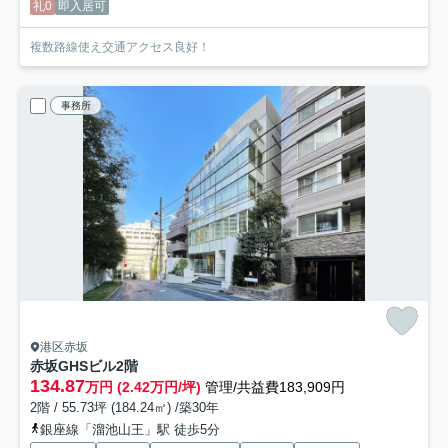
礼0
即入居可
複数路線使え交通アクセス良好！
事務所
港区赤坂
赤坂GHSビル
2階
134.87
万円 (2.42万円/坪)
管理/共益費183,909円
2階 / 55.73坪 (184.24㎡) /築30年
銀座線「溜池山王」駅 徒歩5分