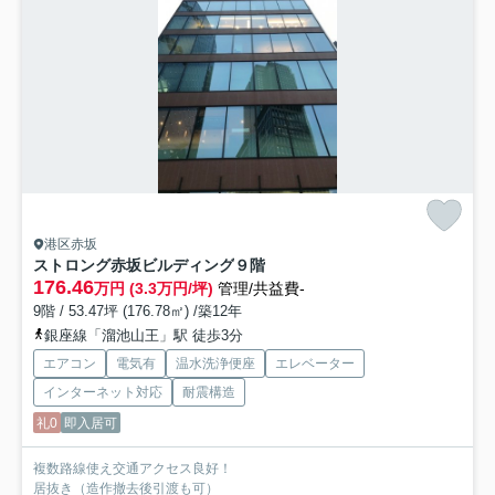
港区赤坂
ストロング赤坂ビルディング
９階
176.46
万円 (3.3万円/坪)
管理/共益費-
9階 / 53.47坪 (176.78㎡) /築12年
銀座線「溜池山王」駅 徒歩3分
エアコン
電気有
温水洗浄便座
エレベーター
インターネット対応
耐震構造
礼0
即入居可
複数路線使え交通アクセス良好！
居抜き（造作撤去後引渡も可）