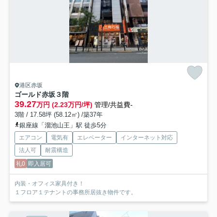
港区赤坂
ゴールド赤坂
３階
39.27
万円 (2.23万円/坪)
管理/共益費-
3階 / 17.58坪 (58.12㎡) /築37年
銀座線「溜池山王」駅 徒歩5分
エアコン
電気有
エレベーター
インターネット対応
法人可
耐震構造
礼0
即入居可
内装・オフィス家具付き！
１フロア１テナントの事務所居抜き物件です。