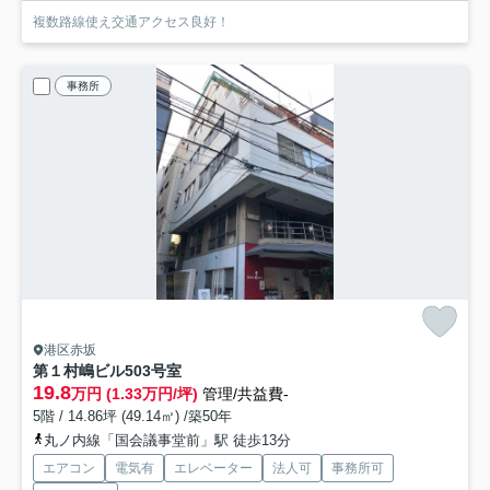
複数路線使え交通アクセス良好！
事務所
港区赤坂
第１村嶋ビル
503号室
19.8
万円 (1.33万円/坪)
管理/共益費-
5階 / 14.86坪 (49.14㎡) /築50年
丸ノ内線「国会議事堂前」駅 徒歩13分
エアコン
電気有
エレベーター
法人可
事務所可