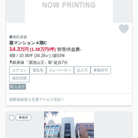
港区赤坂
葵マンション
４階C
14.3
万円 (1.38万円/坪)
管理/共益費-
4階 / 10.36坪 (34.28㎡) /築53年
銀座線「溜池山王」駅 徒歩7分
エアコン
電気有
エレベーター
法人可
事務所可
個別空調
即入居可
複数路線使え交通アクセス良好！
事務所