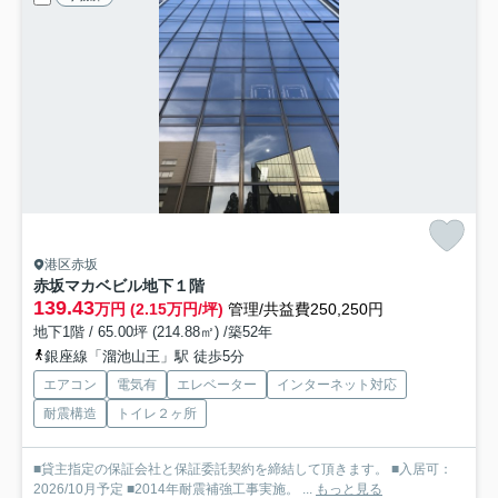
港区赤坂
赤坂マカベビル
地下１階
139.43
万円 (2.15万円/坪)
管理/共益費250,250円
地下1階 / 65.00坪 (214.88㎡) /築52年
銀座線「溜池山王」駅 徒歩5分
エアコン
電気有
エレベーター
インターネット対応
耐震構造
トイレ２ヶ所
■貸主指定の保証会社と保証委託契約を締結して頂きます。 ■入居可：
2026/10月予定 ■2014年耐震補強工事実施。 ...
もっと見る