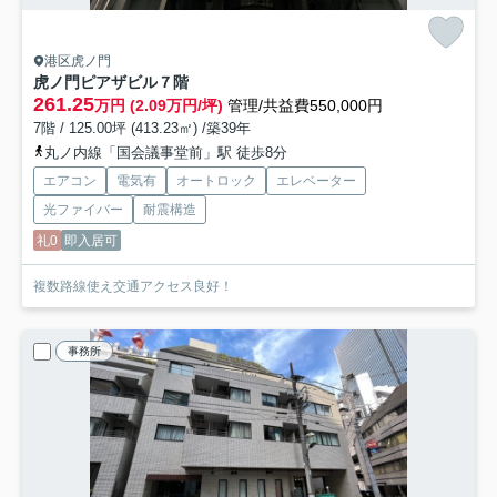
港区虎ノ門
虎ノ門ピアザビル
７階
261.25
万円 (2.09万円/坪)
管理/共益費550,000円
7階 / 125.00坪 (413.23㎡) /築39年
丸ノ内線「国会議事堂前」駅 徒歩8分
エアコン
電気有
オートロック
エレベーター
光ファイバー
耐震構造
礼0
即入居可
複数路線使え交通アクセス良好！
事務所