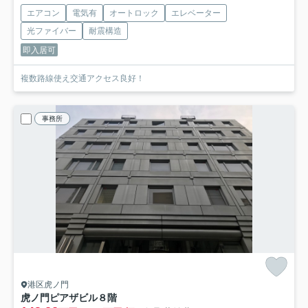
エアコン
電気有
オートロック
エレベーター
光ファイバー
耐震構造
即入居可
複数路線使え交通アクセス良好！
事務所
港区虎ノ門
虎ノ門ピアザビル
８階