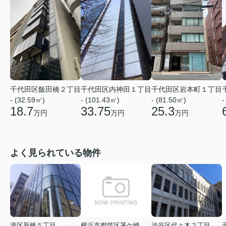
千代田区飯田橋２丁目
千代田区内神田１丁目
千代田区岩本町１丁目
- (32.59㎡)
- (101.43㎡)
- (81.50㎡)
-
18.7
33.75
25.3
万円
万円
万円
よく見られている物件
港区新橋５丁目
横浜市都筑区茅ケ崎中央
渋谷区代々木２丁目