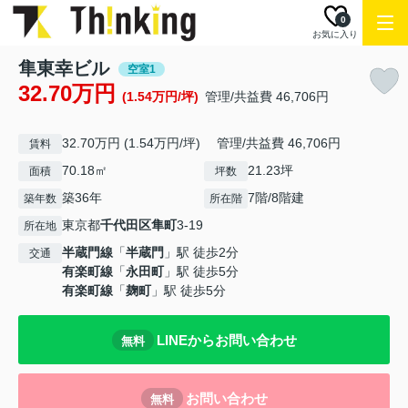
0
お気に入り
隼東幸ビル
空室1
32.70万円
(1.54万円/坪)
管理/共益費 46,706円
32.70万円 (1.54万円/坪) 管理/共益費 46,706円
賃料
70.18㎡
21.23坪
面積
坪数
築36年
7階/8階建
築年数
所在階
東京都
千代田区
隼町
3-19
所在地
半蔵門線
「
半蔵門
」駅 徒歩2分
交通
有楽町線
「
永田町
」駅 徒歩5分
有楽町線
「
麹町
」駅 徒歩5分
LINEからお問い合わせ
無料
お問い合わせ
無料