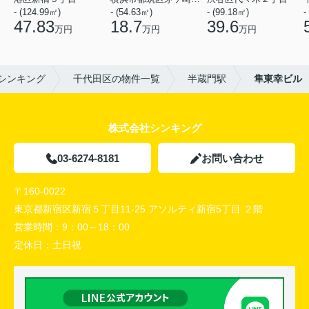
- (124.99㎡)
- (54.63㎡)
- (99.18㎡)
-
47.83
18.7
39.6
万円
万円
万円
シンキング
千代田区の物件一覧
半蔵門駅
隼東幸ビル
株式会社シンキング
03-6274-8181
お問い合わせ
〒160-0022
東京都新宿区新宿５丁目11-25 アソルティ新宿5丁目 ２階
営業時間：
9：00～18：00
定休日：
土日祝