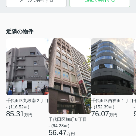
メールで共有する
LINEで共有する
近隣の物件
千代田区九段南２丁目
千代田区西神田１丁目
- (116.52㎡)
- (152.39㎡)
-
85.31
76.07
万円
万円
千代田区麹町６丁目
- (94.28㎡)
56.47
万円