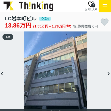
0
お気に入り
LC岩本町ビル
空室4
13.86万円
(1.55万円～1.76万円/坪)
管理/共益費 0円
1
/
9