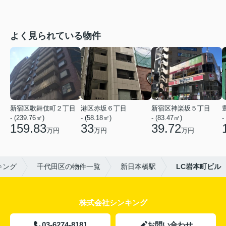
よく見られている物件
新宿区歌舞伎町２丁目
港区赤坂６丁目
新宿区神楽坂５丁目
- (239.76㎡)
- (58.18㎡)
- (83.47㎡)
-
159.83
33
39.72
万円
万円
万円
キング
千代田区の物件一覧
新日本橋駅
LC岩本町ビル
株式会社シンキング
03-6274-8181
お問い合わせ