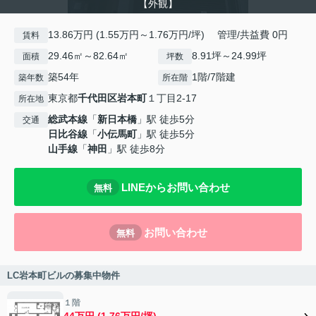
【外観】
13.86万円 (1.55万円～1.76万円/坪) 管理/共益費 0円
賃料
29.46㎡～82.64㎡
8.91坪～24.99坪
面積
坪数
築54年
1階/7階建
築年数
所在階
東京都
千代田区
岩本町
１丁目2-17
所在地
総武本線
「
新日本橋
」駅 徒歩5分
交通
日比谷線
「
小伝馬町
」駅 徒歩5分
山手線
「
神田
」駅 徒歩8分
LINEからお問い合わせ
無料
お問い合わせ
無料
LC岩本町ビルの募集中物件
１階
44万円 (1.76万円/坪)