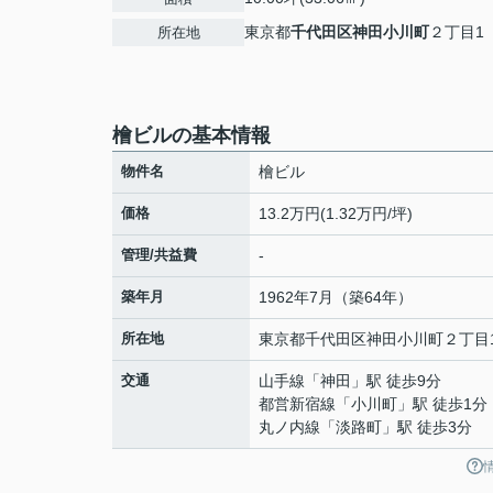
東京都
千代田区
神田小川町
２丁目1
所在地
檜ビルの基本情報
物件名
檜ビル
価格
13.2万円(1.32万円/坪)
管理/共益費
-
築年月
1962年7月（築64年）
所在地
東京都
千代田区
神田小川町
２丁目
交通
山手線
「
神田
」駅 徒歩9分
都営新宿線
「
小川町
」駅 徒歩1分
丸ノ内線
「
淡路町
」駅 徒歩3分