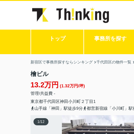
トップ
事務所を探す
新宿区で事務所探すならシンキング
千代田区の物件一覧
檜ビル
13.2万円
(1.32万円/坪)
管理/共益費 -
東京都
千代田区
神田小川町
２丁目1
山手線「神田」駅徒歩9分
都営新宿線「小川町」駅
1
/
12