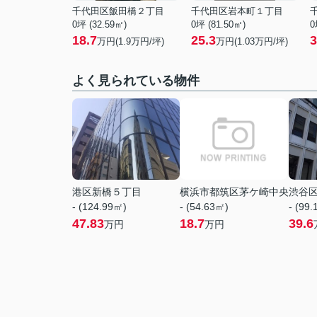
千代田区飯田橋２丁目
千代田区岩本町１丁目
0坪 (32.59㎡)
0坪 (81.50㎡)
0
18.7
25.3
3
万円(
1.9
万円/坪)
万円(
1.03
万円/坪)
よく見られている物件
港区新橋５丁目
横浜市都筑区茅ケ崎中央
渋谷
- (124.99㎡)
- (54.63㎡)
- (99
47.83
18.7
39.6
万円
万円