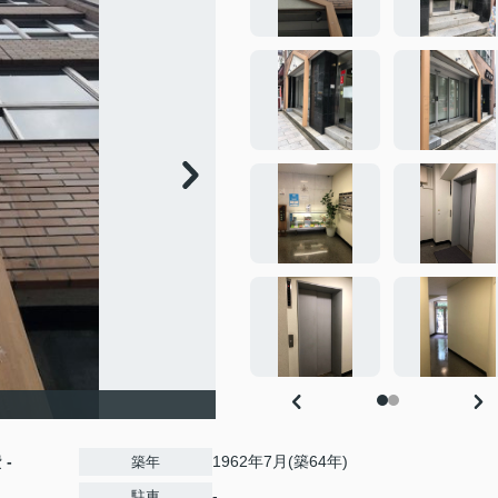
費
-
1962年7月(築64年)
築年
-
駐車