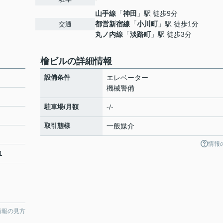
山手線
「
神田
」駅 徒歩9分
都営新宿線
「
小川町
」駅 徒歩1分
交通
丸ノ内線
「
淡路町
」駅 徒歩3分
檜ビルの詳細情報
設備条件
エレベーター
機械警備
駐車場/月額
-/-
取引態様
一般媒介
情報
1
情報の見方