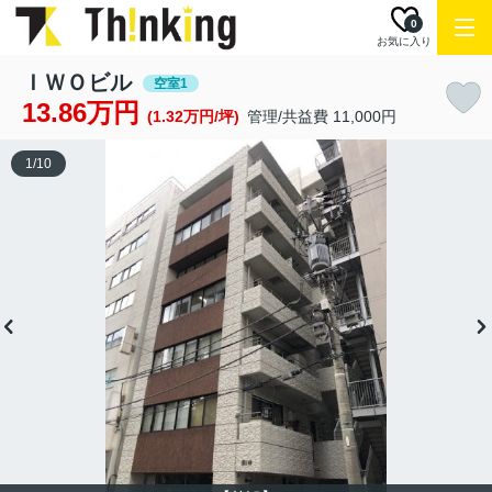
0
お気に入り
ＩＷＯビル
空室1
13.86万円
(1.32万円/坪)
管理/共益費 11,000円
1
/
10