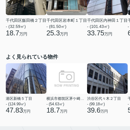
千代田区飯田橋２丁目
千代田区岩本町１丁目
千代田区内神田１丁目
- (32.59㎡)
- (81.50㎡)
- (101.43㎡)
-
18.7
25.3
33.75
万円
万円
万円
よく見られている物件
港区新橋５丁目
横浜市都筑区茅ケ崎中央
渋谷区代々木２丁目
- (124.99㎡)
- (54.63㎡)
- (99.18㎡)
-
47.83
18.7
39.6
万円
万円
万円