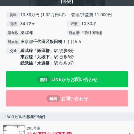
【外観】
13.86万円 (1.32万円/坪) 管理/共益費 11,000円
賃料
34.72㎡
10.50坪
面積
坪数
築40年
2階/10階建
築年数
所在階
東京都
千代田区
飯田橋
１丁目5-5
所在地
総武線
「
飯田橋
」駅 徒歩8分
交通
東西線
「
九段下
」駅 徒歩8分
総武線
「
水道橋
」駅 徒歩8分
LINEからお問い合わせ
無料
お問い合わせ
無料
ＩＷＯビルの募集中物件
201号室
13.86万円 (1.32万円/坪)