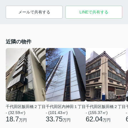
メールで共有する
LINEで共有する
近隣の物件
千代田区飯田橋２丁目
千代田区内神田１丁目
千代田区飯田橋２丁目
- (32.59㎡)
- (101.43㎡)
- (155.37㎡)
-
18.7
33.75
62.04
万円
万円
万円