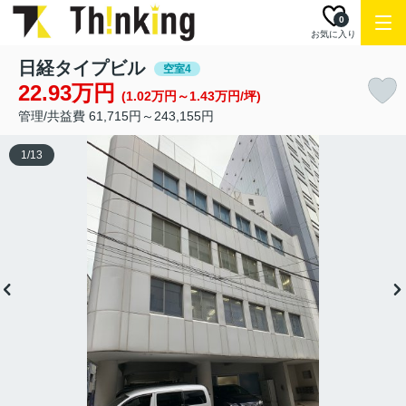
0
お気に入り
日経タイプビル
空室4
22.93万円
(1.02万円～1.43万円/坪)
管理/共益費 61,715円～243,155円
1
/
13