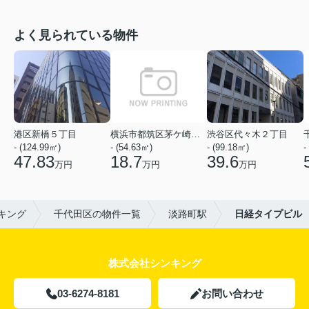
よく見られている物件
港区新橋５丁目
横浜市都筑区茅ケ崎中央
渋谷区代々木２丁目
- (124.99㎡)
- (54.63㎡)
- (99.18㎡)
-
47.83
18.7
39.6
万円
万円
万円
キング
千代田区の物件一覧
淡路町駅
日経タイプビル
株式会社シンキング
03-6274-8181
お問い合わせ