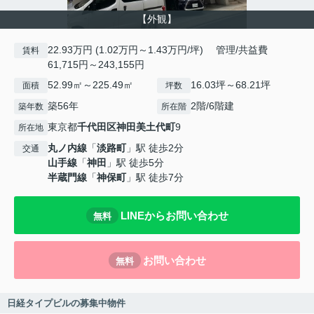
【外観】
22.93万円 (1.02万円～1.43万円/坪) 管理/共益費
賃料
61,715円～243,155円
52.99㎡～225.49㎡
16.03坪～68.21坪
面積
坪数
築56年
2階/6階建
築年数
所在階
東京都
千代田区
神田美土代町
9
所在地
丸ノ内線
「
淡路町
」駅 徒歩2分
交通
山手線
「
神田
」駅 徒歩5分
半蔵門線
「
神保町
」駅 徒歩7分
LINEからお問い合わせ
無料
お問い合わせ
無料
日経タイプビルの募集中物件