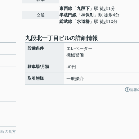
東西線
「
九段下
」駅 徒歩1分
半蔵門線
「
神保町
」駅 徒歩4分
交通
総武線
「
水道橋
」駅 徒歩10分
九段北一丁目ビルの詳細情報
設備条件
エレベーター
機械警備
駐車場/月額
-/0円
取引態様
一般媒介
情報
情報の見方