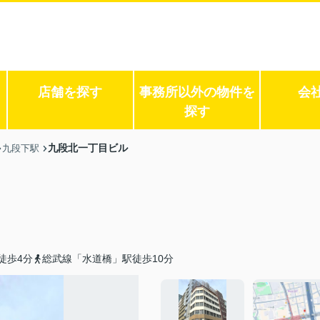
店舗を探す
事務所以外の物件を
会
探す
九段北一丁目ビル
九段下駅
徒歩4分
総武線「水道橋」駅徒歩10分