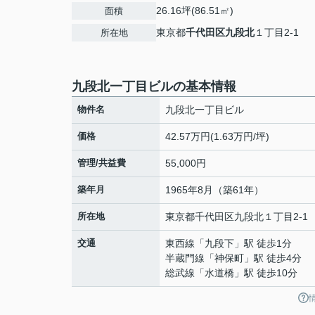
26.16坪(86.51㎡)
面積
東京都
千代田区
九段北
１丁目2-1
所在地
九段北一丁目ビルの基本情報
物件名
九段北一丁目ビル
価格
42.57万円(1.63万円/坪)
管理/共益費
55,000円
築年月
1965年8月（築61年）
所在地
東京都
千代田区
九段北
１丁目2-1
交通
東西線
「
九段下
」駅 徒歩1分
半蔵門線
「
神保町
」駅 徒歩4分
総武線
「
水道橋
」駅 徒歩10分