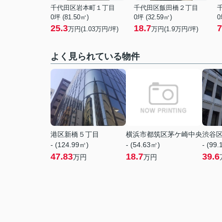
千代田区岩本町１丁目
千代田区飯田橋２丁目
0坪 (81.50㎡)
0坪 (32.59㎡)
0
25.3
18.7
7
万円(
1.03
万円/坪)
万円(
1.9
万円/坪)
よく見られている物件
港区新橋５丁目
横浜市都筑区茅ケ崎中央
渋谷
- (124.99㎡)
- (54.63㎡)
- (99
47.83
18.7
39.6
万円
万円