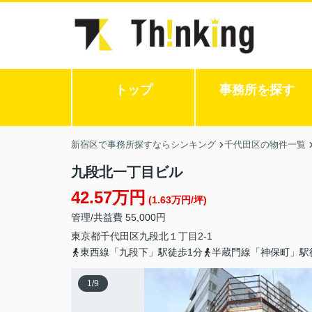
トップ
事務所を探す
新宿区で事務所探すならシンキング
千代田区の物件一覧
九段北一丁目ビル
42.57万円
(1.63万円/坪)
管理/共益費 55,000円
東京都
千代田区
九段北
１丁目2-1
東西線「九段下」駅徒歩1分
半蔵門線「神保町」駅
1
/
9