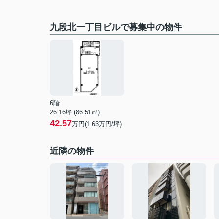
九段北一丁目ビルで募集中の物件
6階
26.16坪 (86.51㎡)
42.57
万円(1.63万円/坪)
近隣の物件