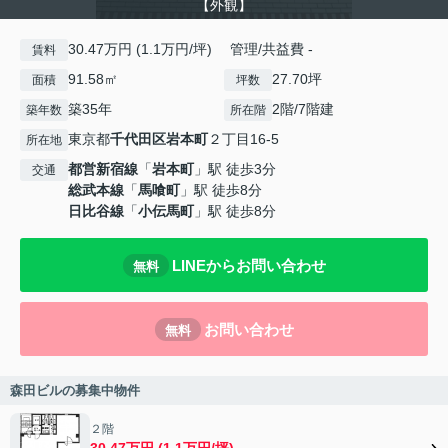
【外観】
30.47万円 (1.1万円/坪) 管理/共益費 -
賃料
91.58㎡
27.70坪
面積
坪数
築35年
2階/7階建
築年数
所在階
東京都
千代田区
岩本町
２丁目16-5
所在地
都営新宿線
「
岩本町
」駅 徒歩3分
交通
総武本線
「
馬喰町
」駅 徒歩8分
日比谷線
「
小伝馬町
」駅 徒歩8分
LINEからお問い合わせ
無料
お問い合わせ
無料
森田ビルの募集中物件
２階
30.47万円 (1.1万円/坪)