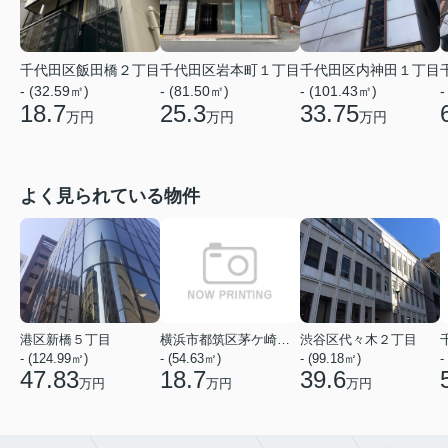
千代田区飯田橋２丁目
千代田区岩本町１丁目
千代田区内神田１丁目
- (32.59㎡)
- (81.50㎡)
- (101.43㎡)
-
18.7
25.3
33.75
万円
万円
万円
よく見られている物件
港区新橋５丁目
横浜市都筑区茅ケ崎中央
渋谷区代々木２丁目
- (124.99㎡)
- (54.63㎡)
- (99.18㎡)
-
47.83
18.7
39.6
万円
万円
万円