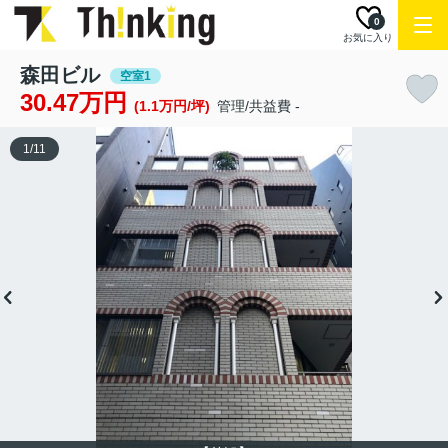
0
お気に入り
森田ビル
空室1
30.47万円
(1.1万円/坪)
管理/共益費 -
1
/
11