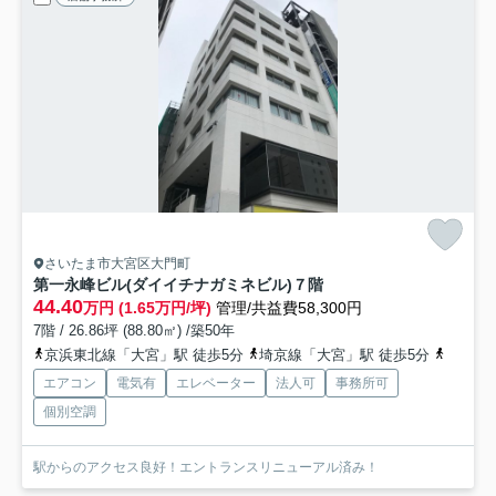
さいたま市大宮区大門町
第一永峰ビル(ダイイチナガミネビル)
７階
44.40
万円 (1.65万円/坪)
管理/共益費58,300円
7階 / 26.86坪 (88.80㎡) /築50年
京浜東北線「大宮」駅 徒歩5分
埼京線「大宮」駅 徒歩5分
湘南新
エアコン
電気有
エレベーター
法人可
事務所可
個別空調
駅からのアクセス良好！エントランスリニューアル済み！