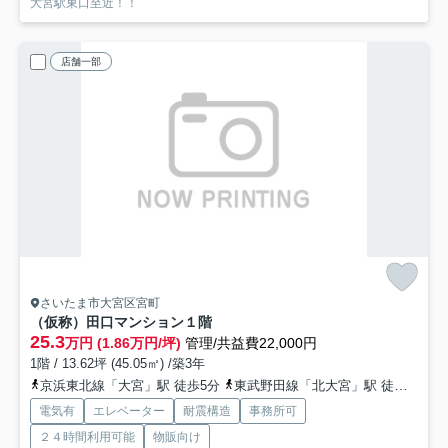
大宮駅東口至近！！
店舗一部
さいたま市大宮区宮町
（仮称）田口マンション
１階
25.3
万円 (1.86万円/坪)
管理/共益費22,000円
1階 / 13.62坪 (45.05㎡) /築3年
京浜東北線「大宮」駅 徒歩5分
東武野田線「北大宮」駅 徒歩10分
電気有
エレベーター
耐震構造
事務所可
２４時間利用可能
物販向け