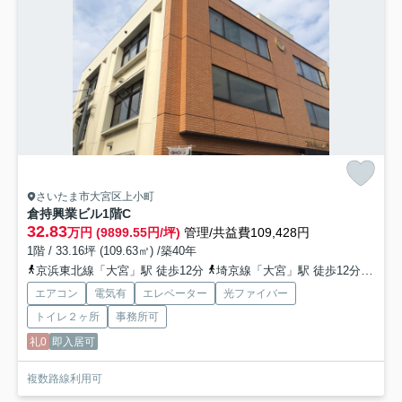
さいたま市大宮区上小町
倉持興業ビル
1階C
32.83
万円 (9899.55円/坪)
管理/共益費109,428円
1階 / 33.16坪 (109.63㎡) /築40年
京浜東北線「大宮」駅 徒歩12分
埼京線「大宮」駅 徒歩12分
川越
エアコン
電気有
エレベーター
光ファイバー
トイレ２ヶ所
事務所可
礼0
即入居可
複数路線利用可