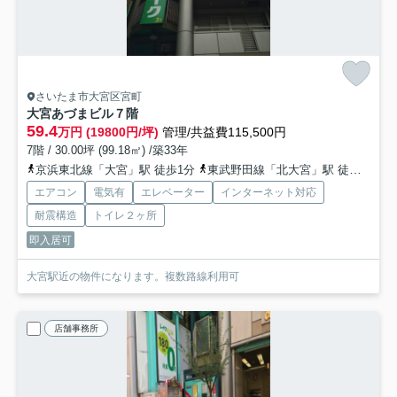
さいたま市大宮区宮町
大宮あづまビル
７階
59.4
万円 (19800円/坪)
管理/共益費115,500円
7階 / 30.00坪 (99.18㎡) /築33年
京浜東北線「大宮」駅 徒歩1分
東武野田線「北大宮」駅 徒歩14分
エアコン
電気有
エレベーター
インターネット対応
耐震構造
トイレ２ヶ所
即入居可
大宮駅近の物件になります。複数路線利用可
店舗事務所