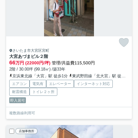
さいたま市大宮区宮町
大宮あづまビル
２階
66
万円 (22000円/坪)
管理/共益費115,500円
2階 / 30.00坪 (99.18㎡) /築33年
京浜東北線「大宮」駅 徒歩1分
東武野田線「北大宮」駅 徒歩14分
エアコン
電気有
エレベーター
インターネット対応
耐震構造
トイレ２ヶ所
即入居可
複数路線利用可
店舗事務所