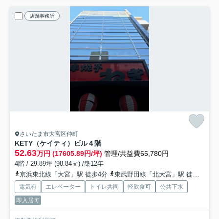
店舗事務所
さいたま市大宮区仲町
KETY（ケイティ）ビル
４階
52.63
万円 (17605.89円/坪)
管理/共益費65,780円
4階 / 29.89坪 (98.84㎡) /築12年
京浜東北線「大宮」駅 徒歩4分
東武野田線「北大宮」駅 徒歩15分
電気有
エレベーター
トイレ共同
軽飲食可
公共下水
即入居可