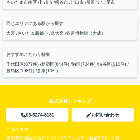
さいたま市南区
川越市
熊谷市
川口市
所沢市
上尾市
同じエリアにある駅から探す
大宮
さいたま新都心
北大宮
鉄道博物館（大成）
おすすめこだわり特集
千代田区(877件)
新宿区(844件)
港区(794件)
渋谷区(610件)
豊島区(198件)
倉庫(10件)
株式会社シンキング
03-6274-8181
お問い合わせ
〒160-0022
東京都新宿区新宿５丁目11-25 アソルティ新宿5丁目 ２階