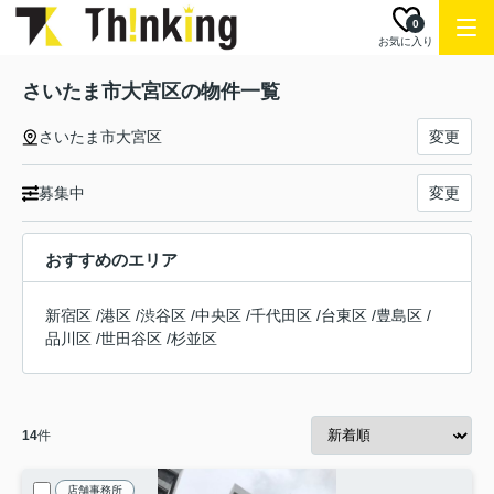
0
お気に入り
さいたま市大宮区の物件一覧
さいたま市大宮区
変更
募集中
変更
おすすめのエリア
新宿区
/
港区
/
渋谷区
/
中央区
/
千代田区
/
台東区
/
豊島区
/
品川区
/
世田谷区
/
杉並区
14
件
店舗事務所