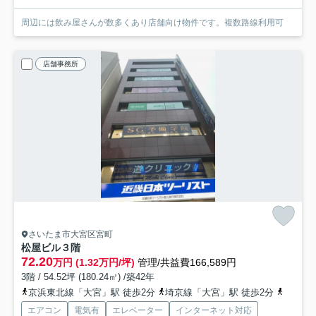
周辺には飲み屋さんが数多くあり店舗向け物件です。複数路線利用可
店舗事務所
さいたま市大宮区宮町
松屋ビル
３階
72.20
万円 (1.32万円/坪)
管理/共益費166,589円
3階 / 54.52坪 (180.24㎡) /築42年
京浜東北線「大宮」駅 徒歩2分
埼京線「大宮」駅 徒歩2分
東武野
エアコン
電気有
エレベーター
インターネット対応