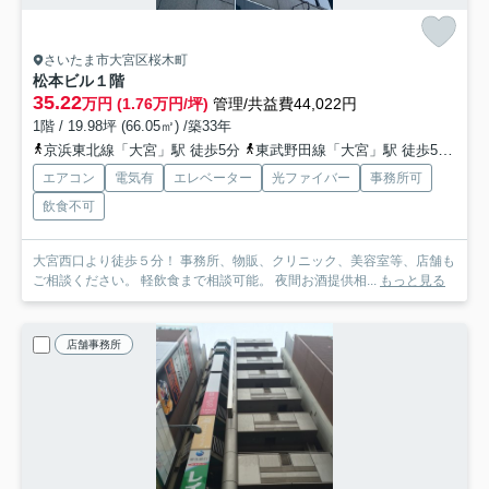
さいたま市大宮区桜木町
松本ビル
１階
35.22
万円 (1.76万円/坪)
管理/共益費44,022円
1階 / 19.98坪 (66.05㎡) /築33年
京浜東北線「大宮」駅 徒歩5分
東武野田線「大宮」駅 徒歩5分
埼
エアコン
電気有
エレベーター
光ファイバー
事務所可
飲食不可
大宮西口より徒歩５分！ 事務所、物販、クリニック、美容室等、店舗も
ご相談ください。 軽飲食まで相談可能。 夜間お酒提供相...
もっと見る
店舗事務所