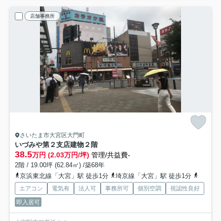
店舗事務所
さいたま市大宮区大門町
いづみや第２支店建物
２階
38.5
万円 (2.03万円/坪)
管理/共益費-
2階 / 19.00坪 (62.84㎡) /築68年
京浜東北線「大宮」駅 徒歩1分
埼京線「大宮」駅 徒歩1分
東武野
エアコン
電気有
法人可
事務所可
個別空調
視認性良好
即入居可