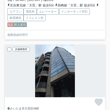
京浜東北線「大宮」駅 徒歩5分
高崎線「大宮」駅 徒歩5分
川越線
エアコン
電気有
エレベーター
インターネット対応
耐震構造
トイレ２ヶ所
礼0
即入居可
複数路線利用可
店舗事務所
さいたま市大宮区仲町