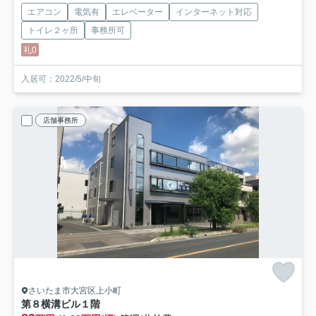
エアコン
電気有
エレベーター
インターネット対応
トイレ２ヶ所
事務所可
礼0
入居可：2022/5/中旬
店舗事務所
さいたま市大宮区上小町
第８横溝ビル
１階