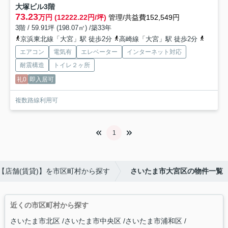
大塚ビル
3階
73.23
万円 (12222.22円/坪)
管理/共益費152,549円
3階 / 59.91坪 (198.07㎡) /築33年
京浜東北線「大宮」駅 徒歩2分
高崎線「大宮」駅 徒歩2分
埼京線
エアコン
電気有
エレベーター
インターネット対応
耐震構造
トイレ２ヶ所
礼0
即入居可
複数路線利用可
1
【店舗(賃貸)】を市区町村から探す
さいたま市大宮区の物件一覧
近くの市区町村から探す
さいたま市北区
さいたま市中央区
さいたま市浦和区