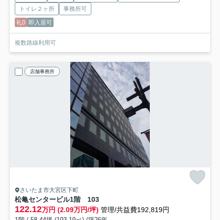
トイレ２ヶ所
事務所可
礼0
即入居可
複数路線利用可
店舗事務所
さいたま市大宮区下町
松亀センタービル
1階 103
122.12
万円 (2.09万円/坪)
管理/共益費192,819円
1階 / 58.44坪 (193.19㎡) /築26年