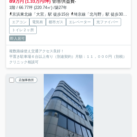
89
万円 (1.33万円/坪)
管理/共益費-
1階 / 66.77坪 (220.74㎡) /築27年
京浜東北線「大宮」駅 徒歩15分
埼京線「北与野」駅 徒歩30分
京
エアコン
電気有
都市ガス
エレベーター
光ファイバー
トイレ２ヶ所
即入居可
複数路線使え交通アクセス良好！
平置き駐車場６台以上有り（別途契約）月額：１１，０００円（別税）
クリニック相談可
店舗事務所