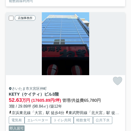
複数路線利用可
店舗事務所
さいたま市大宮区仲町
KETY（ケイティ）ビル
3階
52.63
万円 (17605.89円/坪)
管理/共益費65,780円
3階 / 29.89坪 (98.84㎡) /築12年
京浜東北線「大宮」駅 徒歩4分
東武野田線「北大宮」駅 徒歩15分
電気有
エレベーター
トイレ共同
軽飲食可
公共下水
即入居可