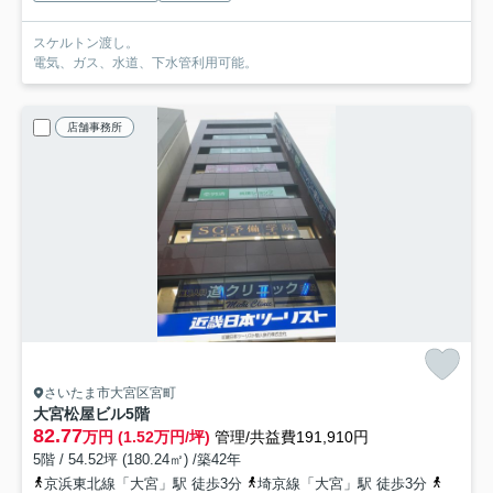
スケルトン渡し。
電気、ガス、水道、下水管利用可能。
店舗事務所
さいたま市大宮区宮町
大宮松屋ビル
5階
82.77
万円 (1.52万円/坪)
管理/共益費191,910円
5階 / 54.52坪 (180.24㎡) /築42年
京浜東北線「大宮」駅 徒歩3分
埼京線「大宮」駅 徒歩3分
東武野