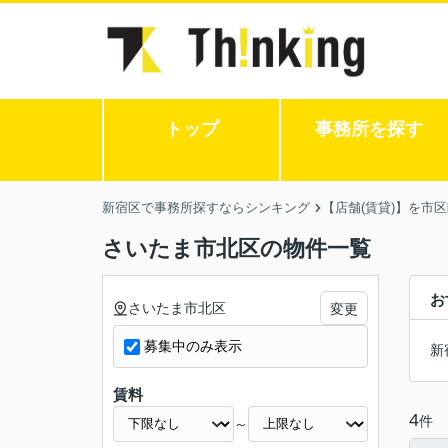
トップ
事務所を探す
新宿区で事務所探すならシンキング
【店舗(賃貸)】を市
さいたま市北区の物件一覧
お
さいたま市北区
変更
募集中のみ表示
新
賃料
4
件
～