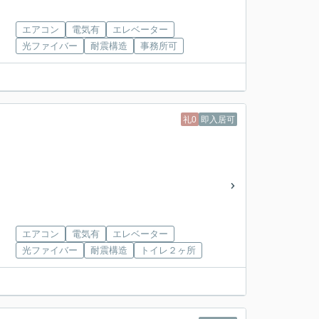
」
エアコン
電気有
エレベーター
」
光ファイバー
耐震構造
事務所可
礼0
即入居可
」
エアコン
電気有
エレベーター
」
光ファイバー
耐震構造
トイレ２ヶ所