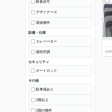
飲食店可
デザイナーズ
居抜物件
設備・仕様
エレベーター
個別空調
自衛
セキュリティ
オートロック
その他
駐車場あり
2階以上
1階の物件