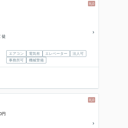
礼0
 徒
」
エアコン
電気有
エレベーター
法人可
」
事務所可
機械警備
礼0
0円