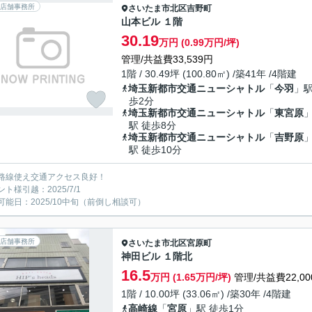
店舗事務所
さいたま市北区
吉野町
山本ビル １階
30.19
万円 (0.99万円/坪)
管理/共益費33,539円
1階 / 30.49坪 (100.80㎡) /築41年 /4階建
埼玉新都市交通ニューシャトル
「
今羽
」駅
歩2分
埼玉新都市交通ニューシャトル
「
東宮原
駅 徒歩8分
埼玉新都市交通ニューシャトル
「
吉野原
駅 徒歩10分
路線使え交通アクセス良好！
ト様引越：2025/7/1
可能日：2025/10中旬（前倒し相談可）
店舗事務所
さいたま市北区
宮原町
神田ビル １階北
16.5
万円 (1.65万円/坪)
管理/共益費22,00
1階 / 10.00坪 (33.06㎡) /築30年 /4階建
高崎線
「
宮原
」駅 徒歩1分