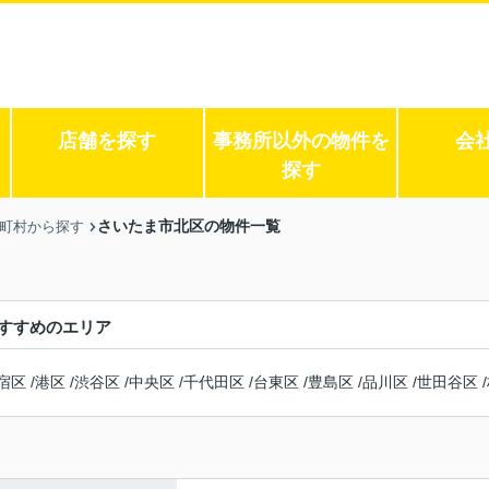
店舗を探す
事務所以外の物件を
会
探す
さいたま市北区の物件一覧
区町村から探す
すすめのエリア
宿区
/
港区
/
渋谷区
/
中央区
/
千代田区
/
台東区
/
豊島区
/
品川区
/
世田谷区
/