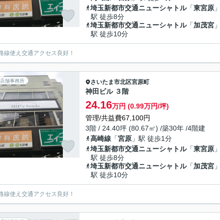
埼玉新都市交通ニューシャトル
「
東宮原
駅 徒歩8分
埼玉新都市交通ニューシャトル
「
加茂宮
駅 徒歩10分
路線使え交通アクセス良好！
店舗事務所
さいたま市北区
宮原町
神田ビル ３階
24.16
万円 (0.99万円/坪)
管理/共益費67,100円
3階 / 24.40坪 (80.67㎡) /築30年 /4階建
高崎線
「
宮原
」駅 徒歩1分
埼玉新都市交通ニューシャトル
「
東宮原
駅 徒歩8分
埼玉新都市交通ニューシャトル
「
加茂宮
駅 徒歩10分
路線使え交通アクセス良好！