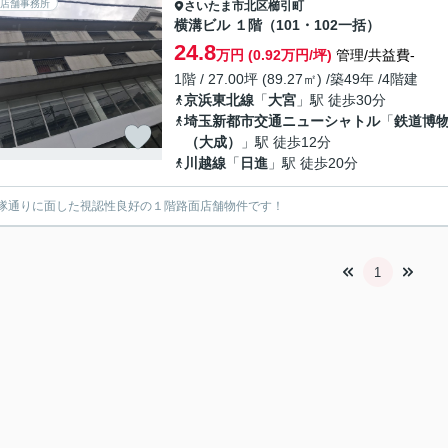
店舗事務所
さいたま市北区
櫛引町
横溝ビル １階（101・102一括）
24.8
万円 (0.92万円/坪)
管理/共益費-
1階 / 27.00坪 (89.27㎡) /築49年 /4階建
京浜東北線
「
大宮
」駅 徒歩30分
埼玉新都市交通ニューシャトル
「
鉄道博
（大成）
」駅 徒歩12分
川越線
「
日進
」駅 徒歩20分
隊通りに面した視認性良好の１階路面店舗物件です！
1