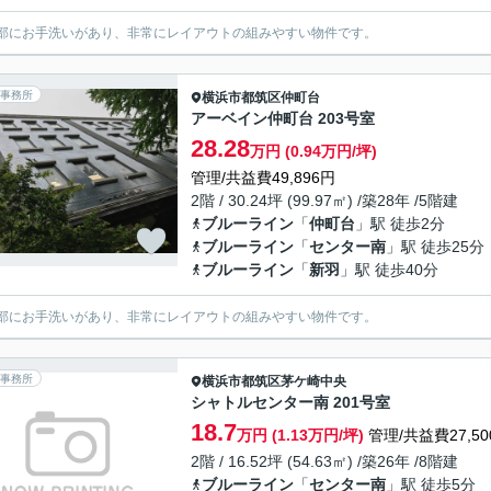
部にお手洗いがあり、非常にレイアウトの組みやすい物件です。
事務所
横浜市都筑区
仲町台
アーベイン仲町台 203号室
28.28
万円 (0.94万円/坪)
管理/共益費49,896円
2階 / 30.24坪 (99.97㎡) /築28年 /5階建
ブルーライン
「
仲町台
」駅 徒歩2分
ブルーライン
「
センター南
」駅 徒歩25分
ブルーライン
「
新羽
」駅 徒歩40分
部にお手洗いがあり、非常にレイアウトの組みやすい物件です。
事務所
横浜市都筑区
茅ケ崎中央
シャトルセンター南 201号室
18.7
万円 (1.13万円/坪)
管理/共益費27,50
2階 / 16.52坪 (54.63㎡) /築26年 /8階建
ブルーライン
「
センター南
」駅 徒歩5分