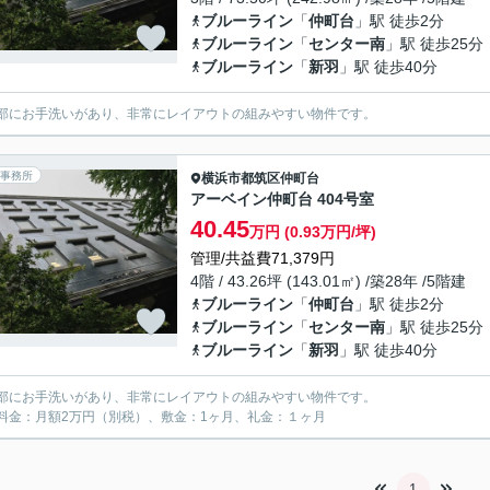
ブルーライン
「
仲町台
」駅 徒歩2分
ブルーライン
「
センター南
」駅 徒歩25分
ブルーライン
「
新羽
」駅 徒歩40分
部にお手洗いがあり、非常にレイアウトの組みやすい物件です。
事務所
横浜市都筑区
仲町台
アーベイン仲町台 404号室
40.45
万円 (0.93万円/坪)
管理/共益費71,379円
4階 / 43.26坪 (143.01㎡) /築28年 /5階建
ブルーライン
「
仲町台
」駅 徒歩2分
ブルーライン
「
センター南
」駅 徒歩25分
ブルーライン
「
新羽
」駅 徒歩40分
部にお手洗いがあり、非常にレイアウトの組みやすい物件です。
料金：月額2万円（別税）、敷金：1ヶ月、礼金：１ヶ月
1