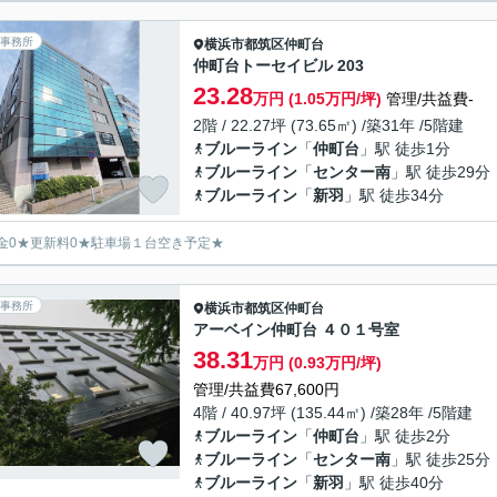
事務所
横浜市都筑区
仲町台
仲町台トーセイビル 203
23.28
万円 (1.05万円/坪)
管理/共益費-
2階 / 22.27坪 (73.65㎡) /築31年 /5階建
ブルーライン
「
仲町台
」駅 徒歩1分
ブルーライン
「
センター南
」駅 徒歩29分
ブルーライン
「
新羽
」駅 徒歩34分
金0★更新料0★駐車場１台空き予定★
事務所
横浜市都筑区
仲町台
アーベイン仲町台 ４０１号室
38.31
万円 (0.93万円/坪)
管理/共益費67,600円
4階 / 40.97坪 (135.44㎡) /築28年 /5階建
ブルーライン
「
仲町台
」駅 徒歩2分
ブルーライン
「
センター南
」駅 徒歩25分
ブルーライン
「
新羽
」駅 徒歩40分