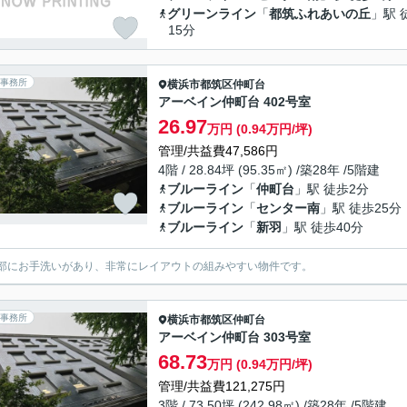
グリーンライン
「
都筑ふれあいの丘
」駅 
15分
事務所
横浜市都筑区
仲町台
アーベイン仲町台 402号室
26.97
万円 (0.94万円/坪)
管理/共益費47,586円
4階 / 28.84坪 (95.35㎡) /築28年 /5階建
ブルーライン
「
仲町台
」駅 徒歩2分
ブルーライン
「
センター南
」駅 徒歩25分
ブルーライン
「
新羽
」駅 徒歩40分
部にお手洗いがあり、非常にレイアウトの組みやすい物件です。
事務所
横浜市都筑区
仲町台
アーベイン仲町台 303号室
68.73
万円 (0.94万円/坪)
管理/共益費121,275円
3階 / 73.50坪 (242.98㎡) /築28年 /5階建