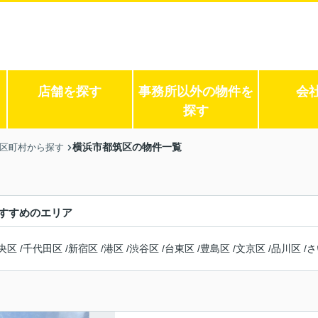
店舗を探す
事務所以外の物件を
会
探す
横浜市都筑区の物件一覧
市区町村から探す
すすめのエリア
央区
/
千代田区
/
新宿区
/
港区
/
渋谷区
/
台東区
/
豊島区
/
文京区
/
品川区
/
さ