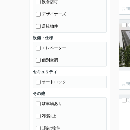
飲食店可
共用
デザイナーズ
居抜物件
設備・仕様
エレベーター
個別空調
セキュリティ
オートロック
共用
その他
駐車場あり
2階以上
1階の物件