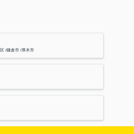
前区
鎌倉市
厚木市