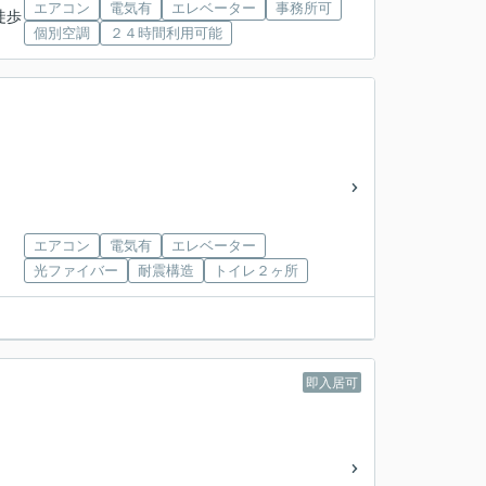
エアコン
電気有
エレベーター
事務所可
徒歩
個別空調
２４時間利用可能
エアコン
電気有
エレベーター
光ファイバー
耐震構造
トイレ２ヶ所
即入居可