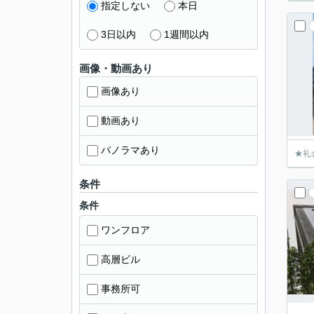
指定しない
本日
3日以内
1週間以内
画像・動画あり
画像あり
動画あり
パノラマあり
★礼
条件
条件
ワンフロア
高層ビル
事務所可