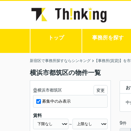
トップ
事務所を探す
新宿区で事務所探すならシンキング
【事務所(賃貸)】を
横浜市都筑区の物件一覧
お
横浜市都筑区
変更
募集中のみ表示
中
賃料
9
件
～