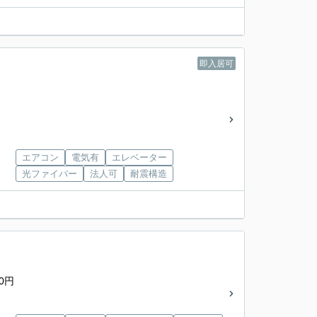
即入居可
エアコン
電気有
エレベーター
光ファイバー
法人可
耐震構造
0円