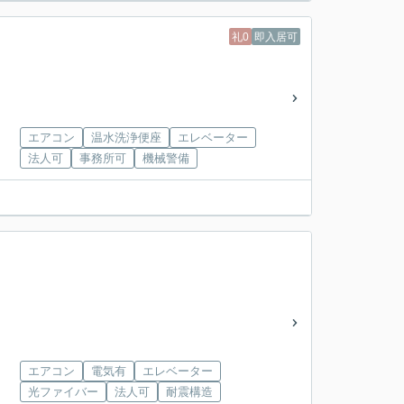
礼0
即入居可
エアコン
温水洗浄便座
エレベーター
法人可
事務所可
機械警備
エアコン
電気有
エレベーター
光ファイバー
法人可
耐震構造