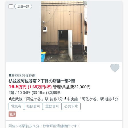
店舗一部
杉並区阿佐谷南
杉並区阿佐谷南２丁目の店舗一部
2階
16.5
万円 (1.65万円/坪)
管理/共益費22,000円
2階 / 10.04坪 (33.19㎡) /築66年
総武線「阿佐ケ谷」駅 徒歩1分
中央線「阿佐ケ谷」駅 徒歩1分
電気有
軽飲食可
重飲食可
公共下水
礼0
阿佐ヶ谷駅徒歩１分！飲食可能店舗物件です！