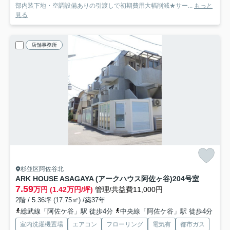
部内装下地・空調設備ありの引渡しで初期費用大幅削減★サー...
もっと
見る
店舗事務所
杉並区阿佐谷北
ARK HOUSE ASAGAYA (アークハウス阿佐ヶ谷)
204号室
7.59
万円 (1.42万円/坪)
管理/共益費11,000円
2階 / 5.36坪 (17.75㎡) /築37年
総武線「阿佐ケ谷」駅 徒歩4分
中央線「阿佐ケ谷」駅 徒歩4分
室内洗濯機置場
エアコン
フローリング
電気有
都市ガス