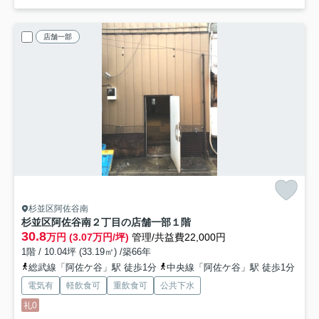
店舗一部
杉並区阿佐谷南
杉並区阿佐谷南２丁目の店舗一部
１階
30.8
万円 (3.07万円/坪)
管理/共益費22,000円
1階 / 10.04坪 (33.19㎡) /築66年
総武線「阿佐ケ谷」駅 徒歩1分
中央線「阿佐ケ谷」駅 徒歩1分
電気有
軽飲食可
重飲食可
公共下水
礼0