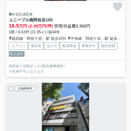
杉並区成田東
ユニーブル南阿佐谷
105
16.5
万円 (2.49万円/坪)
管理/共益費3,300円
1階 / 6.63坪 (21.95㎡) /築44年
総武線「阿佐ケ谷」駅 徒歩10分
中央線「阿佐ケ谷」駅 徒歩10分
エアコン
電気有
法人可
耐震構造
事務所可
個別空調
即入居可
南阿佐ヶ谷駅近くの1階店舗事務所♪
※飲食不可となります
店舗事務所