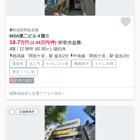
杉並区阿佐谷南
MSA第二ビル
４階Ｃ
18.7
万円 (1.44万円/坪)
管理/共益費-
4階 / 12.98坪 (42.90㎡) /築61年
総武線「阿佐ケ谷」駅 徒歩2分
中央線「阿佐ケ谷」駅 徒歩2分
電気有
法人可
トイレ２ヶ所
事務所可
トイレ共同
男女トイレ別
礼0
即入居可
複数路線使え交通アクセス良好！
店舗事務所