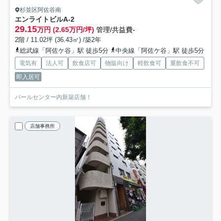
杉並区阿佐谷南
エンライトビル
A-2
29.15
万円 (2.65万円/坪)
管理/共益費-
2階 / 11.02坪 (36.43㎡) /築2年
総武線「阿佐ケ谷」駅 徒歩5分
中央線「阿佐ケ谷」駅 徒歩5分
電気有
法人可
飲食店可
物販向け
軽飲食可
重飲食不可
即入居可
パールセンター内新築店舗！
店舗事務所