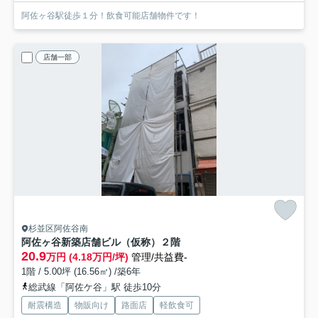
阿佐ヶ谷駅徒歩１分！飲食可能店舗物件です！
店舗一部
杉並区阿佐谷南
阿佐ヶ谷新築店舗ビル（仮称）
２階
20.9
万円 (4.18万円/坪)
管理/共益費-
1階 / 5.00坪 (16.56㎡) /築6年
総武線「阿佐ケ谷」駅 徒歩10分
耐震構造
物販向け
路面店
軽飲食可