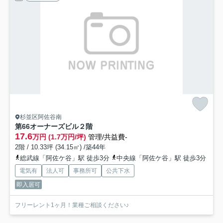
杉並区阿佐谷南
第66オーナーズビル
２階
17.6
万円 (1.7万円/坪)
管理/共益費-
2階 / 10.33坪 (34.15㎡) /築44年
総武線「阿佐ケ谷」駅 徒歩3分
中央線「阿佐ケ谷」駅 徒歩3分
電気有
法人可
事務所可
公共下水
即入居可
フリーレント1ヶ月！業種ご相談ください♪