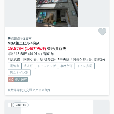
杉並区阿佐谷南
MSA第二ビル
４階A
19.8
万円 (1.46万円/坪)
管理/共益費-
4階 / 13.58坪 (44.91㎡) /築61年
総武線「阿佐ケ谷」駅 徒歩2分
中央線「阿佐ケ谷」駅 徒歩2分
電気有
法人可
トイレ２ヶ所
事務所可
トイレ共同
男女トイレ別
礼0
即入居可
複数路線使え交通アクセス良好！
店舗一部