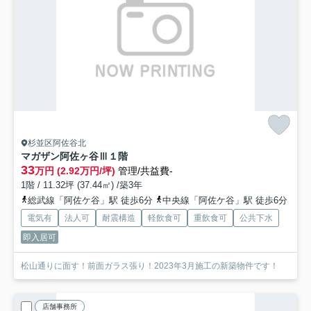
杉並区阿佐谷北
マガザン阿佐ヶ谷Ⅲ
１階
33
万円 (2.92万円/坪)
管理/共益費-
1階 / 11.32坪 (37.44㎡) /築3年
総武線「阿佐ケ谷」駅 徒歩6分
中央線「阿佐ケ谷」駅 徒歩6分
電気有
法人可
耐震構造
軽飲食可
重飲食可
公共下水
即入居可
松山通りに面す！前面ガラス張り！2023年3月施工の新築物件です！
店舗事務所