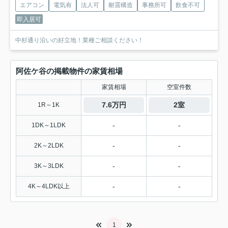
エアコン
電気有
法人可
耐震構造
事務所可
飲食不可
即入居可
中杉通り沿いの好立地！業種ご相談ください！
阿佐ケ谷の掲載物件の家賃相場
家賃相場
空室件数
7.6万円
2室
1R～1K
-
-
1DK～1LDK
-
-
2K～2LDK
-
-
3K～3LDK
-
-
4K～4LDK以上
1