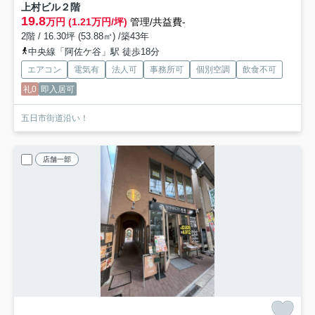
上村ビル
２階
19.8
万円 (1.21万円/坪)
管理/共益費-
2階 / 16.30坪 (53.88㎡) /築43年
中央線「阿佐ケ谷」駅 徒歩18分
エアコン
電気有
法人可
事務所可
個別空調
飲食不可
礼0
即入居可
五日市街道沿い！
店舗一部