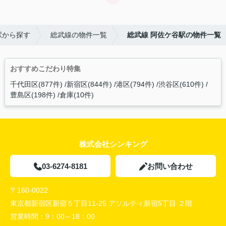
駅から探す
総武線の物件一覧
総武線 阿佐ケ谷駅の物件一覧
おすすめこだわり特集
千代田区(877件)
新宿区(844件)
港区(794件)
渋谷区(610件)
豊島区(198件)
倉庫(10件)
株式会社シンキング
03-6274-8181
お問い合わせ
〒160-0022
東京都新宿区新宿５丁目11-25 アソルティ新宿5丁目 ２階
営業時間：
9：00～18：00