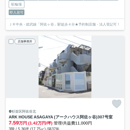
駐輪場
即入居可
ＪＲ中央・総武線「阿佐ヶ谷」駅徒歩４分★予約制店舗・法人登記可！
店舗事務所
杉並区阿佐谷北
ARK HOUSE ASAGAYA (アークハウス阿佐ヶ谷)
307号室
7.59
万円 (1.42万円/坪)
管理/共益費11,000円
3階 / 5.36坪 (17.75㎡) /築37年