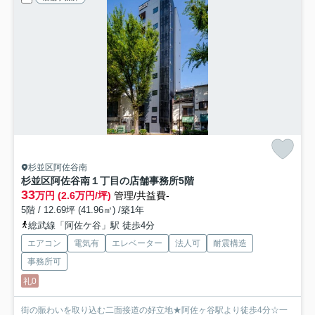
杉並区阿佐谷南
杉並区阿佐谷南１丁目の店舗事務所
5階
33
万円 (2.6万円/坪)
管理/共益費-
5階 / 12.69坪 (41.96㎡) /築1年
総武線「阿佐ケ谷」駅 徒歩4分
エアコン
電気有
エレベーター
法人可
耐震構造
事務所可
礼0
街の賑わいを取り込む二面接道の好立地★阿佐ヶ谷駅より徒歩4分☆一