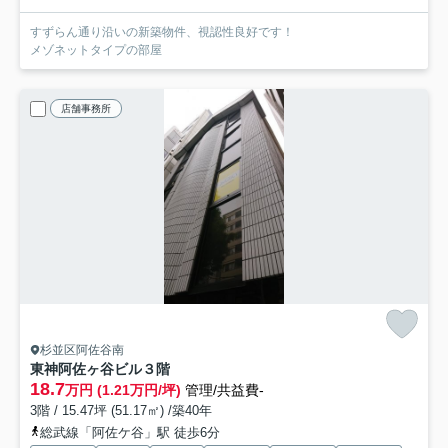
すずらん通り沿いの新築物件、視認性良好です！
メゾネットタイプの部屋
店舗事務所
杉並区阿佐谷南
東神阿佐ヶ谷ビル
３階
18.7
万円 (1.21万円/坪)
管理/共益費-
3階 / 15.47坪 (51.17㎡) /築40年
総武線「阿佐ケ谷」駅 徒歩6分