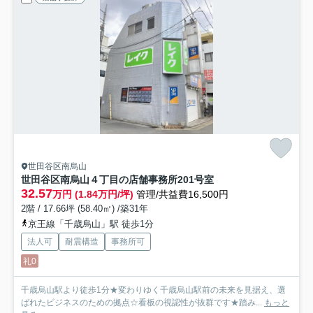
世田谷区南烏山
世田谷区南烏山４丁目の店舗事務所
201号室
32.57
万円 (1.84万円/坪)
管理/共益費16,500円
2階 / 17.66坪 (58.40㎡) /築31年
京王線「千歳烏山」駅 徒歩1分
法人可
耐震構造
事務所可
礼0
千歳烏山駅より徒歩1分★変わりゆく千歳烏山駅前の未来を見据え、選
ばれたビジネスのための拠点☆看板の視認性が抜群です★踏み...
もっと