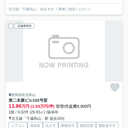
京王線「千歳烏山」 徒歩８分 ！業種ご相談ください♪
店舗事務所
世田谷区北烏山
第二末廣ビル
102号室
13.86
万円 (1.54万円/坪)
管理/共益費9,900円
1階 / 9.02坪 (29.83㎡) /築46年
京王線「千歳烏山」駅 徒歩10分
エアコン
電気有
法人可
事務所可
個別空調
重飲食不可