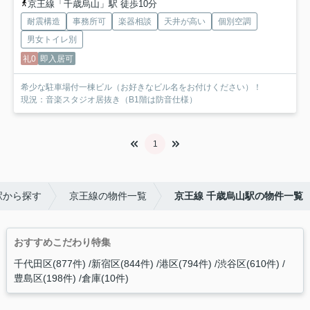
京王線「千歳烏山」駅 徒歩10分
耐震構造
事務所可
楽器相談
天井が高い
個別空調
男女トイレ別
礼0
即入居可
希少な駐車場付一棟ビル（お好きなビル名をお付けください）！
現況：音楽スタジオ居抜き（B1階は防音仕様）
1
駅から探す
京王線の物件一覧
京王線 千歳烏山駅の物件一覧
おすすめこだわり特集
千代田区(877件)
新宿区(844件)
港区(794件)
渋谷区(610件)
豊島区(198件)
倉庫(10件)