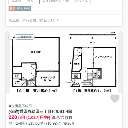
電気有
法人可
２４時間利用可能
公共下水
礼0
即入居可
京王線「芦花公園」駅 徒歩1分！
店舗事務所
世田谷区給田
(仮称)世田谷給田三丁目ビル
B1-4階
220
万円 (1.02万円/坪)
管理/共益費-
地下1-4階 / 215.05坪 (710.92㎡) /築26年