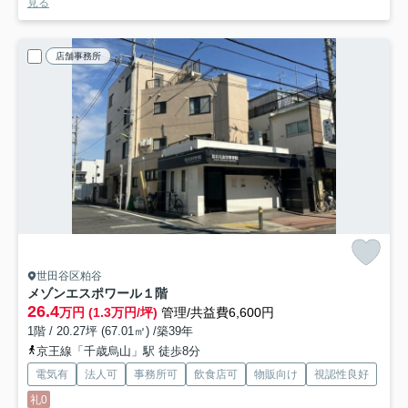
見る
店舗事務所
世田谷区粕谷
メゾンエスポワール
１階
26.4
万円 (1.3万円/坪)
管理/共益費6,600円
1階 / 20.27坪 (67.01㎡) /築39年
京王線「千歳烏山」駅 徒歩8分
電気有
法人可
事務所可
飲食店可
物販向け
視認性良好
礼0