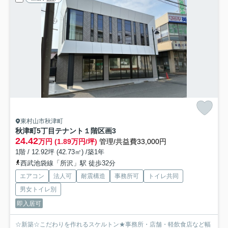
東村山市秋津町
秋津町5丁目テナント
１階区画3
24.42
万円 (1.89万円/坪)
管理/共益費33,000円
1階 / 12.92坪 (42.73㎡) /築1年
西武池袋線「所沢」駅 徒歩32分
エアコン
法人可
耐震構造
事務所可
トイレ共同
男女トイレ別
即入居可
☆新築☆こだわりを作れるスケルトン★事務所・店舗・軽飲食店など幅