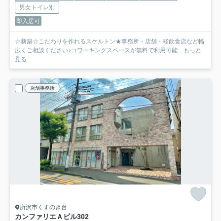
男女トイレ別
即入居可
☆新築☆こだわりを作れるスケルトン★事務所・店舗・軽飲食店など幅
広くご相談ください♪コワーキングスペースが無料で利用可能...
もっと
見る
店舗事務所
所沢市くすのき台
カンファリエＡビル
302