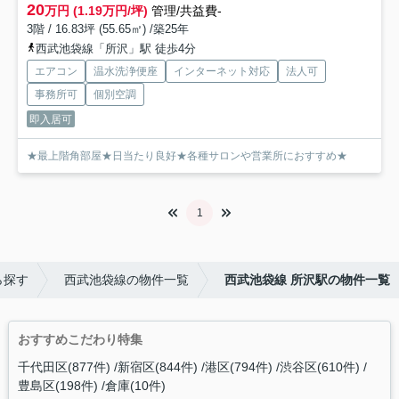
20
万円 (1.19万円/坪)
管理/共益費-
3階 / 16.83坪 (55.65㎡) /築25年
西武池袋線「所沢」駅 徒歩4分
エアコン
温水洗浄便座
インターネット対応
法人可
事務所可
個別空調
即入居可
★最上階角部屋★日当たり良好★各種サロンや営業所におすすめ★
1
ら探す
西武池袋線の物件一覧
西武池袋線 所沢駅の物件一覧
おすすめこだわり特集
千代田区(877件)
新宿区(844件)
港区(794件)
渋谷区(610件)
豊島区(198件)
倉庫(10件)