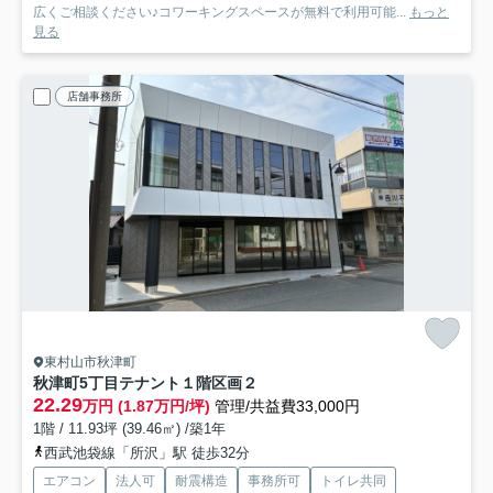
広くご相談ください♪コワーキングスペースが無料で利用可能...
もっと
見る
店舗事務所
東村山市秋津町
秋津町5丁目テナント
１階区画２
22.29
万円 (1.87万円/坪)
管理/共益費33,000円
1階 / 11.93坪 (39.46㎡) /築1年
西武池袋線「所沢」駅 徒歩32分
エアコン
法人可
耐震構造
事務所可
トイレ共同