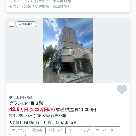
ショールームにお薦めの１階路面店舗！
前面ガラス張りで解放感・視認性あり！
店舗事務所
世田谷区新町
グランロペⅢ
２階
42.9
万円 (1.22万円/坪)
管理/共益費11,000円
2階 / 35.20坪 (116.39㎡) /築33年
東急田園都市線「用賀」駅 徒歩16分
エアコン
電気有
都市ガス
オートロック
エレベーター