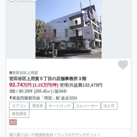
世田谷区上用賀
世田谷区上用賀５丁目の店舗事務所
３階
92.74
万円 (1.15万円/坪)
管理/共益費132,479円
3階 / 80.29坪 (265.45㎡) /築34年
東急田園都市線「用賀」駅 徒歩10分
エアコン
電気有
オートロック
エレベーター
法人可
耐震構造
礼0
環八通り沿いで視認性良好！ワンフロアワンテナント！