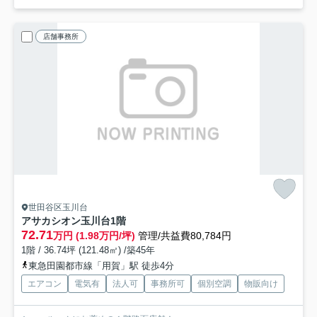
店舗事務所
世田谷区玉川台
アサカシオン玉川台
1階
72.71
万円 (1.98万円/坪)
管理/共益費80,784円
1階 / 36.74坪 (121.48㎡) /築45年
東急田園都市線「用賀」駅 徒歩4分
エアコン
電気有
法人可
事務所可
個別空調
物販向け