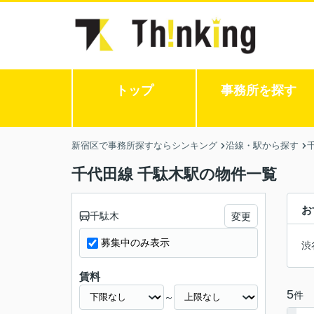
トップ
事務所を探す
新宿区で事務所探すならシンキング
沿線・駅から探す
千代田線 千駄木駅の物件一覧
お
千駄木
変更
募集中のみ表示
渋
賃料
5
件
～