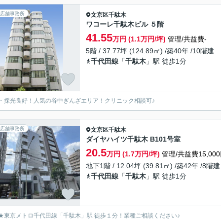
店舗事務所
文京区
千駄木
ワコーレ千駄木ビル ５階
41.55
万円 (1.1万円/坪)
管理/共益費-
5階 / 37.77坪 (124.89㎡) /築40年 /10階建
千代田線
「
千駄木
」駅 徒歩1分
・採光良好！人気の谷中ぎんざエリア！クリニック相談可♪
店舗事務所
文京区
千駄木
ダイヤハイツ千駄木 B101号室
20.5
万円 (1.7万円/坪)
管理/共益費15,00
地下1階 / 12.04坪 (39.81㎡) /築42年 /8階建
千代田線
「
千駄木
」駅 徒歩1分
★東京メトロ千代田線「千駄木」駅 徒歩１分！業種ご相談ください♪