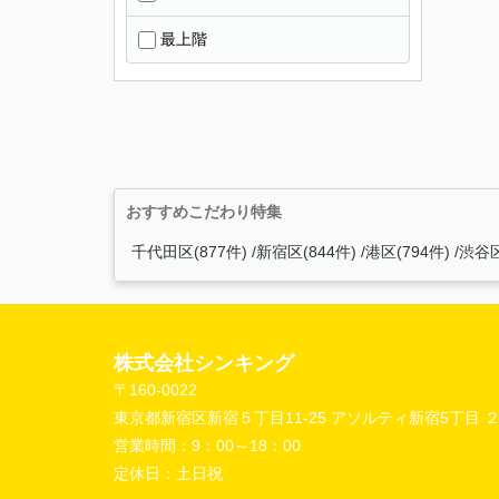
最上階
おすすめこだわり特集
千代田区(877件)
新宿区(844件)
港区(794件)
渋谷区
株式会社シンキング
〒160-0022
東京都新宿区新宿５丁目11-25 アソルティ新宿5丁目 
営業時間：
9：00～18：00
定休日：
土日祝