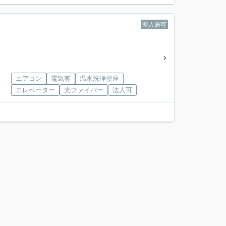
即入居可
エアコン
電気有
温水洗浄便座
エレベーター
光ファイバー
法人可