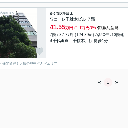
店舗事務所
文京区
千駄木
ワコーレ千駄木ビル ７階
41.55
万円 (1.1万円/坪)
管理/共益費-
7階 / 37.77坪 (124.89㎡) /築40年 /10階建
千代田線
「
千駄木
」駅 徒歩1分
・採光良好！人気の谷中ぎんざエリア！
1