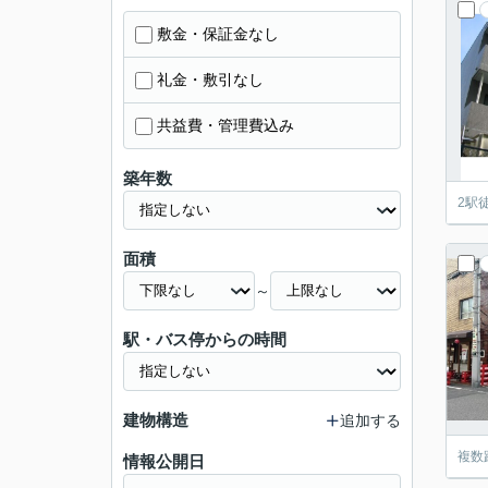
敷金・保証金なし
礼金・敷引なし
共益費・管理費込み
築年数
2駅
面積
～
駅・バス停からの時間
建物構造
追加する
複数
情報公開日