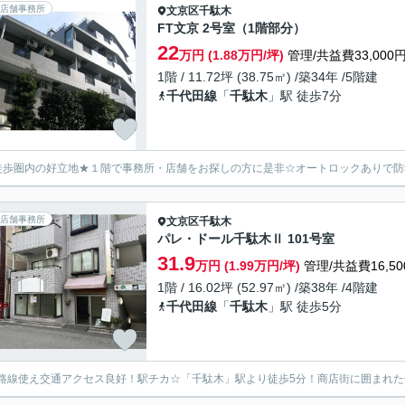
店舗事務所
文京区
千駄木
FT文京 2号室（1階部分）
22
万円 (1.88万円/坪)
管理/共益費33,000
1階 / 11.72坪 (38.75㎡) /築34年 /5階建
千代田線
「
千駄木
」駅 徒歩7分
徒歩圏内の好立地★１階で事務所・店舗をお探しの方に是非☆オートロックありで
店舗事務所
文京区
千駄木
パレ・ドール千駄木Ⅱ 101号室
31.9
万円 (1.99万円/坪)
管理/共益費16,50
1階 / 16.02坪 (52.97㎡) /築38年 /4階建
千代田線
「
千駄木
」駅 徒歩5分
路線使え交通アクセス良好！駅チカ☆「千駄木」駅より徒歩5分！商店街に囲まれた