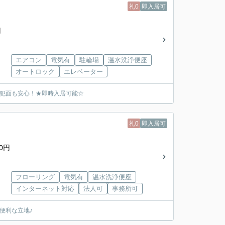
礼0
即入居可
円
エアコン
電気有
駐輪場
温水洗浄便座
オートロック
エレベーター
防犯面も安心！★即時入居可能☆
礼0
即入居可
0円
フローリング
電気有
温水洗浄便座
インターネット対応
法人可
事務所可
便利な立地♪