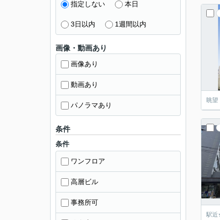
指定しない
本日
3日以内
1週間以内
画像・動画あり
画像あり
動画あり
眺望
パノラマあり
条件
条件
ワンフロア
高層ビル
事務所可
駅近