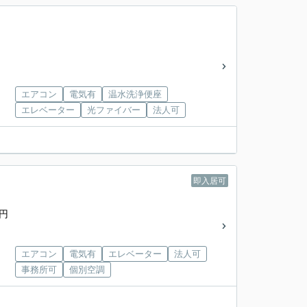
エアコン
電気有
温水洗浄便座
エレベーター
光ファイバー
法人可
即入居可
0円
エアコン
電気有
エレベーター
法人可
事務所可
個別空調