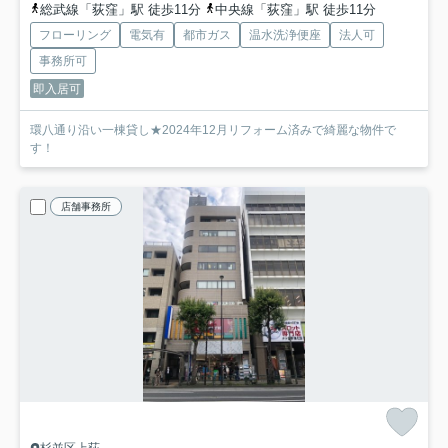
総武線「荻窪」駅 徒歩11分
中央線「荻窪」駅 徒歩11分
フローリング
電気有
都市ガス
温水洗浄便座
法人可
事務所可
即入居可
環八通り沿い一棟貸し★2024年12月リフォーム済みで綺麗な物件で
す！
店舗事務所