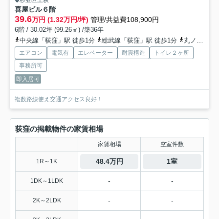
杉並区上荻
喜屋ビル
６階
39.6
万円 (1.32万円/坪)
管理/共益費108,900円
6階 / 30.02坪 (99.26㎡) /築36年
中央線「荻窪」駅 徒歩1分
総武線「荻窪」駅 徒歩1分
丸ノ内線「荻窪」駅 徒歩1分
エアコン
電気有
エレベーター
耐震構造
トイレ２ヶ所
事務所可
即入居可
複数路線使え交通アクセス良好！
荻窪の掲載物件の家賃相場
家賃相場
空室件数
48.4万円
1室
1R～1K
-
-
1DK～1LDK
-
-
2K～2LDK