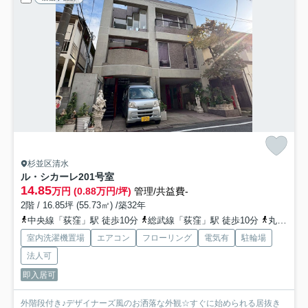
杉並区清水
ル・シカーレ
201号室
14.85
万円 (0.88万円/坪)
管理/共益費-
2階 / 16.85坪 (55.73㎡) /築32年
中央線「荻窪」駅 徒歩10分
総武線「荻窪」駅 徒歩10分
丸ノ内線「荻窪」駅 徒歩10分
室内洗濯機置場
エアコン
フローリング
電気有
駐輪場
法人可
即入居可
外階段付き♪デザイナーズ風のお洒落な外観☆すぐに始められる居抜き