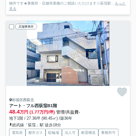
物件です★事務所・店舗等業種のご相談いただけます☆荻窪駅...
もっと
見る
店舗事務所
杉並区西荻北
アート・フル西荻窪
B1階
48.4
万円 (1.77万円/坪)
管理/共益費-
地下1階 / 27.36坪 (90.45㎡) /築36年
総武線「荻窪」駅 徒歩18分
電気有
都市ガス
駐輪場
法人可
耐震構造
事務所可