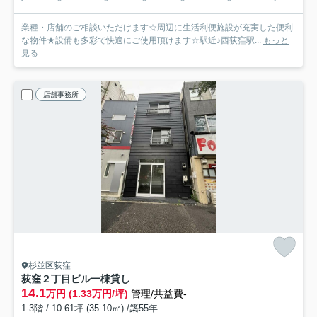
業種・店舗のご相談いただけます☆周辺に生活利便施設が充実した便利
な物件★設備も多彩で快適にご使用頂けます☆駅近♪西荻窪駅...
もっと
見る
店舗事務所
杉並区荻窪
荻窪２丁目ビル
一棟貸し
14.1
万円 (1.33万円/坪)
管理/共益費-
1-3階 / 10.61坪 (35.10㎡) /築55年