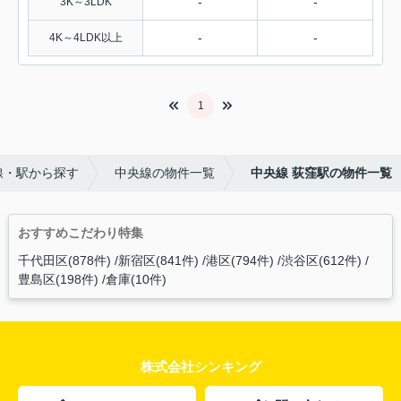
-
-
3K～3LDK
-
-
4K～4LDK以上
1
線・駅から探す
中央線の物件一覧
中央線 荻窪駅の物件一覧
おすすめこだわり特集
千代田区(878件)
新宿区(841件)
港区(794件)
渋谷区(612件)
豊島区(198件)
倉庫(10件)
株式会社シンキング