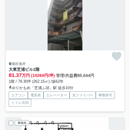
港区海岸
大東芝浦ビル
1階
81.37
万円 (10260円/坪)
管理/共益費85,644円
1階 / 79.30坪 (262.15㎡) /築62年
ゆりかもめ「芝浦ふ頭」駅 徒歩10分
エアコン
電気有
エレベーター
光ファイバー
事務所可
トイレ共同
事務所