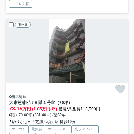
トイレ共同
事務所
港区海岸
大東芝浦ビル
６階１号室（70坪）
73.15
万円 (1.05万円/坪)
管理/共益費115,500円
6階 / 70.00坪 (231.40㎡) /築62年
ゆりかもめ「芝浦ふ頭」駅 徒歩10分
エアコン
電気有
エレベーター
光ファイバー