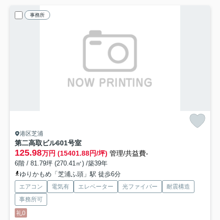
事務所
港区芝浦
第二高取ビル
601号室
125.98
万円 (15401.88円/坪)
管理/共益費-
6階 / 81.79坪 (270.41㎡) /築39年
ゆりかもめ「芝浦ふ頭」駅 徒歩6分
エアコン
電気有
エレベーター
光ファイバー
耐震構造
事務所可
礼0