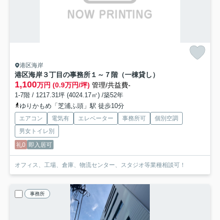
港区海岸
港区海岸３丁目の事務所
１～７階（一棟貸し）
1,100
万円 (0.9万円/坪)
管理/共益費-
1-7階 / 1217.31坪 (4024.17㎡) /築52年
ゆりかもめ「芝浦ふ頭」駅 徒歩10分
エアコン
電気有
エレベーター
事務所可
個別空調
男女トイレ別
礼0
即入居可
オフィス、工場、倉庫、物流センター、スタジオ等業種相談可！
事務所