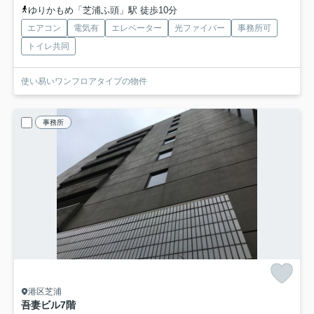
ゆりかもめ「芝浦ふ頭」駅 徒歩10分
エアコン
電気有
エレベーター
光ファイバー
事務所可
トイレ共同
使い易いワンフロアタイプの物件
事務所
港区芝浦
吾妻ビル
7階