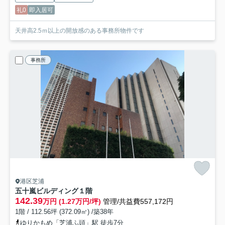
礼0
即入居可
天井高2.5ｍ以上の開放感のある事務所物件です
事務所
港区芝浦
五十嵐ビルディング
１階
142.39
万円 (1.27万円/坪)
管理/共益費557,172円
1階 / 112.56坪 (372.09㎡) /築38年
ゆりかもめ「芝浦ふ頭」駅 徒歩7分