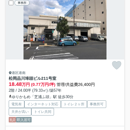
事務所
港区港南
松岡品川埠頭ビル
211号室
18.48
万円 (0.77万円/坪)
管理/共益費26,400円
2階 / 24.00坪 (79.33㎡) /築57年
ゆりかもめ「芝浦ふ頭」駅 徒歩30分
電気有
インターネット対応
トイレ２ヶ所
事務所可
天井が高い
トイレ共同
礼0
即入居可