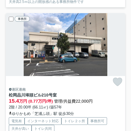
天井高2.5ｍ以上の開放感のある事務所物件です
事務所
港区港南
松岡品川埠頭ビル
210号室
15.4
万円 (0.77万円/坪)
管理/共益費22,000円
2階 / 20.00坪 (66.11㎡) /築57年
ゆりかもめ「芝浦ふ頭」駅 徒歩30分
電気有
インターネット対応
トイレ２ヶ所
事務所可
天井が高い
トイレ共同