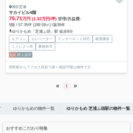
港区芝浦
サカイビル
4階
75.71
万円 (1.32万円/坪)
管理/共益費-
5階 / 57.35坪 (189.59㎡) /築39年
ゆりかもめ「芝浦ふ頭」駅 徒歩8分
エアコン
エレベーター
インターネット対応
耐震構造
トイレ２ヶ所
事務所可
礼0
即入居可
田町駅からアクセス良好で諸々相談可能な物件です。
1
す
ゆりかもめの物件一覧
ゆりかもめ 芝浦ふ頭駅の物件一覧
おすすめこだわり特集