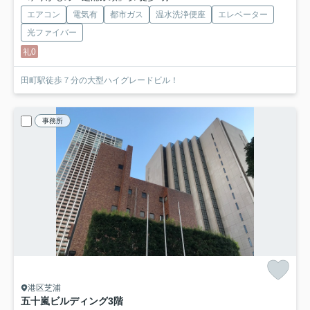
エアコン
電気有
都市ガス
温水洗浄便座
エレベーター
光ファイバー
礼0
田町駅徒歩７分の大型ハイグレードビル！
事務所
港区芝浦
五十嵐ビルディング
3階