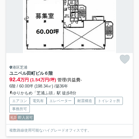
港区芝浦
ユニベル田町ビル
６階
92.4
万円 (1.54万円/坪)
管理/共益費-
6階 / 60.00坪 (198.34㎡) /築36年
ゆりかもめ「芝浦ふ頭」駅 徒歩8分
エアコン
電気有
エレベーター
耐震構造
トイレ２ヶ所
事務所可
礼0
即入居可
複数路線使用可能なハイグレードオフィスです。