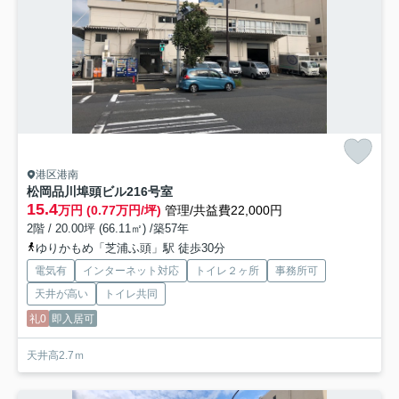
港区港南
松岡品川埠頭ビル
216号室
15.4
万円 (0.77万円/坪)
管理/共益費22,000円
2階 / 20.00坪 (66.11㎡) /築57年
ゆりかもめ「芝浦ふ頭」駅 徒歩30分
電気有
インターネット対応
トイレ２ヶ所
事務所可
天井が高い
トイレ共同
礼0
即入居可
天井高2.7ｍ