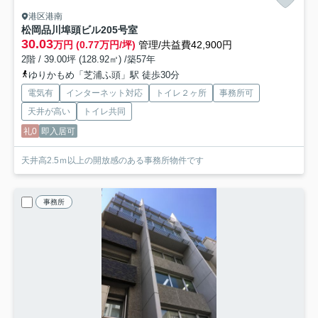
港区港南
松岡品川埠頭ビル
205号室
30.03
万円 (0.77万円/坪)
管理/共益費42,900円
2階 / 39.00坪 (128.92㎡) /築57年
ゆりかもめ「芝浦ふ頭」駅 徒歩30分
電気有
インターネット対応
トイレ２ヶ所
事務所可
天井が高い
トイレ共同
礼0
即入居可
天井高2.5ｍ以上の開放感のある事務所物件です
事務所