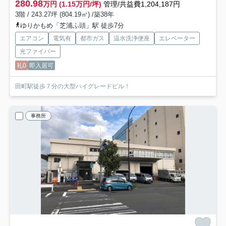
280.98
万円 (1.15万円/坪)
管理/共益費1,204,187円
3階 / 243.27坪 (804.19㎡) /築38年
ゆりかもめ「芝浦ふ頭」駅 徒歩7分
エアコン
電気有
都市ガス
温水洗浄便座
エレベーター
光ファイバー
礼0
即入居可
田町駅徒歩７分の大型ハイグレードビル！
事務所