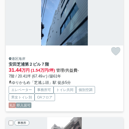
港区海岸
安田芝浦第２ビル
７階
31.44
万円 (1.54万円/坪)
管理/共益費-
7階 / 20.41坪 (67.49㎡) /築61年
ゆりかもめ「芝浦ふ頭」駅 徒歩5分
エレベーター
事務所可
トイレ共同
個別空調
男女トイレ別
OAフロア
礼0
即入居可
事務所