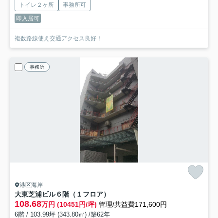
トイレ２ヶ所
事務所可
即入居可
複数路線使え交通アクセス良好！
事務所
港区海岸
大東芝浦ビル
６階（１フロア）
108.68
万円 (10451円/坪)
管理/共益費171,600円
6階 / 103.99坪 (343.80㎡) /築62年