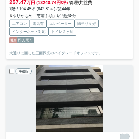
257.47
万円 (13240.74円/坪)
管理/共益費-
7階 / 194.45坪 (642.81㎡) /築44年
ゆりかもめ「芝浦ふ頭」駅 徒歩8分
エアコン
電気有
エレベーター
陽当り良好
インターネット対応
トイレ２ヶ所
礼0
即入居可
大通りに面した三面採光のハイグレードオフィスです。
事務所