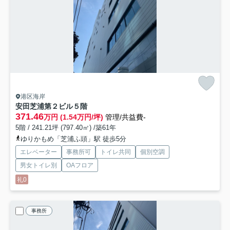
港区海岸
安田芝浦第２ビル
５階
371.46
万円 (1.54万円/坪)
管理/共益費-
5階 / 241.21坪 (797.40㎡) /築61年
ゆりかもめ「芝浦ふ頭」駅 徒歩5分
エレベーター
事務所可
トイレ共同
個別空調
男女トイレ別
OAフロア
礼0
事務所