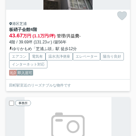
港区芝浦
板硝子会館
4階
43.67
万円 (1.1万円/坪)
管理/共益費-
4階 / 39.69坪 (131.23㎡) /築56年
ゆりかもめ「芝浦ふ頭」駅 徒歩12分
エアコン
電気有
温水洗浄便座
エレベーター
陽当り良好
インターネット対応
礼0
即入居可
田町駅至近のリーズナブルな物件です
事務所