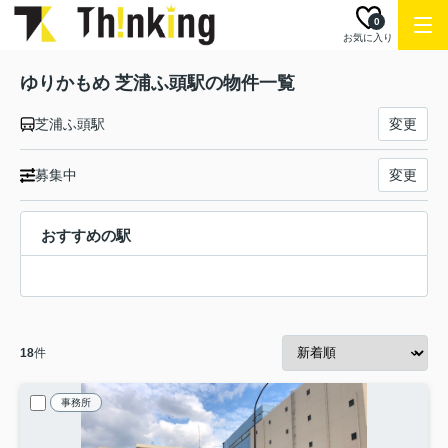
0
お気に入り
ゆりかもめ 芝浦ふ頭駅の物件一覧
芝浦ふ頭駅
変更
募集中
変更
おすすめの駅
18
件
事務所