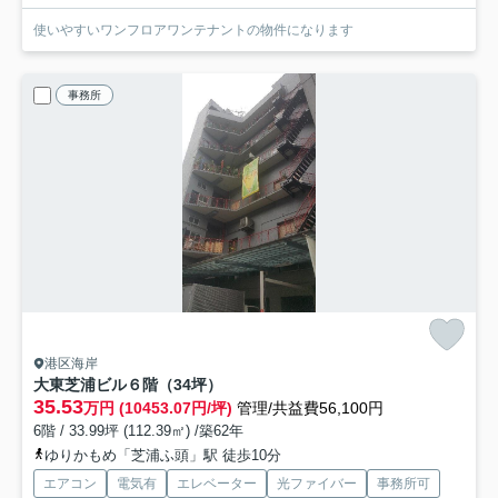
使いやすいワンフロアワンテナントの物件になります
事務所
港区海岸
大東芝浦ビル
６階（34坪）
35.53
万円 (10453.07円/坪)
管理/共益費56,100円
6階 / 33.99坪 (112.39㎡) /築62年
ゆりかもめ「芝浦ふ頭」駅 徒歩10分
エアコン
電気有
エレベーター
光ファイバー
事務所可