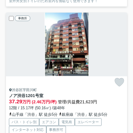
室外男女別トイレのため室内を無駄なく使用できます！
事務所
渋谷区宇田川町
ノア渋谷
1201号室
37.29
万円 (2.46万円/坪)
管理/共益費21,623円
12階 / 15.17坪 (50.16㎡) /築48年
山手線「渋谷」駅 徒歩5分
銀座線「渋谷」駅 徒歩5分
バス・トイレ別
エアコン
電気有
エレベーター
インターネット対応
事務所可