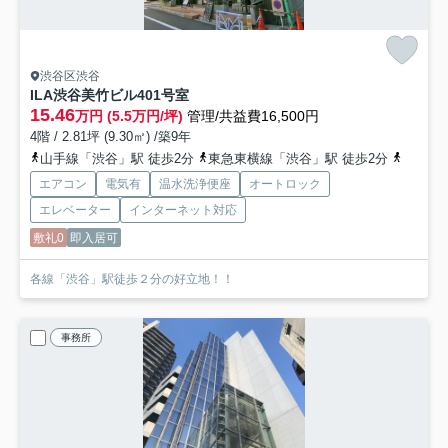
渋谷区渋谷
ILA渋谷美竹ビル
401号室
15.46
万円 (5.5万円/坪)
管理/共益費16,500円
4階 / 2.81坪 (9.30㎡) /築9年
山手線「渋谷」駅 徒歩2分
東急東横線「渋谷」駅 徒歩2分
京王井
エアコン
電気有
温水洗浄便座
オートロック
エレベーター
インターネット対応
敷礼0
即入居可
各線「渋谷」駅徒歩２分の好立地！！
事務所