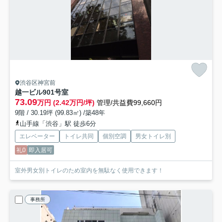
渋谷区神宮前
越一ビル
901号室
73.09
万円 (2.42万円/坪)
管理/共益費99,660円
9階 / 30.19坪 (99.83㎡) /築48年
山手線「渋谷」駅 徒歩6分
エレベーター
トイレ共同
個別空調
男女トイレ別
礼0
即入居可
室外男女別トイレのため室内を無駄なく使用できます！
事務所