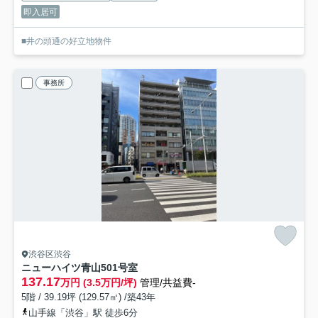
即入居可
■井の頭通の好立地物件
事務所
渋谷区渋谷
ニューハイツ青山
501号室
137.17
万円 (3.5万円/坪)
管理/共益費-
5階 / 39.19坪 (129.57㎡) /築43年
山手線「渋谷」駅 徒歩6分