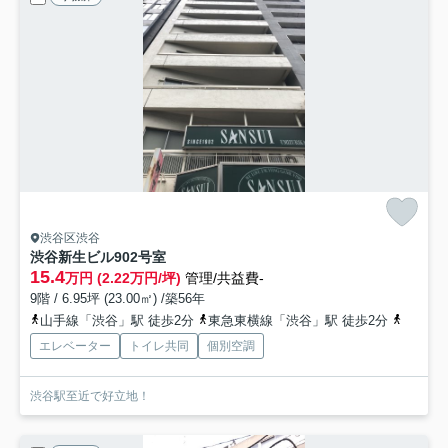
渋谷区渋谷
渋谷新生ビル
902号室
15.4
万円 (2.22万円/坪)
管理/共益費-
9階 / 6.95坪 (23.00㎡) /築56年
山手線「渋谷」駅 徒歩2分
東急東横線「渋谷」駅 徒歩2分
銀座線
エレベーター
トイレ共同
個別空調
渋谷駅至近で好立地！