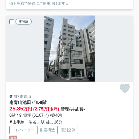
備も多彩で快適にご使用頂けます☆
事務所
港区南青山
南青山池田ビル
6階
25.85
万円 (2.75万円/坪)
管理/共益費-
6階 / 9.40坪 (31.07㎡) /築40年
山手線「渋谷」駅 徒歩18分
エレベーター
耐震構造
個別空調
礼0