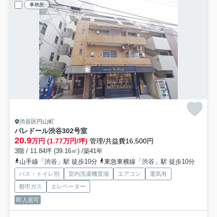
事務所
渋谷区円山町
パレドール渋谷
302号室
20.9
万円 (1.77万円/坪)
管理/共益費16,500円
3階 / 11.84坪 (39.16㎡) /築41年
山手線「渋谷」駅 徒歩10分
東急東横線「渋谷」駅 徒歩10分
バス・トイレ別
室内洗濯機置場
エアコン
電気有
都市ガス
エレベーター
即入居可