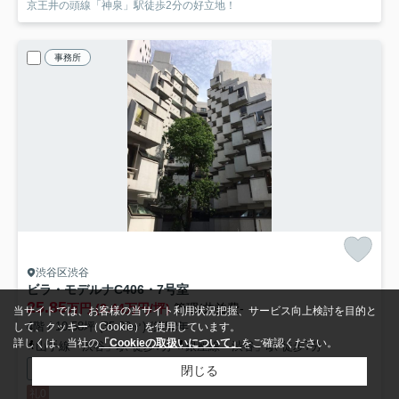
京王井の頭線「神泉」駅徒歩2分の好立地！
事務所
渋谷区渋谷
ビラ・モデルナ
C406・7号室
25.85
万円 (2.44万円/坪)
管理/共益費-
当サイトでは、お客様の当サイト利用状況把握、サービス向上検討を目的と
4階 / 10.58坪 (35.00㎡) /築52年
して、クッキー（Cookie）を使用しています。
詳しくは、当社の
「Cookieの取扱いについて」
をご確認ください。
山手線「渋谷」駅 徒歩7分
銀座線「渋谷」駅 徒歩7分
電気有
エレベーター
トイレ共同
個別空調
閉じる
礼0