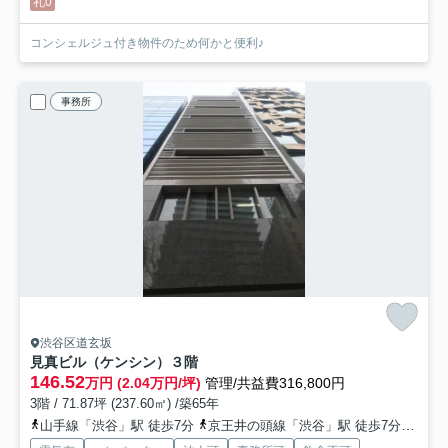
礼0
コンシェルジュ付き物件のため何かと便利♪
事務所
渋谷区道玄坂
見真ビル（ケンシン）
３階
146.52
万円 (2.04万円/坪)
管理/共益費316,800円
3階 / 71.87坪 (237.60㎡) /築65年
山手線「渋谷」駅 徒歩7分
京王井の頭線「渋谷」駅 徒歩7分
東急