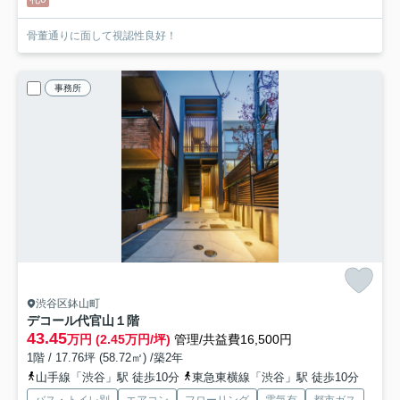
骨董通りに面して視認性良好！
事務所
渋谷区鉢山町
デコール代官山
１階
43.45
万円 (2.45万円/坪)
管理/共益費16,500円
1階 / 17.76坪 (58.72㎡) /築2年
山手線「渋谷」駅 徒歩10分
東急東横線「渋谷」駅 徒歩10分