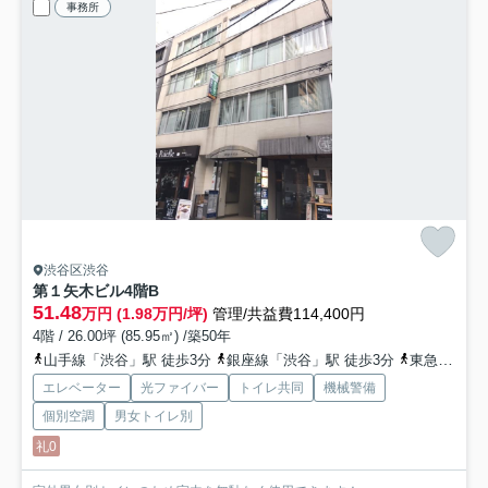
事務所
渋谷区渋谷
第１矢木ビル
4階B
51.48
万円 (1.98万円/坪)
管理/共益費114,400円
4階 / 26.00坪 (85.95㎡) /築50年
山手線「渋谷」駅 徒歩3分
銀座線「渋谷」駅 徒歩3分
東急東横線「渋谷」駅 徒歩2分
エレベーター
光ファイバー
トイレ共同
機械警備
個別空調
男女トイレ別
礼0