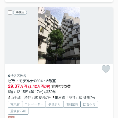
事務所
渋谷区渋谷
ビラ・モデルナ
C604・5号室
29.37
万円 (2.42万円/坪)
管理/共益費-
6階 / 12.15坪 (40.17㎡) /築52年
山手線「渋谷」駅 徒歩7分
銀座線「渋谷」駅 徒歩7分
電気有
エレベーター
事務所可
個別空調
飲食不可
重飲食不可