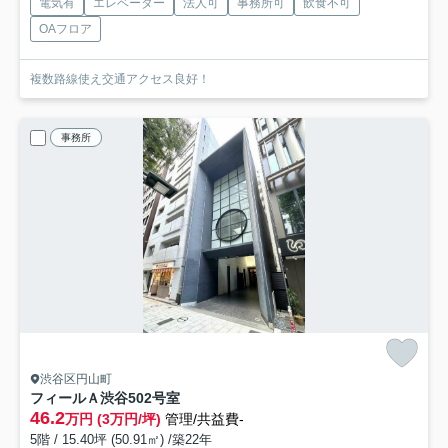
電気有
エレベーター
法人可
事務所可
飲食不可
OAフロア
複数路線使え交通アクセス良好！
事務所
渋谷区円山町
フィールＡ渋谷
502号室
46.2
万円 (3万円/坪)
管理/共益費-
5階 / 15.40坪 (50.91㎡) /築22年