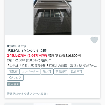
渋谷区道玄坂
見真ビル（ケンシン）
２階
146.52
万円 (2.04万円/坪)
管理/共益費316,800円
2階 / 72.00坪 (238.01㎡) /築65年
山手線「渋谷」駅 徒歩7分
京王井の頭線「渋谷」駅 徒歩7分
東急
電気有
エレベーター
法人可
事務所可
飲食不可
OAフロア
即入居可
複数路線使え交通アクセス良好！