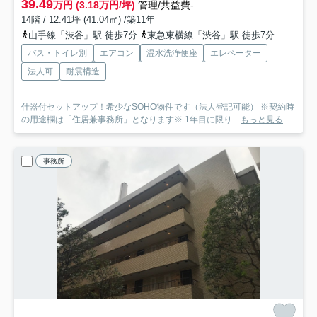
39.49
万円 (3.18万円/坪)
管理/共益費-
14階 / 12.41坪 (41.04㎡) /築11年
山手線「渋谷」駅 徒歩7分
東急東横線「渋谷」駅 徒歩7分
バス・トイレ別
エアコン
温水洗浄便座
エレベーター
法人可
耐震構造
什器付セットアップ！希少なSOHO物件です（法人登記可能） ※契約時
の用途欄は「住居兼事務所」となります※ 1年目に限り...
もっと見る
事務所