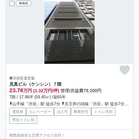
事務所
渋谷区道玄坂
見真ビル（ケンシン）
７階
23.76
万円 (1.32万円/坪)
管理/共益費79,200円
7階 / 17.96坪 (59.40㎡) /築65年
山手線「渋谷」駅 徒歩7分
京王井の頭線「渋谷」駅 徒歩7分
東急
電気有
エレベーター
法人可
事務所可
トイレ共同
男女トイレ別
複数路線使え交通アクセス良好！