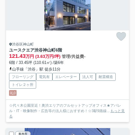
渋谷区神山町
ユースクエア渋谷神山町
6階
121.43
万円 (3.63万円/坪)
管理/共益費-
6階 / 33.45坪 (110.61㎡) /築6年
山手線「渋谷」駅 徒歩11分
フローリング
電気有
エレベーター
法人可
耐震構造
トイレ２ヶ所
礼0
☆代々木公園至近！奥渋エリアのフルセットアップオフィス★アパレ
ル・IT・映像制作・広告等の法人様におすすめ！☆3駅9路線...
もっと見
る
事務所