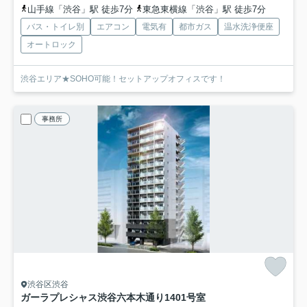
山手線「渋谷」駅 徒歩7分
東急東横線「渋谷」駅 徒歩7分
バス・トイレ別
エアコン
電気有
都市ガス
温水洗浄便座
オートロック
渋谷エリア★SOHO可能！セットアップオフィスです！
事務所
渋谷区渋谷
ガーラプレシャス渋谷六本木通り
1401号室