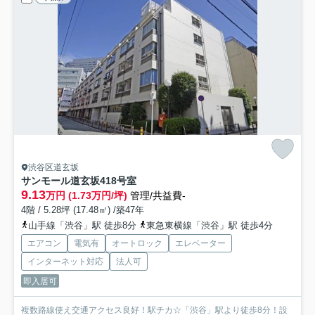
渋谷区道玄坂
サンモール道玄坂
418号室
9.13
万円 (1.73万円/坪)
管理/共益費-
4階 / 5.28坪 (17.48㎡) /築47年
山手線「渋谷」駅 徒歩8分
東急東横線「渋谷」駅 徒歩4分
エアコン
電気有
オートロック
エレベーター
インターネット対応
法人可
即入居可
複数路線使え交通アクセス良好！駅チカ☆「渋谷」駅より徒歩8分！設