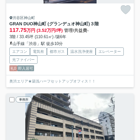
渋谷区神山町
GRAN DUO神山町 (グランデュオ神山町)
３階
117.75
万円 (3.52万円/坪)
管理/共益費-
3階 / 33.45坪 (110.61㎡) /築6年
山手線「渋谷」駅 徒歩10分
エアコン
電気有
都市ガス
温水洗浄便座
エレベーター
光ファイバー
礼0
即入居可
奥渋エリア★築浅ハーフセットアップオフィス！！
事務所