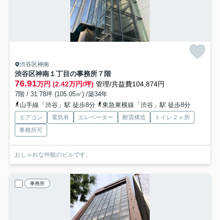
渋谷区神南
渋谷区神南１丁目の事務所
７階
76.91
万円 (2.42万円/坪)
管理/共益費104,874円
7階 / 31.78坪 (105.05㎡) /築34年
山手線「渋谷」駅 徒歩8分
東急東横線「渋谷」駅 徒歩8分
エアコン
電気有
エレベーター
耐震構造
トイレ２ヶ所
事務所可
おしゃれな外観のビルです。
事務所