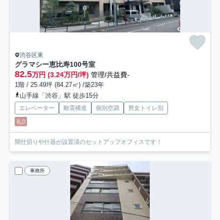
渋谷区東
グラマシー恵比寿
100号室
82.5
万円 (3.24万円/坪)
管理/共益費-
1階 / 25.49坪 (84.27㎡) /築23年
山手線「渋谷」駅 徒歩15分
エレベーター
耐震構造
個別空調
男女トイレ別
礼0
間仕切りや什器が設置済のセットアップオフィスです！
事務所