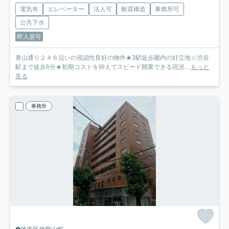
電気有
エレベーター
法人可
耐震構造
事務所可
公共下水
即入居可
青山通り２４６沿いの視認性良好の物件★3駅徒歩圏内の好立地☆渋谷
駅まで徒歩6分★初期コストを抑えてスピード開業できる現況...
もっと
見る
事務所