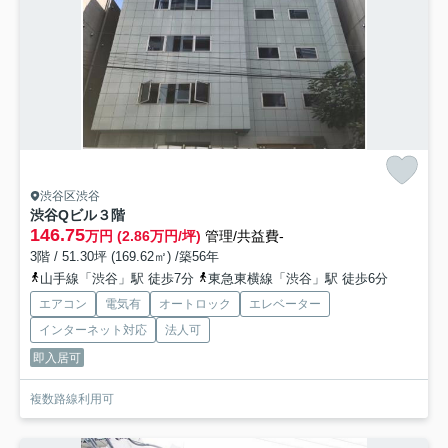
渋谷区渋谷
渋谷Qビル
３階
146.75
万円 (2.86万円/坪)
管理/共益費-
3階 / 51.30坪 (169.62㎡) /築56年
山手線「渋谷」駅 徒歩7分
東急東横線「渋谷」駅 徒歩6分
エアコン
電気有
オートロック
エレベーター
インターネット対応
法人可
即入居可
複数路線利用可