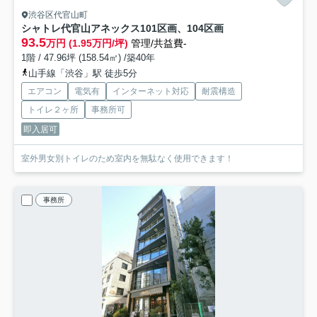
渋谷区代官山町
シャトレ代官山アネックス
101区画、104区画
93.5
万円 (1.95万円/坪)
管理/共益費-
1階 / 47.96坪 (158.54㎡) /築40年
山手線「渋谷」駅 徒歩5分
エアコン
電気有
インターネット対応
耐震構造
トイレ２ヶ所
事務所可
即入居可
室外男女別トイレのため室内を無駄なく使用できます！
事務所