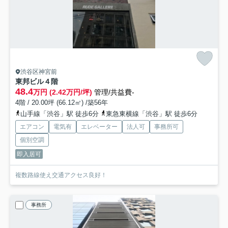
渋谷区神宮前
東邦ビル
４階
48.4
万円 (2.42万円/坪)
管理/共益費-
4階 / 20.00坪 (66.12㎡) /築56年
山手線「渋谷」駅 徒歩6分
東急東横線「渋谷」駅 徒歩6分
エアコン
電気有
エレベーター
法人可
事務所可
個別空調
即入居可
複数路線使え交通アクセス良好！
事務所