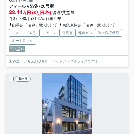
渋谷区円山町
フィールＡ渋谷
720号室
28.44
万円 (3万円/坪)
管理/共益費-
7階 / 9.48坪 (31.37㎡) /築22年
山手線「渋谷」駅 徒歩7分
東急東横線「渋谷」駅 徒歩7分
バス・トイレ別
エアコン
電気有
都市ガス
温水洗浄便座
オートロック
即入居可
渋谷エリア★SOHO可能！セットアップオフィスです！
事務所