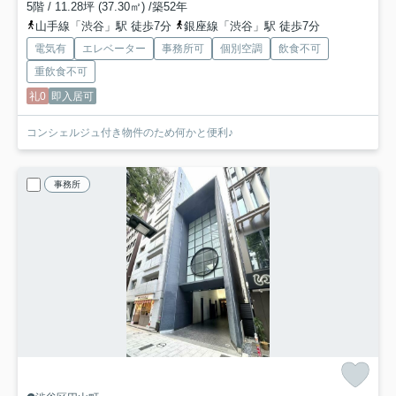
5階 / 11.28坪 (37.30㎡) /築52年
山手線「渋谷」駅 徒歩7分
銀座線「渋谷」駅 徒歩7分
電気有
エレベーター
事務所可
個別空調
飲食不可
重飲食不可
礼0
即入居可
コンシェルジュ付き物件のため何かと便利♪
事務所