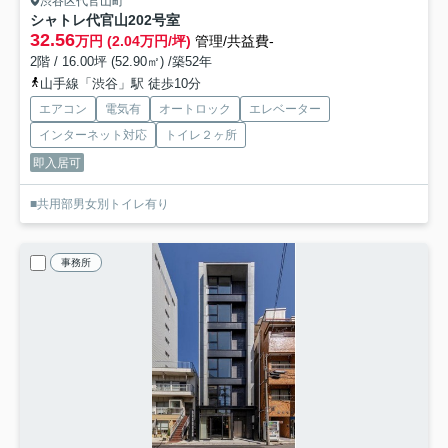
渋谷区代官山町
シャトレ代官山
202号室
32.56
万円 (2.04万円/坪)
管理/共益費-
2階 / 16.00坪 (52.90㎡) /築52年
山手線「渋谷」駅 徒歩10分
エアコン
電気有
オートロック
エレベーター
インターネット対応
トイレ２ヶ所
即入居可
■共用部男女別トイレ有り
事務所