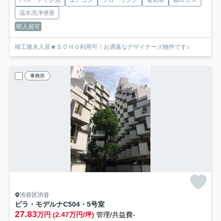
バス・トイレ別
エアコン
フローリング
電気有
都市ガス
温水洗浄便座
即入居可
竣工後未入居★ＳＯＨＯ利用可！お洒落なデザイナーズ物件です♪
事務所
渋谷区渋谷
ビラ・モデルナ
C504・5号室
27.83
万円 (2.47万円/坪)
管理/共益費-