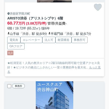
渋谷区宇田川町
ARISTO渋谷（アリストシブヤ）
6階
60.77
万円 (3.08万円/坪)
管理/共益費-
6階 / 19.72坪 (65.22㎡) /築6年
山手線「渋谷」駅 徒歩9分
半蔵門線「渋谷」駅 徒歩7分
電気有
エレベーター
法人可
耐震構造
事務所可
OAフロア
礼0
★松濤至近！人気の奥渋エリア☆2駅10路線利用可能で交通アクセス良
好！★ビジネスの拠点にふさわしい一室☆業務効率を最大化...
もっと見
る
事務所