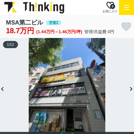
0
お気に入り
MSA第二ビル
空室2
18.7万円
(1.44万円～1.46万円/坪)
管理/共益費 0円
1
/
12