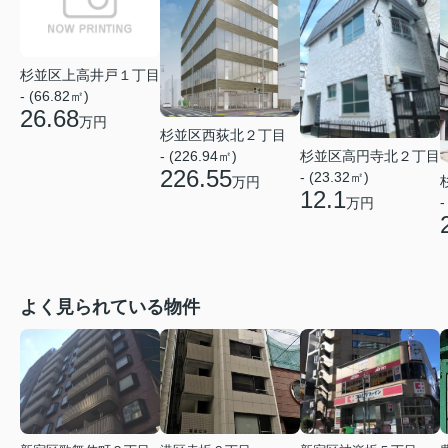
杉並区上高井戸１丁目
- (66.82㎡)
26.68
万円
杉並区西荻北２丁目
- (226.94㎡)
杉並区高円寺北２丁目
226.55
- (23.32㎡)
万円
12.1
-
万円
よく見られている物件