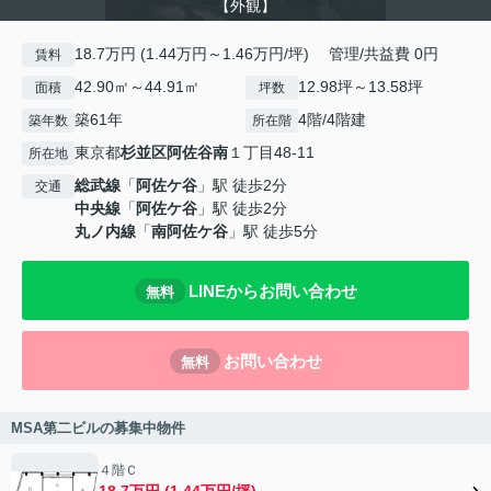
【外観】
18.7万円 (1.44万円～1.46万円/坪) 管理/共益費 0円
賃料
42.90㎡～44.91㎡
12.98坪～13.58坪
面積
坪数
築61年
4階/4階建
築年数
所在階
東京都
杉並区
阿佐谷南
１丁目48-11
所在地
総武線
「
阿佐ケ谷
」駅 徒歩2分
交通
中央線
「
阿佐ケ谷
」駅 徒歩2分
丸ノ内線
「
南阿佐ケ谷
」駅 徒歩5分
LINEからお問い合わせ
無料
お問い合わせ
無料
MSA第二ビルの募集中物件
４階Ｃ
18.7万円 (1.44万円/坪)