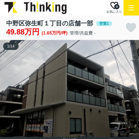
0
お気に入り
中野区弥生町１丁目の店舗一部
空室1
49.88万円
(1.65万円/坪)
管理/共益費 -
1
/
14