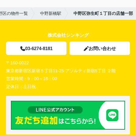
野区の物件一覧
中野新橋駅
中野区弥生町１丁目の店舗一部
株式会社シンキング
03-6274-8181
お問い合わせ
〒160-0022
東京都新宿区新宿５丁目11-25 アソルティ新宿5丁目 ２階
営業時間：
9：00～18：00
定休日：
土日祝