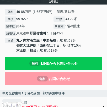
【外観】
49.88万円 (1.65万円/坪) 管理/共益費 -
賃料
99.92㎡
30.22坪
面積
坪数
築4年
1階/3階建
築年数
所在階
東京都
中野区
弥生町
１丁目43-9
所在地
丸ノ内方南支線
「
中野新橋
」駅 徒歩7分
交通
都営大江戸線
「
西新宿五丁目
」駅 徒歩10分
京王線
「
初台
」駅 徒歩17分
LINEからお問い合わせ
無料
お問い合わせ
無料
中野区弥生町１丁目の店舗一部の募集中物件
１階
49.88万円 (1.65万円/坪)