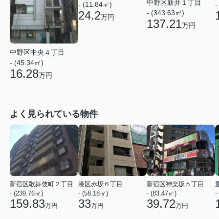
中野区新井１丁目
- (11.84㎡)
-
24.2
- (343.63㎡)
万円
137.21
万円
中野区中央４丁目
- (45.34㎡)
16.28
万円
よく見られている物件
新宿区歌舞伎町２丁目
港区赤坂６丁目
新宿区神楽坂５丁目
- (239.76㎡)
- (58.18㎡)
- (83.47㎡)
-
159.83
33
39.72
万円
万円
万円