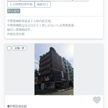
２４時間利用可能
物販向け
即入居可
中野新橋駅前徒歩１０秒の好立地。
中野新橋駅は出入口が１ヶ所しかないため商業最適。
幅広い業種相談可。
内装住居仕様
店舗一部
中野区弥生町