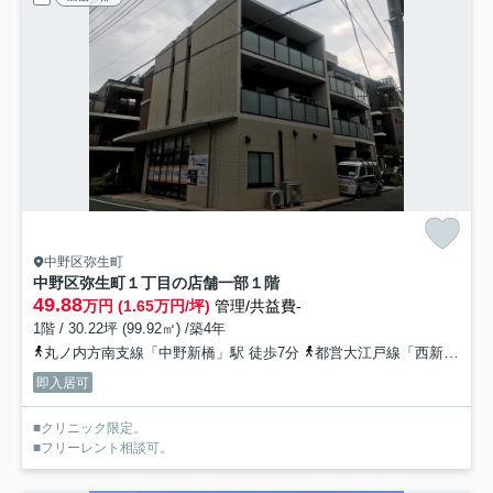
中野区弥生町
中野区弥生町１丁目の店舗一部
１階
49.88
万円 (1.65万円/坪)
管理/共益費-
1階 / 30.22坪 (99.92㎡) /築4年
丸ノ内方南支線「中野新橋」駅 徒歩7分
都営大江戸線「西新宿五丁目」駅 徒歩10分
即入居可
■クリニック限定。
■フリーレント相談可。