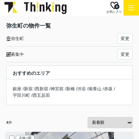
0
お気に入り
弥生町の物件一覧
弥生町
変更
募集中
変更
おすすめのエリア
銀座
/
新宿
/
西新宿
/
神宮前
/
新橋
/
渋谷
/
南青山
/
赤坂
/
宇田川町
/
西五反田
4
件
店舗一部