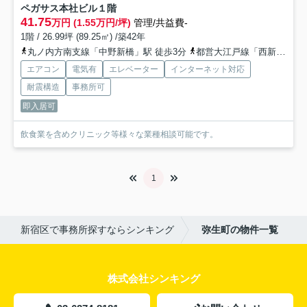
ペガサス本社ビル
１階
41.75
万円 (1.55万円/坪)
管理/共益費-
1階 / 26.99坪 (89.25㎡) /築42年
丸ノ内方南支線「中野新橋」駅 徒歩3分
都営大江戸線「西新宿五丁目」駅 徒歩10分
エアコン
電気有
エレベーター
インターネット対応
耐震構造
事務所可
即入居可
飲食業を含めクリニック等様々な業種相談可能です。
1
新宿区で事務所探すならシンキング
弥生町の物件一覧
株式会社シンキング