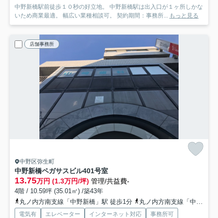
中野新橋駅前徒歩１０秒の好立地。 中野新橋駅は出入口が１ヶ所しかな
いため商業最適。 幅広い業種相談可。 契約期間：事務所...
もっと見る
店舗事務所
中野区弥生町
中野新橋ペガサスビル
401号室
13.75
万円 (1.3万円/坪)
管理/共益費-
4階 / 10.59坪 (35.01㎡) /築43年
丸ノ内方南支線「中野新橋」駅 徒歩1分
丸ノ内方南支線「中野富士見町」駅 徒歩8分
電気有
エレベーター
インターネット対応
事務所可