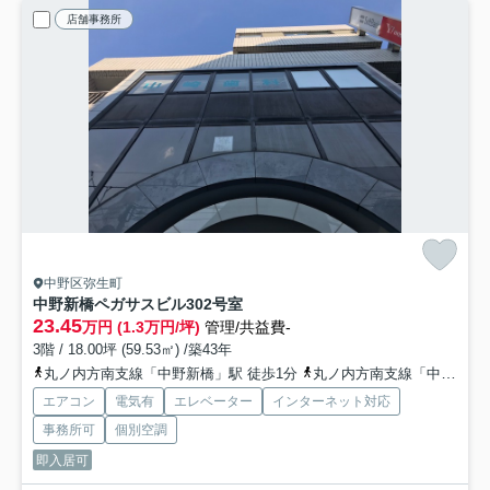
店舗事務所
中野区弥生町
中野新橋ペガサスビル
302号室
23.45
万円 (1.3万円/坪)
管理/共益費-
3階 / 18.00坪 (59.53㎡) /築43年
丸ノ内方南支線「中野新橋」駅 徒歩1分
丸ノ内方南支線「中野富士見町」駅 徒歩8分
エアコン
電気有
エレベーター
インターネット対応
事務所可
個別空調
即入居可