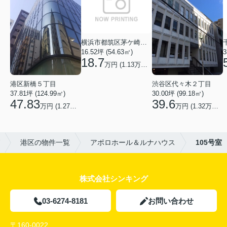
横浜市都筑区茅ケ崎中央
16.52坪 (54.63㎡)
3
18.7
万円 (1.13万円/坪)
渋谷区代々木２丁目
港区新橋５丁目
30.00坪 (99.18㎡)
37.81坪 (124.99㎡)
39.6
47.83
万円 (1.32万円/坪)
万円 (1.27万円/坪)
港区の物件一覧
アポロホール＆ルナハウス
105号室
株式会社シンキング
03-6274-8181
お問い合わせ
〒160-0022