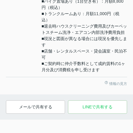
■バイク置場あり（1台空き有）：月額8,800
円（税込）
■トランクルームあり：月額11,000円（税
込）
■退去時ハウスクリーニング費用及びカーペッ
トスチーム洗浄・エアコン内部洗浄費用負担
■現況と図面が異なる場合には現況を優先しま
す
■店舗・レンタルスペース・貸会議室・民泊不
可
■ご契約時に仲介手数料として成約賃料の1ヶ
月分及び消費税を申し受けます
情報の見方
メールで共有する
LINEで共有する