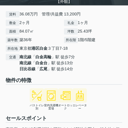
【外観】
36.08万円 管理/共益費 13,200円
賃料
2ヶ月
1ヶ月
敷金
礼金
84.07㎡
25.43坪
面積
坪数
築36年
1階/5階建
築年数
所在階
東京都
港区
白金
３丁目7-18
所在地
南北線
「
白金高輪
」駅 徒歩7分
交通
南北線
「
白金台
」駅 徒歩13分
日比谷線
「
広尾
」駅 徒歩14分
物件の特徴
バストイレ
室内洗濯機
オートロッ
エレベータ
別
置場
ク
ー
セールスポイント