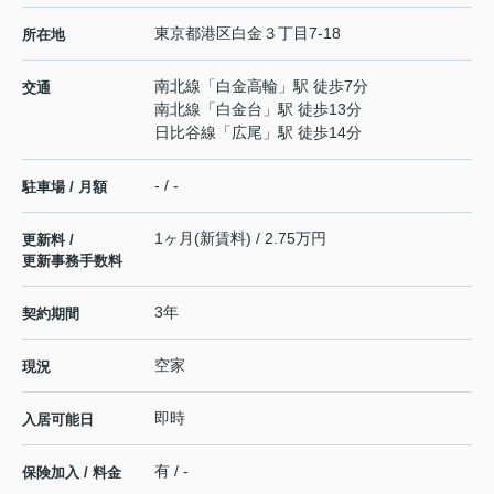
東京都
港区
白金
３丁目7-18
所在地
南北線
「
白金高輪
」駅 徒歩7分
交通
南北線
「
白金台
」駅 徒歩13分
日比谷線
「
広尾
」駅 徒歩14分
- / -
駐車場 / 月額
1ヶ月(新賃料) / 2.75万円
更新料 /
更新事務手数料
3年
契約期間
空家
現況
即時
入居可能日
有 / -
保険加入 / 料金