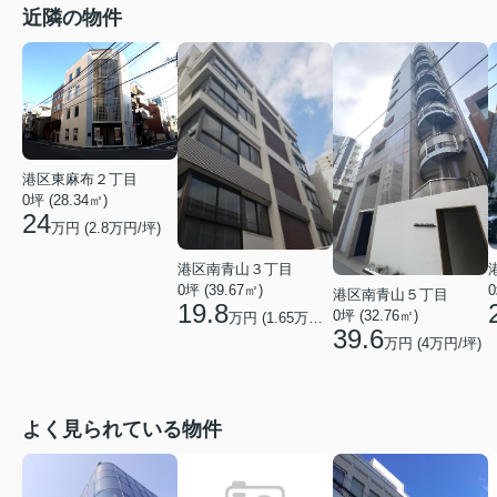
近隣の物件
港区東麻布２丁目
0坪 (28.34㎡)
24
万円 (
2.8
万円/坪)
港区南青山３丁目
0坪 (39.67㎡)
0
港区南青山５丁目
19.8
0坪 (32.76㎡)
万円 (
1.65
万円/坪)
39.6
万円 (
4
万円/坪)
よく見られている物件