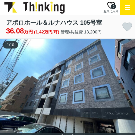
0
お気に入り
アポロホール＆ルナハウス 105号室
36.08
万円
(1.42万円/坪)
管理/共益費 13,200円
1
/
10