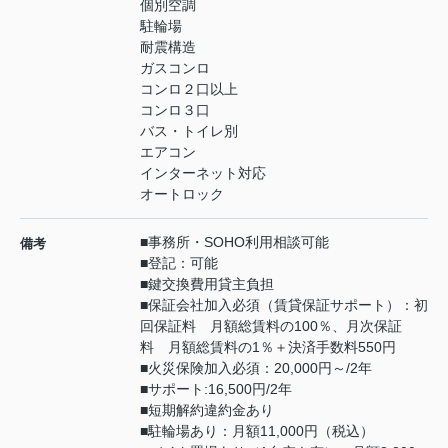
個別空調
駐輪場
耐震構造
ガスコンロ
コンロ２口以上
コンロ３口
バス・トイレ別
エアコン
インターネット対応
オートロック
■事務所・SOHO利用相談可能
備考
■登記：可能
■鍵交換費用貸主負担
■保証会社加入必須（賃貸保証サポート）：初
回保証料 月額総賃料の100％、月次保証
料 月額総賃料の1％＋決済手数料550円
■火災保険加入必須：20,000円～/2年
■サポート:16,500円/2年
■短期解約違約金あり
■駐輪場あり：月額11,000円（税込）