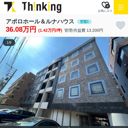
0
お気に入り
アポロホール＆ルナハウス
空室1
36.08万円
(1.42万円/坪)
管理/共益費 13,200円
1
/
9