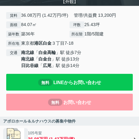
【外観】
36.08万円 (1.42万円/坪) 管理/共益費 13,200円
賃料
84.07㎡
25.43坪
面積
坪数
築36年
1階/5階建
築年数
所在階
東京都
港区
白金
３丁目7-18
所在地
南北線
「
白金高輪
」駅 徒歩7分
交通
南北線
「
白金台
」駅 徒歩13分
日比谷線
「
広尾
」駅 徒歩14分
LINEからお問い合わせ
無料
お問い合わせ
無料
アポロホール＆ルナハウスの募集中物件
105号室
36.08万円 (1.42万円/坪)