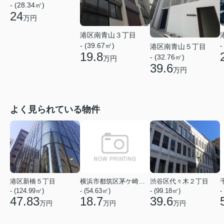
- (28.34㎡)
24
万円
港区南青山３丁目
- (39.67㎡)
-
港区南青山５丁目
19.8
- (32.76㎡)
万円
39.6
万円
よく見られている物件
港区新橋５丁目
横浜市都筑区茅ケ崎中央
渋谷区代々木２丁目
- (124.99㎡)
- (54.63㎡)
- (99.18㎡)
-
47.83
18.7
39.6
万円
万円
万円