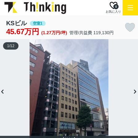
0
お気に入り
KSビル
空室1
45.67万円
(1.27万円/坪)
管理/共益費 119,130円
1
/
12