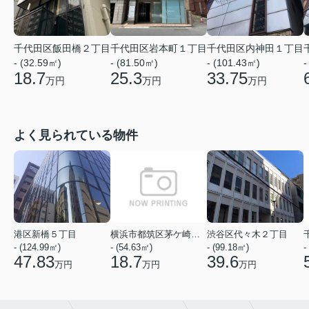
千代田区飯田橋２丁目
千代田区岩本町１丁目
千代田区内神田１丁目
- (32.59㎡)
- (81.50㎡)
- (101.43㎡)
-
18.7
25.3
33.75
万円
万円
万円
よく見られている物件
港区新橋５丁目
横浜市都筑区茅ケ崎中央
渋谷区代々木２丁目
- (124.99㎡)
- (54.63㎡)
- (99.18㎡)
-
47.83
18.7
39.6
万円
万円
万円