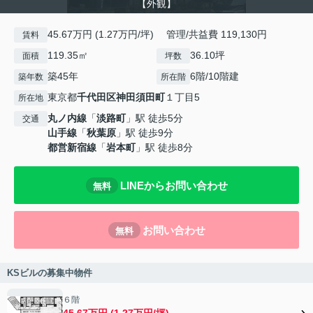
【外観】
45.67万円 (1.27万円/坪) 管理/共益費 119,130円
賃料
119.35㎡
36.10坪
面積
坪数
築45年
6階/10階建
築年数
所在階
東京都
千代田区
神田須田町
１丁目5
所在地
丸ノ内線
「
淡路町
」駅 徒歩5分
交通
山手線
「
秋葉原
」駅 徒歩9分
都営新宿線
「
岩本町
」駅 徒歩8分
LINEからお問い合わせ
無料
お問い合わせ
無料
KSビルの募集中物件
６階
45.67万円 (1.27万円/坪)