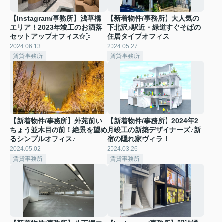
【Instagram/事務所】浅草橋
【新着物件/事務所】大人気の
エリア！2023年竣工のお洒落
下北沢♪駅近・緑道すぐそばの
セットアップオフィス✩︎⡱
住居タイプオフィス
2024.06.13
2024.05.27
賃貸事務所
賃貸事務所
【新着物件/事務所】外苑前い
【新着物件/事務所】2024年2
ちょう並木目の前！絶景を望め
月竣工の新築デザイナーズ♪新
るシンプルオフィス♪
宿の隠れ家ヴィラ！
2024.05.02
2024.03.26
賃貸事務所
賃貸事務所