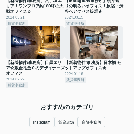
【新着物件/事務所】八丁堀エ
【Instagram/事務所】明治通
リア！ワンフロア約180坪の大
りの明るいオフィス！原宿・渋
型オフィス☆
谷へアクセス抜群★
2024.03.21
2024.03.15
賃貸事務所
賃貸事務所
【新着物件/事務所】目黒エリ
【新着物件/事務所】日本橋 セ
ア☆敷金礼金０のデザイナーズ
ットアップオフィス★
オフィス！
2024.01.18
2024.02.29
賃貸事務所
賃貸事務所
おすすめのカテゴリ
Instagram
賃貸店舗
店舗事務所