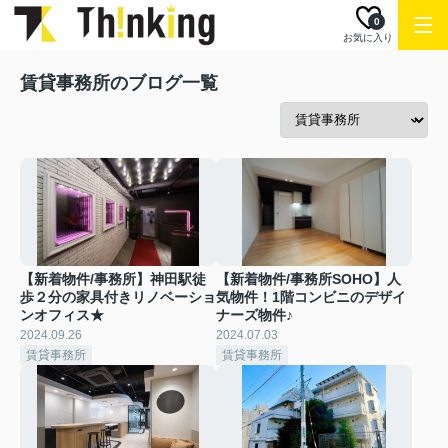
0
お気に入り
賃貸事務所のブログ一覧
【新着物件/事務所】神田駅徒
【新着物件/事務所SOHO】人
歩２分の家具付きリノベーショ
気物件！1階コンビニのデザイ
ンオフィス★
ナーズ物件♪
2024.09.26
2024.07.03
賃貸事務所
賃貸事務所