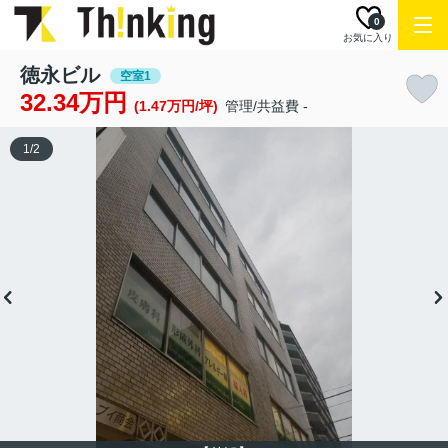
0
お気に入り
徳永ビル
空室1
32.34万円
(1.47万円/坪)
管理/共益費 -
1
/
2