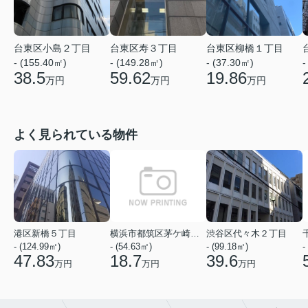
台東区小島２丁目
台東区寿３丁目
台東区柳橋１丁目
- (155.40㎡)
- (149.28㎡)
- (37.30㎡)
-
38.5
59.62
19.86
万円
万円
万円
よく見られている物件
港区新橋５丁目
横浜市都筑区茅ケ崎中央
渋谷区代々木２丁目
- (124.99㎡)
- (54.63㎡)
- (99.18㎡)
-
47.83
18.7
39.6
万円
万円
万円