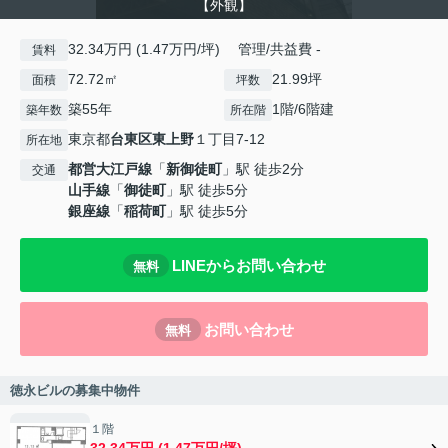
【外観】
32.34万円 (1.47万円/坪) 管理/共益費 -
賃料
72.72㎡
21.99坪
面積
坪数
築55年
1階/6階建
築年数
所在階
東京都
台東区
東上野
１丁目7-12
所在地
都営大江戸線
「
新御徒町
」駅 徒歩2分
交通
山手線
「
御徒町
」駅 徒歩5分
銀座線
「
稲荷町
」駅 徒歩5分
LINEからお問い合わせ
無料
お問い合わせ
無料
徳永ビルの募集中物件
１階
32.34万円 (1.47万円/坪)