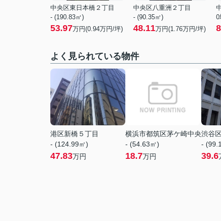
中央区東日本橋２丁目
中央区八重洲２丁目
- (190.83㎡)
- (90.35㎡)
0
53.97
48.11
8
万円(
0.94
万円/坪)
万円(
1.76
万円/坪)
よく見られている物件
港区新橋５丁目
横浜市都筑区茅ケ崎中央
渋谷
- (124.99㎡)
- (54.63㎡)
- (99
47.83
18.7
39.6
万円
万円