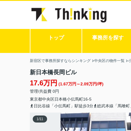
トップ
事務所を探す
新宿区で事務所探すならシンキング
中央区の物件一覧
新日本橋長岡ビル
17.6万円
(1.67万円～2.09万円/坪)
管理/共益費 0円
東京都
中央区
日本橋小伝馬町
16-5
日比谷線「小伝馬町」駅徒歩3分
総武本線「馬喰町
1
/
11