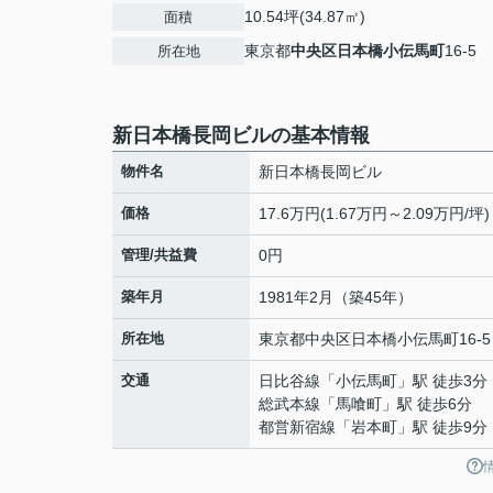
10.54坪(34.87㎡)
面積
東京都
中央区
日本橋小伝馬町
16-5
所在地
新日本橋長岡ビルの基本情報
物件名
新日本橋長岡ビル
価格
17.6万円(1.67万円～2.09万円/坪)
管理/共益費
0円
築年月
1981年2月（築45年）
所在地
東京都
中央区
日本橋小伝馬町
16-5
交通
日比谷線
「
小伝馬町
」駅 徒歩3分
総武本線
「
馬喰町
」駅 徒歩6分
都営新宿線
「
岩本町
」駅 徒歩9分