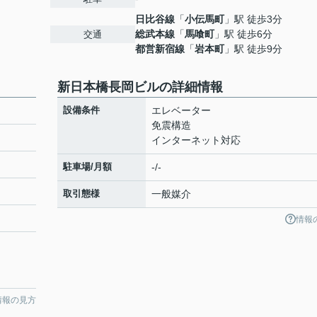
日比谷線
「
小伝馬町
」駅 徒歩3分
総武本線
「
馬喰町
」駅 徒歩6分
交通
都営新宿線
「
岩本町
」駅 徒歩9分
新日本橋長岡ビルの詳細情報
設備条件
エレベーター
免震構造
インターネット対応
駐車場/月額
-/-
取引態様
一般媒介
情報
情報の見方