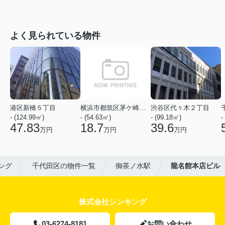
よく見られている物件
港区新橋５丁目
横浜市都筑区茅ケ崎中央
渋谷区代々木２丁目
- (124.99㎡)
- (54.63㎡)
- (99.18㎡)
-
47.83
18.7
39.6
万円
万円
万円
ング
千代田区の物件一覧
御茶ノ水駅
龍名館本店ビル
株式会社シンキング
03-6274-8181
お問い合わせ