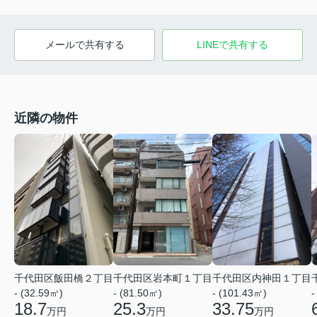
メールで共有する
LINEで共有する
近隣の物件
千代田区飯田橋２丁目
千代田区岩本町１丁目
千代田区内神田１丁目
- (32.59㎡)
- (81.50㎡)
- (101.43㎡)
-
18.7
25.3
33.75
万円
万円
万円