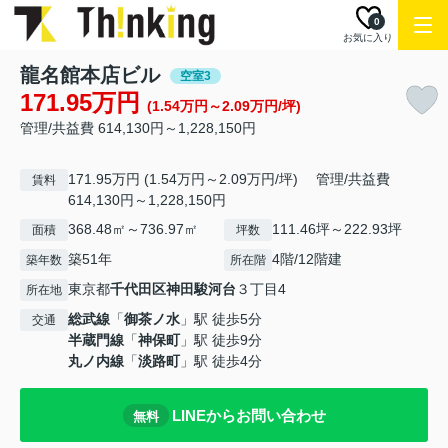
0
お気に入り
龍名館本店ビル
空室3
171.95万円
(1.54万円～2.09万円/坪)
管理/共益費 614,130円～1,228,150円
171.95万円 (1.54万円～2.09万円/坪) 管理/共益費
賃料
614,130円～1,228,150円
368.48㎡～736.97㎡
111.46坪～222.93坪
面積
坪数
築51年
4階/12階建
築年数
所在階
東京都
千代田区
神田駿河台
３丁目4
所在地
総武線
「
御茶ノ水
」駅 徒歩5分
交通
半蔵門線
「
神保町
」駅 徒歩9分
丸ノ内線
「
淡路町
」駅 徒歩4分
LINEからお問い合わせ
無料