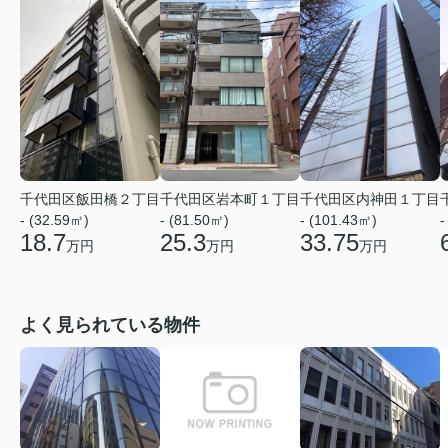
千代田区飯田橋２丁目
千代田区岩本町１丁目
千代田区内神田１丁目
- (32.59㎡)
- (81.50㎡)
- (101.43㎡)
-
18.7
25.3
33.75
万円
万円
万円
よく見られている物件