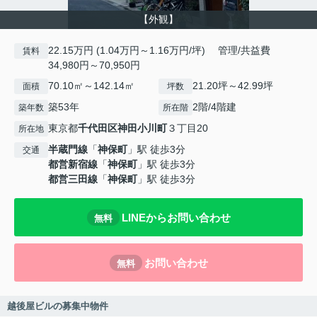
【外観】
22.15万円 (1.04万円～1.16万円/坪) 管理/共益費
賃料
34,980円～70,950円
70.10㎡～142.14㎡
21.20坪～42.99坪
面積
坪数
築53年
2階/4階建
築年数
所在階
東京都
千代田区
神田小川町
３丁目20
所在地
半蔵門線
「
神保町
」駅 徒歩3分
交通
都営新宿線
「
神保町
」駅 徒歩3分
都営三田線
「
神保町
」駅 徒歩3分
LINEからお問い合わせ
無料
お問い合わせ
無料
越後屋ビルの募集中物件