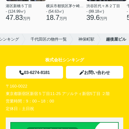
港区新橋５丁目
横浜市都筑区茅ケ崎中央
渋谷区代々木２丁目
- (124.99㎡)
- (54.63㎡)
- (99.18㎡)
-
47.83
18.7
39.6
万円
万円
万円
シンキング
千代田区の物件一覧
神保町駅
越後屋ビル
株式会社シンキング
03-6274-8181
お問い合わせ
〒160-0022
東京都新宿区新宿５丁目11-25 アソルティ新宿5丁目 ２階
営業時間：
9：00～18：00
定休日：
土日祝