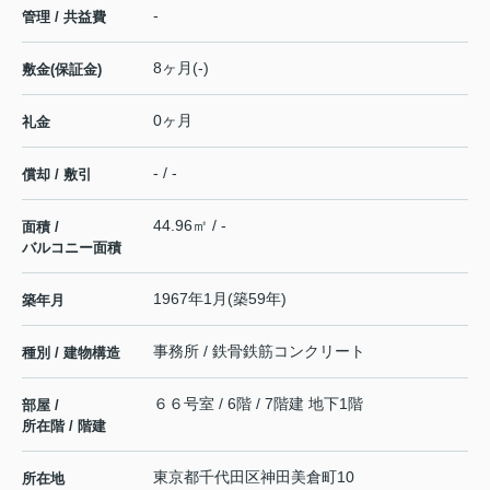
-
管理 / 共益費
8ヶ月(-)
敷金(保証金)
0ヶ月
礼金
- / -
償却 / 敷引
44.96㎡ / -
面積 /
バルコニー面積
1967年1月(築59年)
築年月
事務所 / 鉄骨鉄筋コンクリート
種別 / 建物構造
６６号室 / 6階 / 7階建 地下1階
部屋 /
所在階 / 階建
東京都
千代田区
神田美倉町
10
所在地