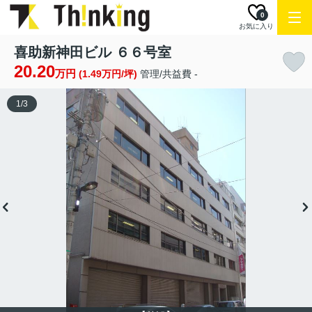
0
お気に入り
喜助新神田ビル ６６号室
20.20
万円
(1.49万円/坪)
管理/共益費 -
1
/
3