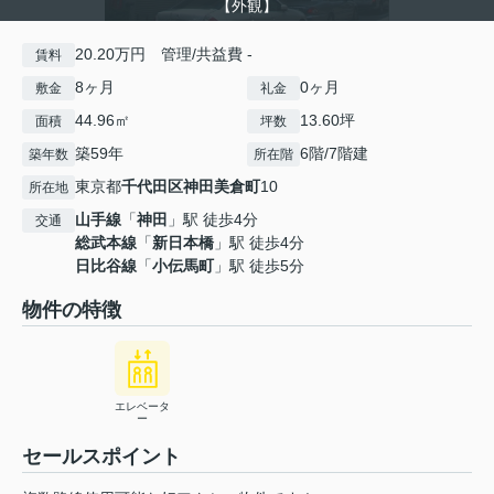
【外観】
20.20万円 管理/共益費 -
賃料
8ヶ月
0ヶ月
敷金
礼金
44.96㎡
13.60坪
面積
坪数
築59年
6階/7階建
築年数
所在階
東京都
千代田区
神田美倉町
10
所在地
山手線
「
神田
」駅 徒歩4分
交通
総武本線
「
新日本橋
」駅 徒歩4分
日比谷線
「
小伝馬町
」駅 徒歩5分
物件の特徴
エレベータ
ー
セールスポイント