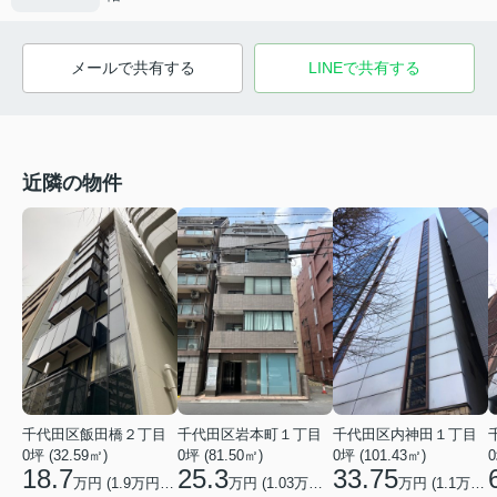
メールで共有する
LINEで共有する
近隣の物件
千代田区飯田橋２丁目
千代田区岩本町１丁目
千代田区内神田１丁目
0坪 (32.59㎡)
0坪 (81.50㎡)
0坪 (101.43㎡)
0
18.7
25.3
33.75
万円 (
1.9
万円/坪)
万円 (
1.03
万円/坪)
万円 (
1.1
万円/坪)