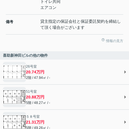
トイレ共同
エアコン
貸主指定の保証会社と保証委託契約を締結し
備考
て頂く場合がございます
情報の見方
喜助新神田ビルの他の物件
26号室
20.74万円
2階 / 47.94㎡ / -
51号室
20.88万円
5階 / 48.27㎡ / -
５８号室
21.31万円
5階 / 49.26㎡ / -