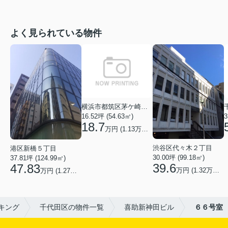
よく見られている物件
横浜市都筑区茅ケ崎中央
16.52坪 (54.63㎡)
3
18.7
万円 (1.13万円/坪)
渋谷区代々木２丁目
港区新橋５丁目
30.00坪 (99.18㎡)
37.81坪 (124.99㎡)
39.6
47.83
万円 (1.32万円/坪)
万円 (1.27万円/坪)
キング
千代田区の物件一覧
喜助新神田ビル
６６号室