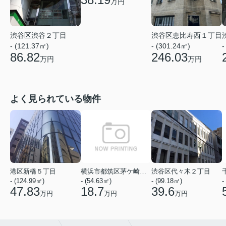
万円
渋谷区渋谷２丁目
渋谷区恵比寿西１丁目
- (121.37㎡)
- (301.24㎡)
-
86.82
246.03
万円
万円
よく見られている物件
港区新橋５丁目
横浜市都筑区茅ケ崎中央
渋谷区代々木２丁目
- (124.99㎡)
- (54.63㎡)
- (99.18㎡)
-
47.83
18.7
39.6
万円
万円
万円