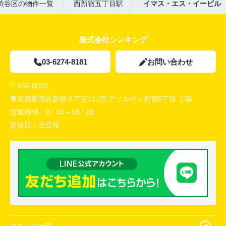
渋谷区の物件一覧
西新宿五丁目駅
イマス・エス・イービル
株式会社シンキング
03-6274-8181
お問い合わせ
〒160-0022
東京都新宿区新宿５丁目11-25 アソルティ新宿5丁目 ２階
営業時間：
9：00～18：00
定休日：
土日祝
スタッフ一覧