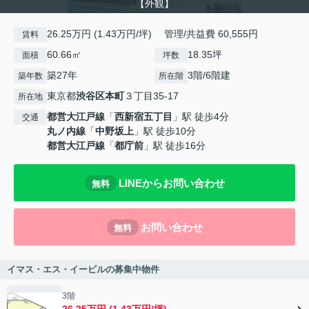
【外観】
26.25万円 (1.43万円/坪) 管理/共益費 60,555円
賃料
60.66㎡
18.35坪
面積
坪数
築27年
3階/6階建
築年数
所在階
東京都
渋谷区
本町
３丁目35-17
所在地
都営大江戸線
「
西新宿五丁目
」駅 徒歩4分
交通
丸ノ内線
「
中野坂上
」駅 徒歩10分
都営大江戸線
「
都庁前
」駅 徒歩16分
LINEからお問い合わせ
無料
お問い合わせ
無料
イマス・エス・イービルの募集中物件
3階
26.25万円 (1.43万円/坪)