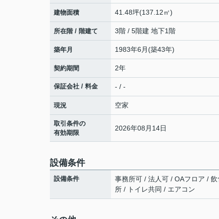
41.48坪(137.12㎡)
建物面積
3階 / 5階建 地下1階
所在階 / 階建て
1983年6月(築43年)
築年月
2年
契約期間
保証会社 / 料金
- / -
空家
現況
取引条件の
2026年08月14日
有効期限
設備条件
設備条件
事務所可 / 法人可 / OAフロア /
所 / トイレ共同 / エアコン