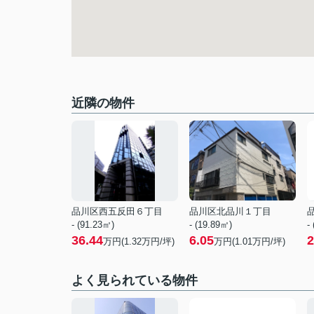
近隣の物件
品川区西五反田６丁目
品川区北品川１丁目
- (91.23㎡)
- (19.89㎡)
-
36.44
6.05
2
万円(
1.32
万円/坪)
万円(
1.01
万円/坪)
よく見られている物件