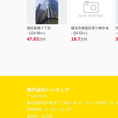
港区新橋５丁目
横浜市都筑区茅ケ崎中央
- (124.99㎡)
- (54.63㎡)
-
47.83
18.7
3
万円
万円
株式会社シンキング
〒160-0022
東京都新宿区新宿５丁目11-25 アソルティ新宿5丁目 
営業時間：
9：00～18：00
定休日：
土日祝