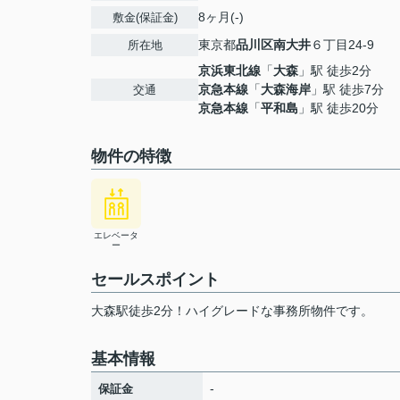
8ヶ月(-)
敷金(保証金)
東京都
品川区
南大井
６丁目24-9
所在地
京浜東北線
「
大森
」駅 徒歩2分
京急本線
「
大森海岸
」駅 徒歩7分
交通
京急本線
「
平和島
」駅 徒歩20分
物件の特徴
エレベータ
ー
セールスポイント
大森駅徒歩2分！ハイグレードな事務所物件です。
基本情報
-
保証金