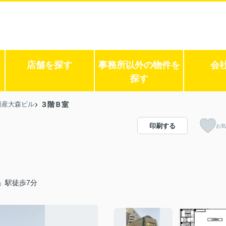
店舗を探す
事務所以外の物件を
会
探す
興産大森ビル
３階Ｂ室
印刷する
お気
」駅徒歩7分