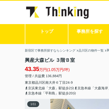
トップ
事務所を探す
新宿区で事務所探すならシンキング
品川区の物件一覧
興産大森ビル ３階Ｂ室
43.35
万円(1.05万円/坪)
管理 / 共益費 136,884円
東京都
品川区
南大井
６丁目24-9
京浜東北線「大森」駅徒歩2分
京急本線「大森海岸
京急本線「平和島」駅徒歩20分
1
/
11