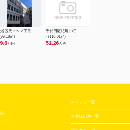
渋谷区代々木２丁目
千代田区紀尾井町
 (99.18㎡)
- (110.01㎡)
9.6
51.26
万円
万円
スタッフ一覧
２階
お客様の声一覧