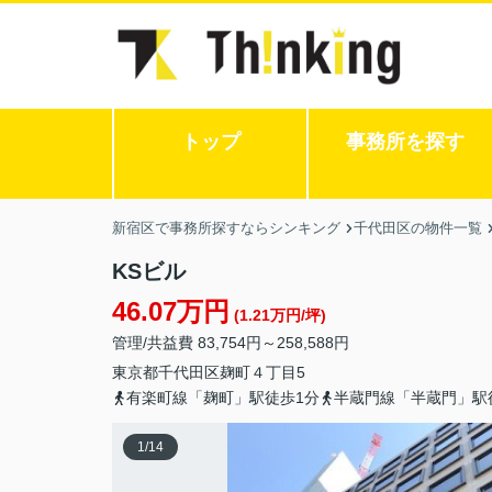
トップ
事務所を探す
新宿区で事務所探すならシンキング
千代田区の物件一覧
KSビル
46.07万円
(1.21万円/坪)
管理/共益費 83,754円～258,588円
東京都
千代田区
麹町
４丁目5
有楽町線「麹町」駅徒歩1分
半蔵門線「半蔵門」駅
1
/
14