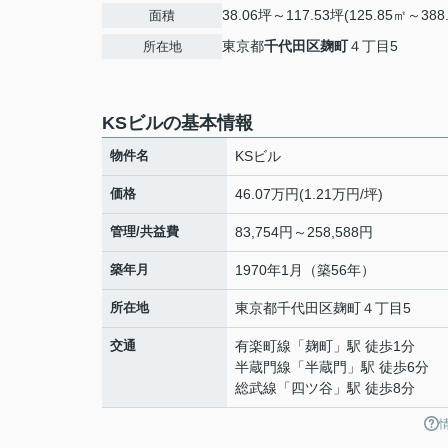
38.06坪～117.53坪(125.85㎡～388
面積
東京都
千代田区
麹町
４丁目5
所在地
KSビルの基本情報
物件名
KSビル
価格
46.07万円(1.21万円/坪)
管理/共益費
83,754円～258,588円
築年月
1970年1月（築56年）
所在地
東京都
千代田区
麹町
４丁目5
交通
有楽町線
「
麹町
」駅 徒歩1分
半蔵門線
「
半蔵門
」駅 徒歩6分
総武線
「
四ツ谷
」駅 徒歩8分