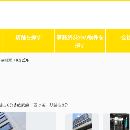
店舗を探す
事務所以外の物件を
会
探す
KSビル
麹町駅
徒歩6分
総武線「四ツ谷」駅徒歩8分