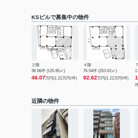
KSビルで募集中の物件
２階
４階
38.06坪 (125.85㎡)
76.54坪 (253.02㎡)
1
46.07
92.62
1
万円(1.21万円/坪)
万円(1.21万円/坪)
坪
近隣の物件