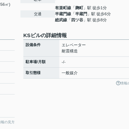
.56㎡)
有楽町線
「
麹町
」駅 徒歩1分
半蔵門線
「
半蔵門
」駅 徒歩6分
交通
総武線
「
四ツ谷
」駅 徒歩8分
KSビルの詳細情報
設備条件
エレベーター
耐震構造
駐車場/月額
-/-
取引態様
一般媒介
情報
情報の見方