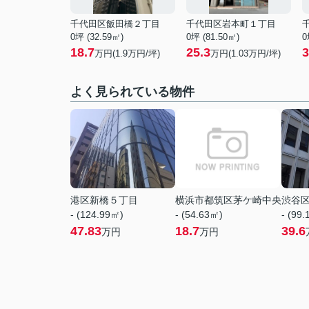
千代田区飯田橋２丁目
千代田区岩本町１丁目
0坪 (32.59㎡)
0坪 (81.50㎡)
0
18.7
25.3
3
万円(
1.9
万円/坪)
万円(
1.03
万円/坪)
よく見られている物件
港区新橋５丁目
横浜市都筑区茅ケ崎中央
渋谷
- (124.99㎡)
- (54.63㎡)
- (99
47.83
18.7
39.6
万円
万円