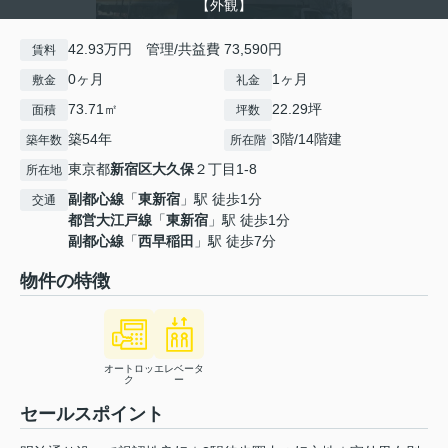
【外観】
42.93万円 管理/共益費 73,590円
賃料
0ヶ月
1ヶ月
敷金
礼金
73.71㎡
22.29坪
面積
坪数
築54年
3階/14階建
築年数
所在階
東京都
新宿区
大久保
２丁目1-8
所在地
副都心線
「
東新宿
」駅 徒歩1分
交通
都営大江戸線
「
東新宿
」駅 徒歩1分
副都心線
「
西早稲田
」駅 徒歩7分
物件の特徴
オートロッ
エレベータ
ク
ー
セールスポイント