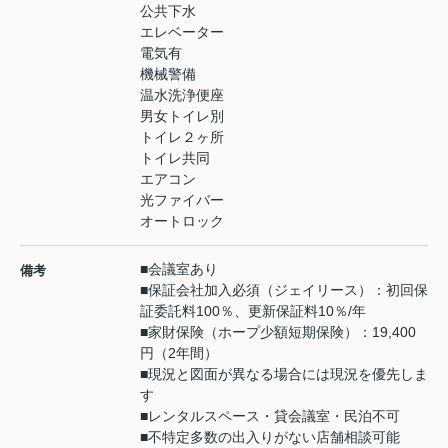
公共下水
エレベーター
電気有
機械警備
温水洗浄便座
男女トイレ別
トイレ２ヶ所
トイレ共同
エアコン
光ファイバー
オートロック
■会議室あり
備考
■保証会社加入必須（ジェイリース）：初回保
証委託料100％、更新保証料10％/年
■家財保険（ホープ少額短期保険）：19,400
円（2年間）
■現況と図面が異なる場合には現況を優先しま
す
■レンタルスペース・貸会議室・民泊不可
■不特定多数の出入りがない店舗相談可能