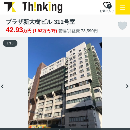
0
お気に入り
プラザ新大樹ビル 311号室
42.93
万円
(1.93万円/坪)
管理/共益費 73,590円
1
/
13