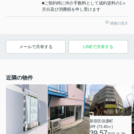
■ご契約時に仲介手数料として成約賃料の1ヶ
月分及び消費税を申し受けます
情報の見方
メールで共有する
LINEで共有する
近隣の物件
新宿区信濃町
0坪 (73.40㎡)
39.57