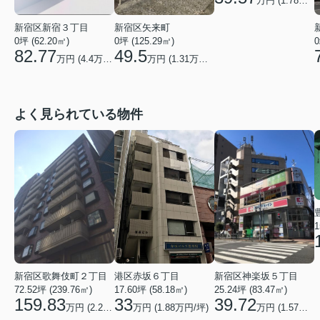
万円 (
1.78
万円/
新宿区矢来町
新宿区新宿３丁目
0坪 (125.29㎡)
0
0坪 (62.20㎡)
49.5
82.77
万円 (
1.31
万円/坪)
万円 (
4.4
万円/坪)
よく見られている物件
1
港区赤坂６丁目
新宿区神楽坂５丁目
新宿区歌舞伎町２丁目
17.60坪 (58.18㎡)
25.24坪 (83.47㎡)
72.52坪 (239.76㎡)
33
39.72
159.83
万円 (1.88万円/坪)
万円 (1.57万円/坪)
万円 (2.2万円/坪)