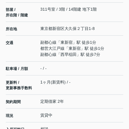
311号室 / 3階 / 14階建 地下1階
部屋 /
所在階 / 階建
東京都
新宿区
大久保
２丁目1-8
所在地
副都心線
「
東新宿
」駅 徒歩1分
交通
都営大江戸線
「
東新宿
」駅 徒歩1分
副都心線
「
西早稲田
」駅 徒歩7分
- / -
駐車場 / 月額
1ヶ月(新賃料) / -
更新料 /
更新事務手数料
定期借家 2年
契約期間
賃貸中
現況