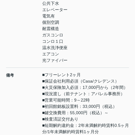
公共下水
エレベーター
電気有
個別空調
耐震構造
ガスコンロ
コンロ１口
温水洗浄便座
エアコン
光ファイバー
■フリーレント2ヶ月
備考
■保証会社利用必須（Casa/クレデンス）
■火災保険加入必須：17,000円から（2年間）
■現況渡し（前テナント：アパレル事務所）
■営業可能時間：9～22時
■初回館銘板設置料：33,000円（税込）
■鍵交換費用：55,000円（税込）～
■検査済証交付あり
■短期解約違約金：2年未満解約時賃料0.5ヶ月
分/1年未満解約時賃料1ヶ月分