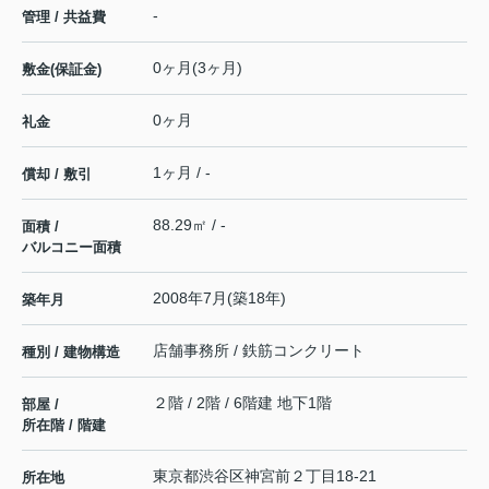
-
管理 / 共益費
0ヶ月(3ヶ月)
敷金(保証金)
0ヶ月
礼金
1ヶ月 / -
償却 / 敷引
88.29㎡ / -
面積 /
バルコニー面積
2008年7月(築18年)
築年月
店舗事務所 / 鉄筋コンクリート
種別 / 建物構造
２階 / 2階 / 6階建 地下1階
部屋 /
所在階 / 階建
東京都
渋谷区
神宮前
２丁目18-21
所在地