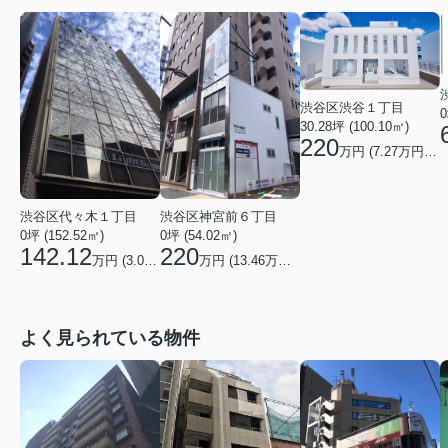
渋谷区渋谷１丁目
0
30.28坪 (100.10㎡)
220
万円 (
7.27
万円/坪)
渋谷区代々木１丁目
渋谷区神宮前６丁目
0坪 (152.52㎡)
0坪 (54.02㎡)
142.12
220
万円 (
3.08
万円/坪)
万円 (
13.46
万円/坪)
よく見られている物件