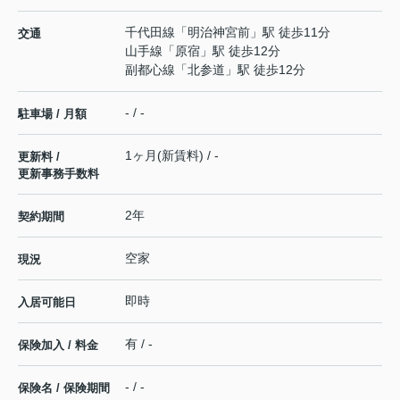
千代田線
「
明治神宮前
」駅 徒歩11分
交通
山手線
「
原宿
」駅 徒歩12分
副都心線
「
北参道
」駅 徒歩12分
- / -
駐車場 / 月額
1ヶ月(新賃料) / -
更新料 /
更新事務手数料
2年
契約期間
空家
現況
即時
入居可能日
有 / -
保険加入 / 料金
- / -
保険名 / 保険期間