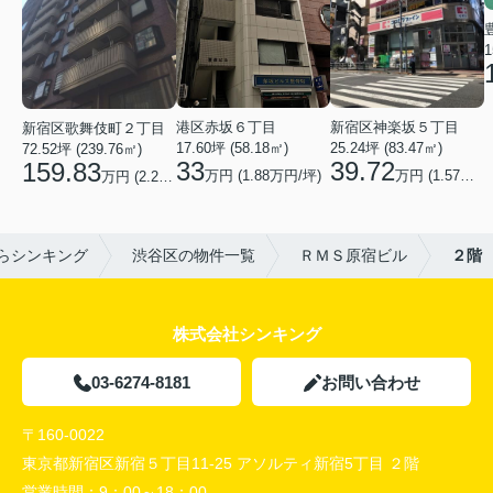
1
港区赤坂６丁目
新宿区神楽坂５丁目
新宿区歌舞伎町２丁目
17.60坪 (58.18㎡)
25.24坪 (83.47㎡)
72.52坪 (239.76㎡)
33
39.72
159.83
万円 (1.88万円/坪)
万円 (1.57万円/坪)
万円 (2.2万円/坪)
らシンキング
渋谷区の物件一覧
ＲＭＳ原宿ビル
２階
株式会社シンキング
03-6274-8181
お問い合わせ
〒160-0022
東京都新宿区新宿５丁目11-25 アソルティ新宿5丁目 ２階
営業時間：
9：00～18：00