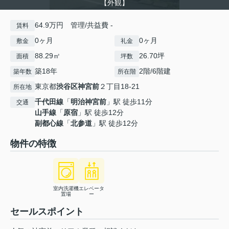
【外観】
64.9万円 管理/共益費 -
賃料
0ヶ月
0ヶ月
敷金
礼金
88.29㎡
26.70坪
面積
坪数
築18年
2階/6階建
築年数
所在階
東京都
渋谷区
神宮前
２丁目18-21
所在地
千代田線
「
明治神宮前
」駅 徒歩11分
交通
山手線
「
原宿
」駅 徒歩12分
副都心線
「
北参道
」駅 徒歩12分
物件の特徴
室内洗濯機
エレベータ
置場
ー
セールスポイント