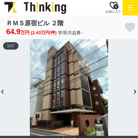
0
お気に入り
ＲＭＳ原宿ビル ２階
64.9
万円
(2.43万円/坪)
管理/共益費 -
1
/
17