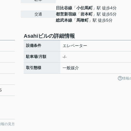
日比谷線
「
小伝馬町
」駅 徒歩4分
都営新宿線
「
岩本町
」駅 徒歩5分
交通
総武本線
「
馬喰町
」駅 徒歩5分
Asahiビルの詳細情報
設備条件
エレベーター
駐車場/月額
-/-
取引態様
一般媒介
情報
5
情報の見方