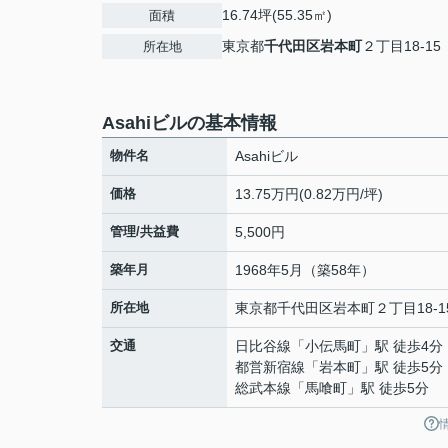
16.74坪(55.35㎡)
面積
東京都
千代田区
岩本町
２丁目18-15
所在地
Asahiビルの基本情報
物件名
Asahiビル
価格
13.75万円(0.82万円/坪)
管理/共益費
5,500円
築年月
1968年5月（築58年）
所在地
東京都
千代田区
岩本町
２丁目18-1
交通
日比谷線
「
小伝馬町
」駅 徒歩4分
都営新宿線
「
岩本町
」駅 徒歩5分
総武本線
「
馬喰町
」駅 徒歩5分