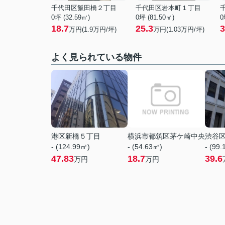
千代田区飯田橋２丁目
千代田区岩本町１丁目
0坪 (32.59㎡)
0坪 (81.50㎡)
0
18.7
25.3
3
万円(
1.9
万円/坪)
万円(
1.03
万円/坪)
よく見られている物件
港区新橋５丁目
横浜市都筑区茅ケ崎中央
渋谷
- (124.99㎡)
- (54.63㎡)
- (99
47.83
18.7
39.6
万円
万円