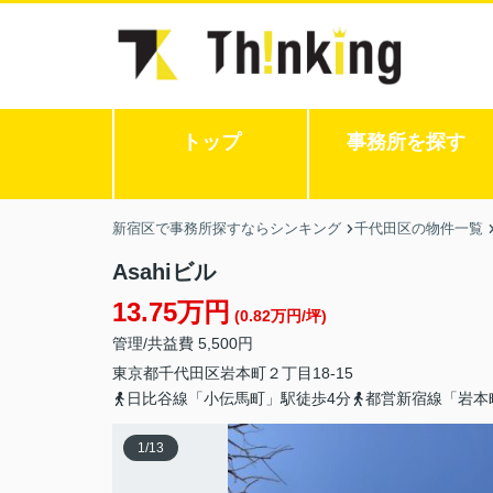
トップ
事務所を探す
新宿区で事務所探すならシンキング
千代田区の物件一覧
Asahiビル
13.75万円
(0.82万円/坪)
管理/共益費 5,500円
東京都
千代田区
岩本町
２丁目18-15
日比谷線「小伝馬町」駅徒歩4分
都営新宿線「岩本
1
/
13