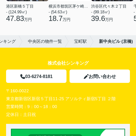
港区新橋５丁目
横浜市都筑区茅ケ崎中央
渋谷区代々木２丁目
- (124.99㎡)
- (54.63㎡)
- (99.18㎡)
-
47.83
18.7
39.6
万円
万円
万円
ンキング
中央区の物件一覧
宝町駅
新中央ビル (京橋)
株式会社シンキング
03-6274-8181
お問い合わせ
〒160-0022
東京都新宿区新宿５丁目11-25 アソルティ新宿5丁目 ２階
営業時間：
9：00～18：00
定休日：
土日祝