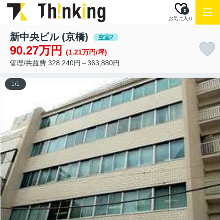
0
お気に入り
新中央ビル (京橋)
空室2
90.27万円
(1.21万円/坪)
管理/共益費 328,240円～363,880円
1
/
1