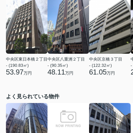
中央区東日本橋２丁目
中央区八重洲２丁目
中央区京橋３丁目
- (190.83㎡)
- (90.35㎡)
- (122.32㎡)
-
53.97
48.11
61.05
万円
万円
万円
よく見られている物件