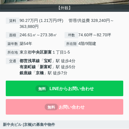
【外観】
90.27万円 (1.21万円/坪) 管理/共益費 328,240円～
賃料
363,880円
246.61㎡～273.38㎡
74.60坪～82.70坪
面積
坪数
築54年
4階/9階建
築年数
所在階
東京都
中央区
新富
１丁目1-5
所在地
都営浅草線
「
宝町
」駅 徒歩4分
交通
有楽町線
「
新富町
」駅 徒歩5分
銀座線
「
京橋
」駅 徒歩7分
LINEからお問い合わせ
無料
お問い合わせ
無料
新中央ビル (京橋)の募集中物件