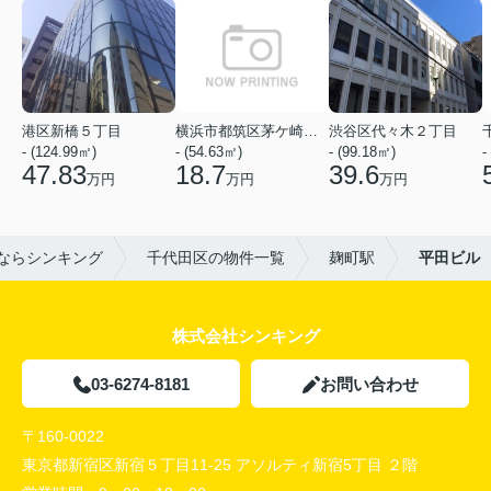
港区新橋５丁目
横浜市都筑区茅ケ崎中央
渋谷区代々木２丁目
- (124.99㎡)
- (54.63㎡)
- (99.18㎡)
-
47.83
18.7
39.6
万円
万円
万円
ならシンキング
千代田区の物件一覧
麹町駅
平田ビル
株式会社シンキング
03-6274-8181
お問い合わせ
〒160-0022
東京都新宿区新宿５丁目11-25 アソルティ新宿5丁目 ２階