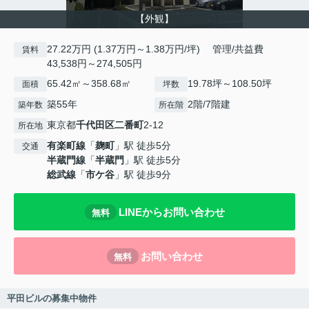
【外観】
27.22万円 (1.37万円～1.38万円/坪) 管理/共益費
賃料
43,538円～274,505円
65.42㎡～358.68㎡
19.78坪～108.50坪
面積
坪数
築55年
2階/7階建
築年数
所在階
東京都
千代田区
二番町
2-12
所在地
有楽町線
「
麹町
」駅 徒歩5分
交通
半蔵門線
「
半蔵門
」駅 徒歩5分
総武線
「
市ケ谷
」駅 徒歩9分
LINEからお問い合わせ
無料
お問い合わせ
無料
平田ビルの募集中物件