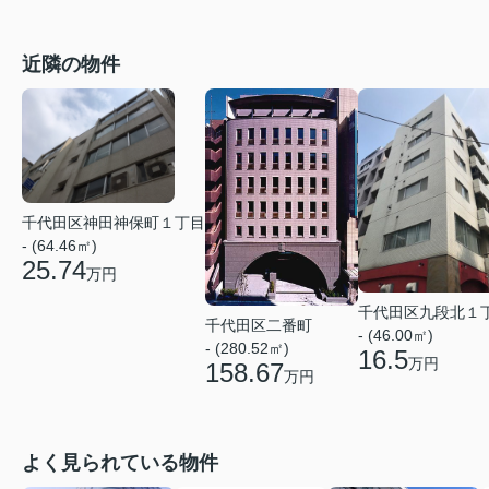
近隣の物件
千代田区神田神保町１丁目
- (64.46㎡)
25.74
万円
千代田区九段北１
千代田区二番町
- (46.00㎡)
- (280.52㎡)
16.5
万円
158.67
万円
よく見られている物件