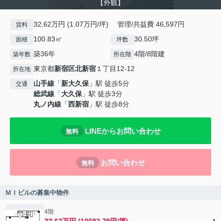
【外観】
32.62万円 (1.07万円/坪) 管理/共益費 46,597円
賃料
100.83㎡
30.50坪
面積
坪数
築36年
4階/8階建
築年数
所在階
東京都
新宿区
北新宿
１丁目12-12
所在地
山手線
「
新大久保
」駅 徒歩5分
交通
総武線
「
大久保
」駅 徒歩3分
丸ノ内線
「
西新宿
」駅 徒歩8分
LINEからお問い合わせ
無料
お問い合わせ
無料
ＭＩビルの募集中物件
4階
32.62万円 (10692.79円/坪)