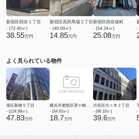
新宿区四谷１丁目
新宿区高田馬場２丁目
新宿区四谷坂町
- (72.40㎡)
- (40.00㎡)
- (54.24㎡)
-
38.55
14.85
25.08
万円
万円
万円
よく見られている物件
港区新橋５丁目
横浜市都筑区茅ケ崎中央
渋谷区代々木２丁目
- (124.99㎡)
- (54.63㎡)
- (99.18㎡)
-
47.83
18.7
39.6
万円
万円
万円