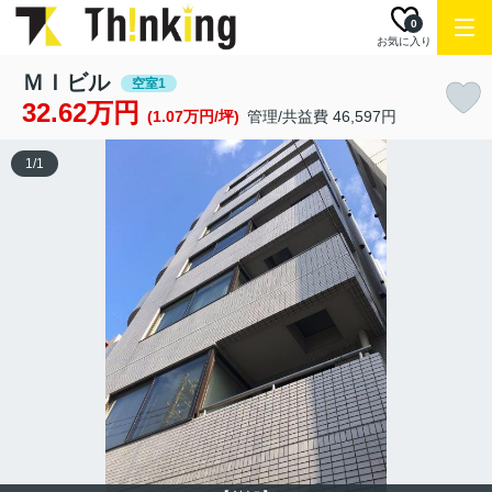
0
お気に入り
ＭＩビル
空室1
32.62万円
(1.07万円/坪)
管理/共益費 46,597円
1
/
1