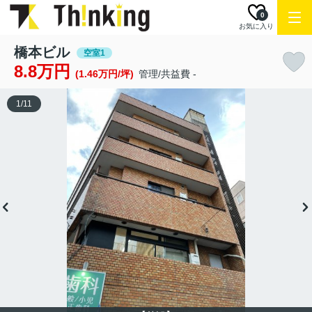
0
お気に入り
橋本ビル
空室1
8.8万円
(1.46万円/坪)
管理/共益費 -
1
/
11