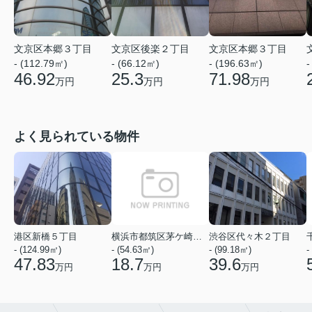
文京区本郷３丁目
文京区後楽２丁目
文京区本郷３丁目
- (112.79㎡)
- (66.12㎡)
- (196.63㎡)
-
46.92
25.3
71.98
万円
万円
万円
よく見られている物件
港区新橋５丁目
横浜市都筑区茅ケ崎中央
渋谷区代々木２丁目
- (124.99㎡)
- (54.63㎡)
- (99.18㎡)
-
47.83
18.7
39.6
万円
万円
万円