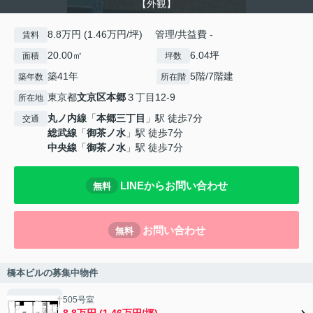
【外観】
8.8万円 (1.46万円/坪) 管理/共益費 -
賃料
20.00㎡
6.04坪
面積
坪数
築41年
5階/7階建
築年数
所在階
東京都
文京区
本郷
３丁目12-9
所在地
丸ノ内線
「
本郷三丁目
」駅 徒歩7分
交通
総武線
「
御茶ノ水
」駅 徒歩7分
中央線
「
御茶ノ水
」駅 徒歩7分
LINEからお問い合わせ
無料
お問い合わせ
無料
橋本ビルの募集中物件
505号室
8.8万円 (1.46万円/坪)