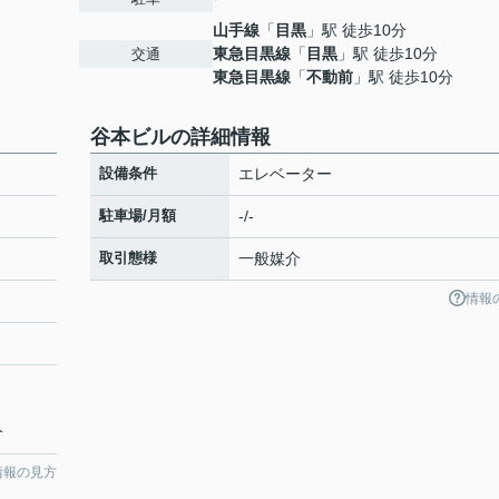
山手線
「
目黒
」駅 徒歩10分
東急目黒線
「
目黒
」駅 徒歩10分
交通
東急目黒線
「
不動前
」駅 徒歩10分
谷本ビルの詳細情報
設備条件
エレベーター
駐車場/月額
-/-
取引態様
一般媒介
情報
分
情報の見方