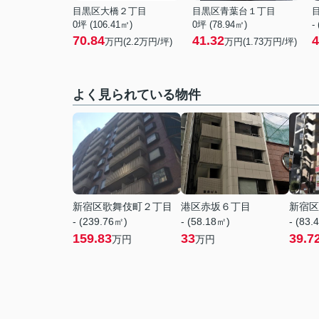
目黒区大橋２丁目
目黒区青葉台１丁目
0坪 (106.41㎡)
0坪 (78.94㎡)
-
70.84
41.32
4
万円(
2.2
万円/坪)
万円(
1.73
万円/坪)
よく見られている物件
新宿区歌舞伎町２丁目
港区赤坂６丁目
新宿区
- (239.76㎡)
- (58.18㎡)
- (83.
159.83
33
39.7
万円
万円