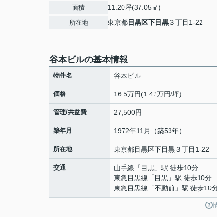
11.20坪(37.05㎡)
面積
東京都
目黒区
下目黒
３丁目1-22
所在地
谷本ビルの基本情報
物件名
谷本ビル
価格
16.5万円(1.47万円/坪)
管理/共益費
27,500円
築年月
1972年11月（築53年）
所在地
東京都
目黒区
下目黒
３丁目1-22
交通
山手線
「
目黒
」駅 徒歩10分
東急目黒線
「
目黒
」駅 徒歩10分
東急目黒線
「
不動前
」駅 徒歩10