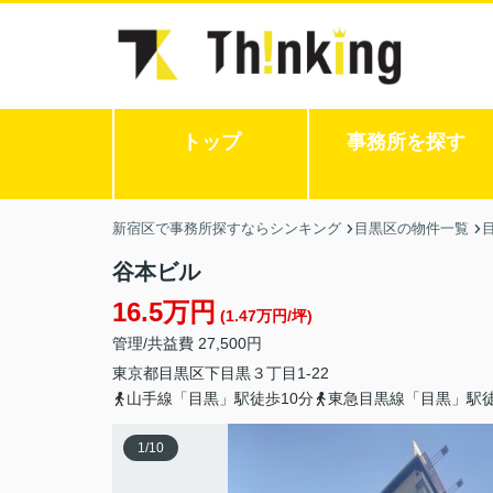
トップ
事務所を探す
新宿区で事務所探すならシンキング
目黒区の物件一覧
谷本ビル
16.5万円
(1.47万円/坪)
管理/共益費 27,500円
東京都
目黒区
下目黒
３丁目1-22
山手線「目黒」駅徒歩10分
東急目黒線「目黒」駅徒
1
/
10