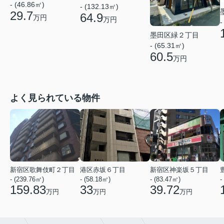
- (46.86㎡)
- (132.13㎡)
29.7
64.9
万円
万円
-
墨田区緑２丁目
- (65.31㎡)
60.5
万円
よく見られている物件
新宿区歌舞伎町２丁目
港区赤坂６丁目
新宿区神楽坂５丁目
- (239.76㎡)
- (58.18㎡)
- (83.47㎡)
-
159.83
33
39.72
万円
万円
万円