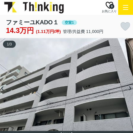
0
お気に入り
ファミーユKADO１
空室1
14.3万円
(1.11万円/坪)
管理/共益費 11,000円
1
/
3