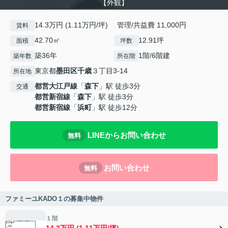
【外観】
14.3万円 (1.11万円/坪) 管理/共益費 11,000円
賃料
42.70㎡
12.91坪
面積
坪数
築36年
1階/6階建
築年数
所在階
東京都
墨田区
千歳
３丁目3-14
所在地
都営大江戸線
「
森下
」駅 徒歩3分
交通
都営新宿線
「
森下
」駅 徒歩3分
都営新宿線
「
浜町
」駅 徒歩12分
LINEからお問い合わせ
無料
お問い合わせ
無料
ファミーユKADO１の募集中物件
１階
14.3万円 (1.11万円/坪)